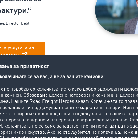
актури.“
ел
,
Director
Debt
 ја услугата за
 долгови
бработка на налози за наплата н
TIMOCOM