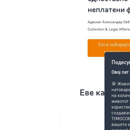
неплатени ф
Адвокат Александар
Оеб
Collection & Legal Affairs
Сега побарајте
наплата на
Еве како: О