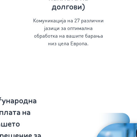
долгови)
Комуникација на
27
различни
јазици ​​за оптимална
обработка на вашите барања
низ цела Европа.
ѓународна
аплата на
ашето
 решение за