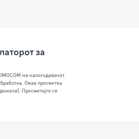
латорот за
, TIMOCOM на налогодавачот
обработка. Оваа пресметка
вокати). Пресметајте ги