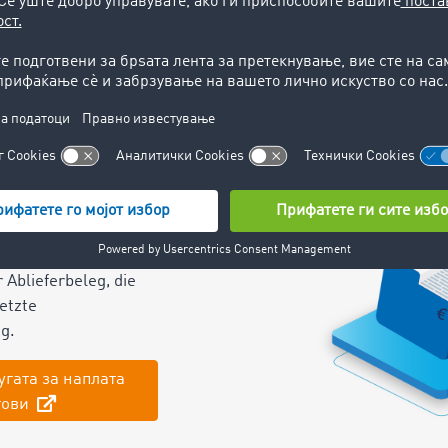
Поднесете апликација
Прегл
енти
tigten Unterlagen
ören der
 Ablieferbeleg, die
etzte
ng.
угата за наплата
гови