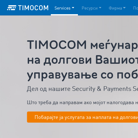
Services
Ресурси
Фирма
П
TIMOCOM меѓунар
на долгови Вашиот
управување со по
Дел од нашите Security & Payments S
Што треба да направам ако мојот налогодава 
Побарајте ја услугата за наплата на долгов