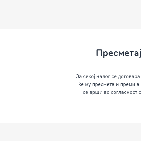
Пресметај
За секој налог се договар
ќе му пресмета и премија
се врши во согласност 