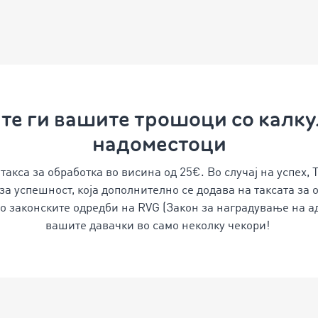
те ги вашите трошоци со калку
надоместоци
а такса за обработка во висина од 25€. Во случај на успех
 за успешност, која дополнително се додава на таксата за 
со законските одредби на RVG (Закон за наградување на ад
вашите давачки во само неколку чекори!