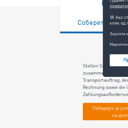
Соберете докум
Stellen Sie die benö
zusammen. Dazu geh
Transportauftrag, der
Rechnung sowie die l
Zahlungsaufforderu
Побарајте ја усл
на дол