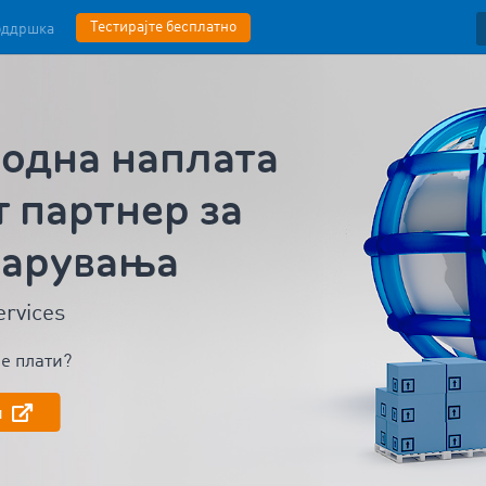
Тестирајте бесплатно
оддршка
одна наплата
 партнер за
барувања
ervices
не плати?
и