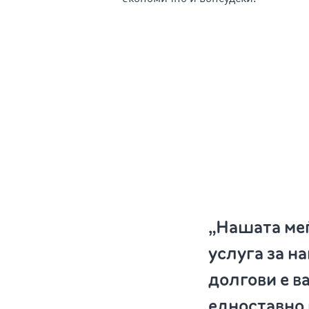
„Нашата ме
услуга за н
долгови е в
едноставно