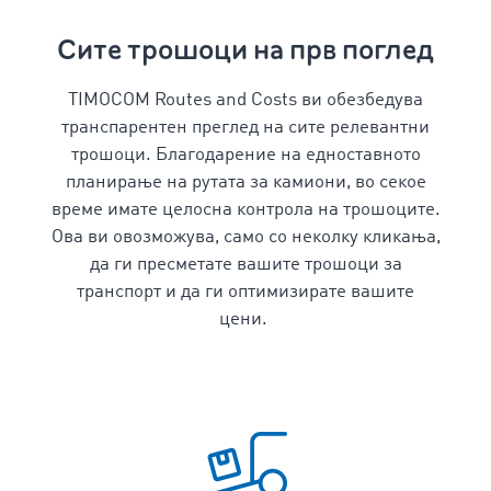
Сите трошоци на прв поглед
TIMOCOM Routes and Costs ви обезбедува
транспарентен преглед
на сите релевантни
трошоци
. Благодарение на едноставното
планирање на рутата за камиони
, во секое
време имате целосна контрола на трошоците.
Ова ви овозможува, само со неколку кликања,
да ги пресметате вашите
трошоци за
транспорт
и да ги оптимизирате вашите
цени.