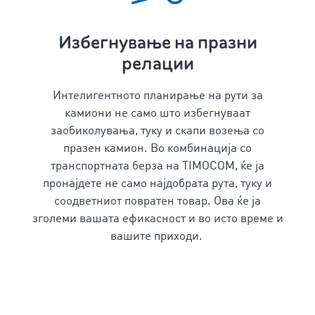
Избегнување на празни
релации
Интелигентното
планирање на рути за
камиони
не само што избегнуваат
заобиколувања, туку и скапи возења со
празен камион. Во комбинација со
транспортната берза на TIMOCOM, ќе ја
пронајдете не само најдобрата рута, туку и
соодветниот повратен товар. Ова ќе ја
зголеми вашата ефикасност и во исто време и
вашите приходи.