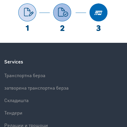
Services
Транспортна берза
затворена транспортна берза
Складишта
Тендери
Релации и трошоци