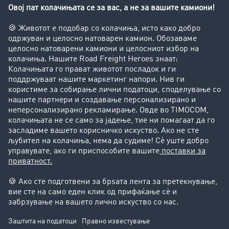
Увид во транспортната берза
Забрани за возење на камиони
Фирма
Преку клиенти до нови клиенти
Успешни приказни
Поддршка
Поддршка
Правни прашања
Импресум
Општи услови на работење