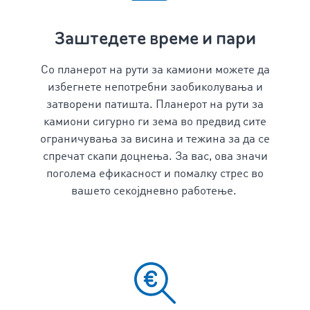
Заштедете време и пари
Со
планерот на рути за камиони
можете да
избегнете непотребни заобиколувања и
затворени патишта. Планерот на рути за
камиони
сигурно ги зема во предвид сите
ограничувања за висина и тежина за да се
спречат скапи доцнења. За вас, ова значи
поголема ефикасност и помалку стрес во
вашето секојдневно работење.