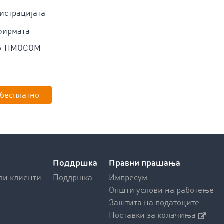
истрацијата
фирмата
до TIMOCOM
 бесплатно
Поддршка
Правни прашања
ви клиенти
Поддршка
Импресум
Општи услови на работење
Заштита на податоците
Поставки за колачиња