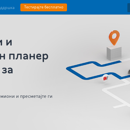
Тестирајте бесплатно
оддршка
 и
н планер
 за
камиони
и
пресметајте ги