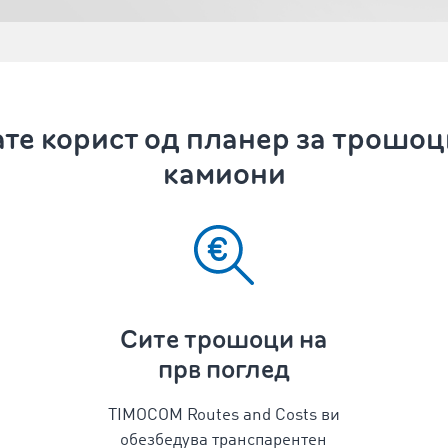
те корист од планер за трошоци
камиони
Сите трошоци на
прв поглед
TIMOCOM Routes and Costs ви
обезбедува транспарентен