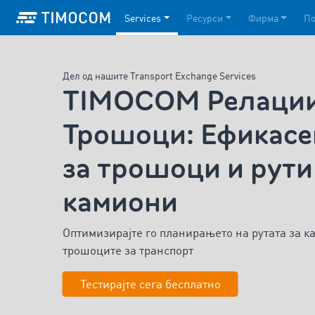
Services
Ресурси
Фирма
П
Дел од нашите Transport Exchange Services
TIMOCOM Релации
Трошоци: Ефикасе
за трошоци и рути
камиони
Оптимизирајте го планирањето на рутата за 
трошоците за транспорт
Тестирајте сега бесплатно