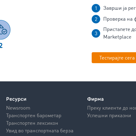
Заврши ја рег
Проверка на 
Пристапете 
Marketplace
Тестирајте сега
Ресурси
Фирма
Newsroom
Преку клиенти до но
Транспортен барометар
Успешни приказни
Транспортен лексикон
Увид во транспортната берза