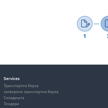
Services
Транспортна берза
затворена транспортна берза
Складишта
Тендери