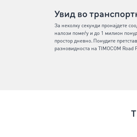
Увид во транспорт
За неколку секунди пронајдете со
налози помеѓу и до 1 милион понуд
простор дневно. Понудите претстав
разновидноста на TIMOCOM Road Fr
T