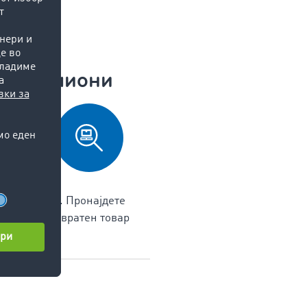
 за камиони
е го
5. Пронајдете
на
повратен товар
они