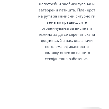
непотребни заобиколувања и
затворени патишта. Планерот
на рути за камиони
сигурно ги
зема во предвид сите
ограничувања за висина и
тежина за да се спречат скапи
доцнења. За вас, ова значи
поголема ефикасност и
помалку стрес во вашето
секојдневно работење.