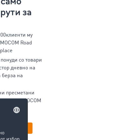
 само
рути за
000клиенти му
TIMOCOM Road
tplace
 понуди со товари
стор дневно на
 берза на
ни пресметани
 според TIMOCOM
ten
 бесплатно