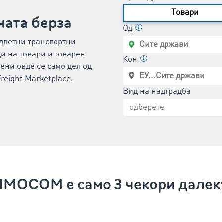
Tовари
ната берза
Од
одветни транспортни
и на товари и товарен
Кон
ени овде се само дел од
eight Marketplace.
Вид на надградба
IMOCOM е само 3 чекори далек