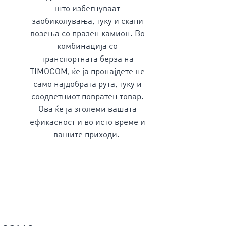
што избегнуваат
заобиколувања, туку и скапи
возења со празен камион. Во
комбинација со
транспортната берза на
TIMOCOM, ќе ја пронајдете не
само најдобрата рута, туку и
соодветниот повратен товар.
Ова ќе ја зголеми вашата
ефикасност и во исто време и
вашите приходи.