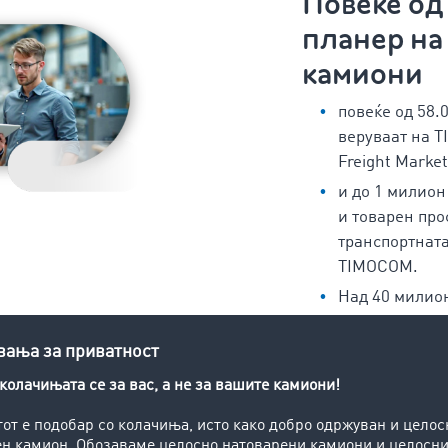
Повеќе од
планер на 
камиони
повеќе од 58.
веруваат на 
Freight Marke
и до 1 милион
и товарен про
транспортната
TIMOCOM.
Над 40 милио
рути годишно
Routen & Kos
Тестирајте сега