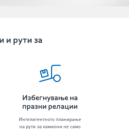
 и рути за
Избегнување на
празни релации
Интелигентното
планирање
на рути за камиони
не само