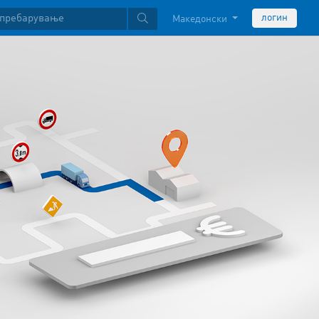
логин
Македонски