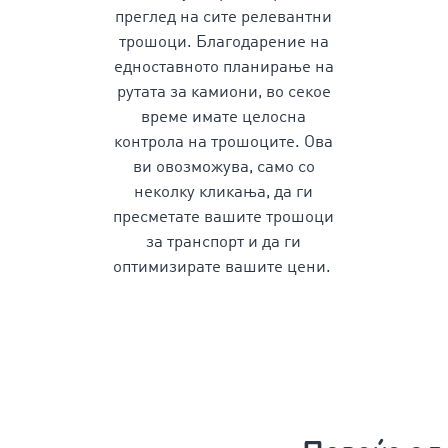
преглед
на сите релевантни
трошоци
. Благодарение на
едноставното
планирање на
рутата за камиони
, во секое
време имате целосна
контрола на трошоците. Ова
ви овозможува, само со
неколку кликања, да ги
пресметате вашите
трошоци
за транспорт
и да ги
оптимизирате вашите цени.