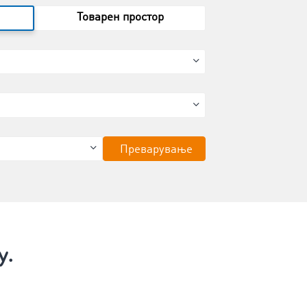
Товарен простор
Преварување
у.