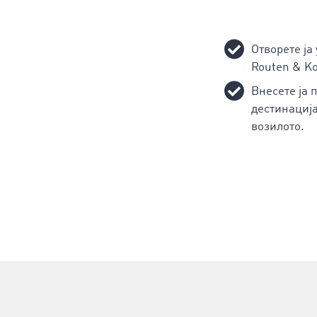
Отворете ја
Routen & Ko
Внесете ја 
дестинација
возилото.