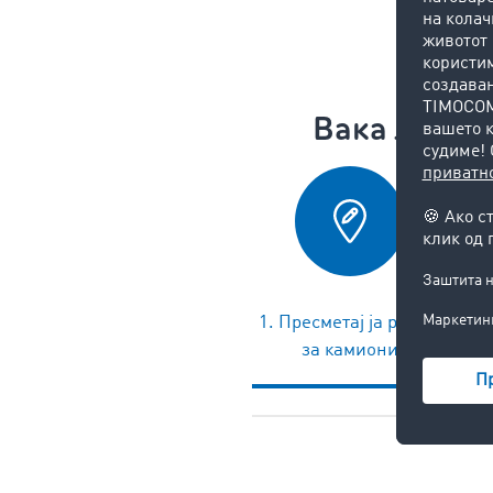
Вака лесн
1. Пресметај ја рутата
за камиони
о