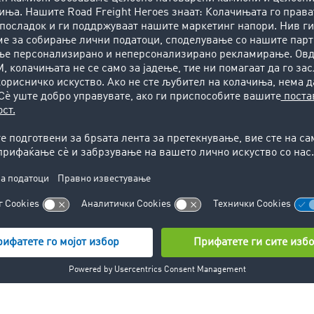
о функционира
планерот на рути
2. Преглед на
3. Пресметајте ги
4. Оптимизирајт
граничувањата
трошоците за
планирањето 
транспорт
рутата за ками