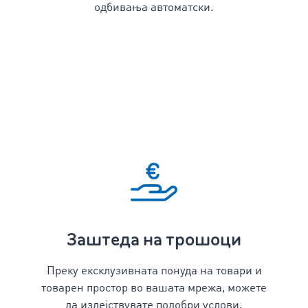
одбивања автоматски.
Заштеда на трошоци
Преку ексклузивната понуда на товари и
товарен простор во вашата мрежа, можете
да издејствувате подобри услови.