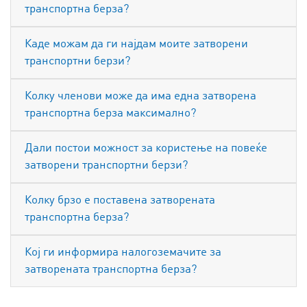
транспортна берза?
Каде можам да ги најдам моите затворени
транспортни берзи?
Колку членови може да има една затворена
транспортна берза максимално?
Дали постои можност за користење на повеќе
затворени транспортни берзи?
Колку брзо е поставена затворената
транспортна берза?
Кој ги информира налогоземачите за
затворената транспортна берза?