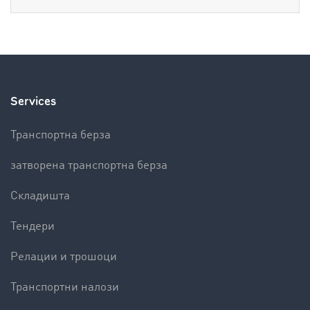
Services
Транспортна берза
затворена транспортна берза
Складишта
Тендери
Релации и трошоци
Транспортни налози