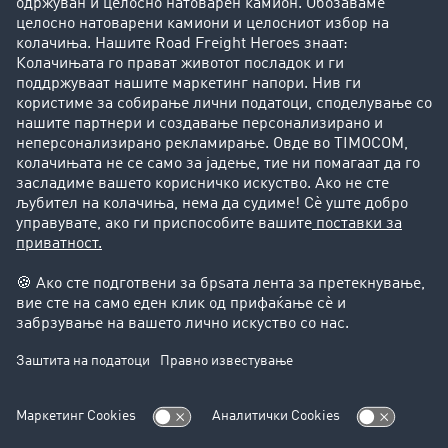
Фирма
Преку клиенти до нови клиенти
Успешни приказни
Поддршка
Поддршка
Правни прашања
Импресум
Општи услови на работење
Заштита на податоците
Поставки за колачиња