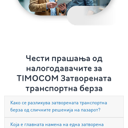
Чести прашања од
налогодавачите за
TIMOCOM Затворената
транспортна берза
Како се разликува затворената транспортна
берза од сличните решенија на пазарот?
Која е главната намена на една затворена