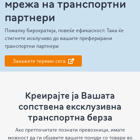
мрежа на транспортни
партнери
Помалку бирократија, повеќе ефикасност: Така ќе
стигнете исклучиво до вашите преферирани
транспортни партнери
Закажете термин сега
Креирајте ја Вашата
сопствена ексклузивна
транспортна берза
Ако претпочитате познати превозници, имате
можност да ги објавите вашите понуди со товари во