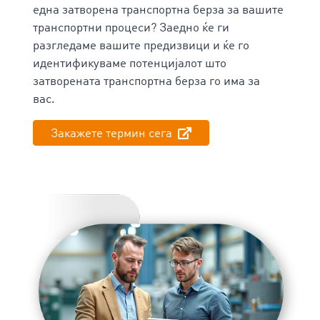
една затворена транспортна берза за вашите
транспортни процеси? Заедно ќе ги
разгледаме вашите предизвици и ќе го
идентификуваме потенцијалот што
затворената транспортна берза го има за
вас.
Закажете термин сега