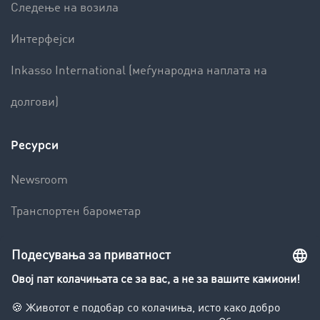
Следење на возила
Интерфејси
Inkasso International (меѓународна наплата на
долгови)
Ресурси
Newsroom
Транспортен барометар
Транспортен лексикон
Увид во транспортната берза
Забрани за возење на камиони