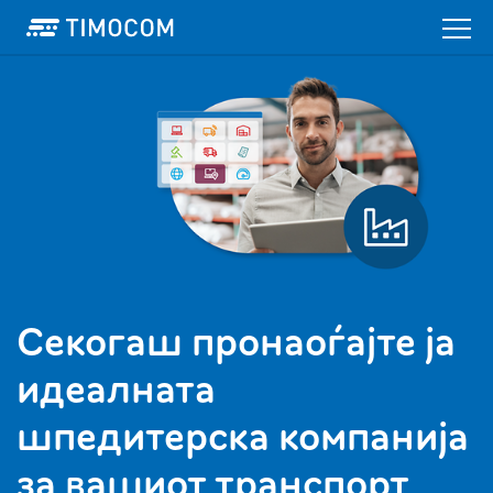
Секогаш пронаоѓајте ја
идеалната
шпедитерска компанија
за вашиот транспорт