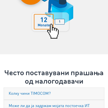
Често поставувани прашања
од налогодавачи
Колку чини TIMOCOM?
Може ли да ја задржам мојата постоечка ИТ