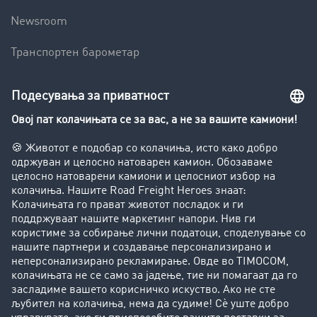
Newsroom
Транспортен барометар
Транспортен лексикон
Увид во транспортната берза
Забрани за возење на камиони
Фирма
Преку клиенти до нови клиенти
Успешни приказни
Поддршка