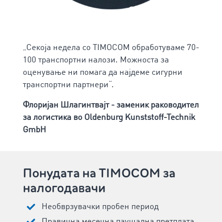
„Секоја недела со TIMOCOM обработуваме 70-
100 транспортни налози. Можноста за
оценување ни помага да најдеме сигурни
транспортни партнери“.
Флоријан Шлагинтвајт - заменик раководител
за логистика во Oldenburg Kunststoff-Technik
GmbH
Понудата на TIMOCOM за
налогодавачи
Необврзувачки пробен период
Правична месечна паушална претплата