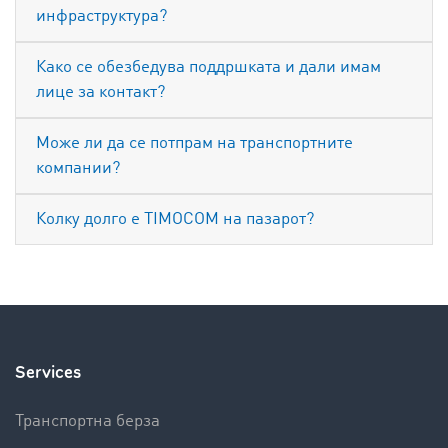
инфраструктура?
Како се обезбедува поддршката и дали имам
лице за контакт?
Може ли да се потпрам на транспортните
компании?
Колку долго е TIMOCOM на пазарот?
Services
Транспортна берза