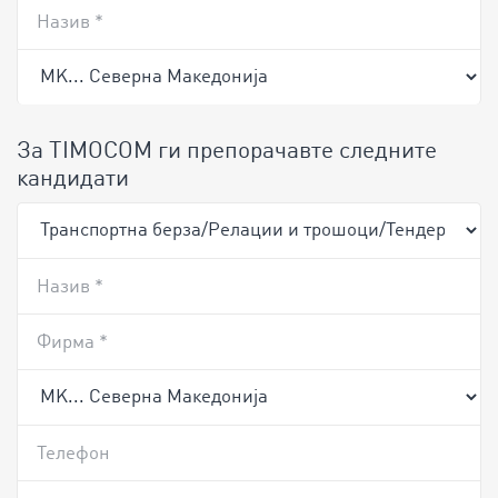
Назив *
За TIMOCOM ги препорачавте следните
кандидати
Назив *
Фирма *
Телефон