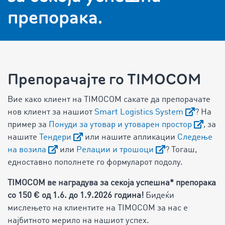
препорака.
Препорачајте го TIMOCOM
Вие како клиент на TIMOCOM сакате да препорачате
нов клиент за нашиот
Smart Logistics System
? На
пример за
Понуди за утовар и утоварен простор
, за
нашите
Тендери
или нашите апликации
Следење
на возила
или
Релации и трошоци
? Тогаш,
едноставно пополнете го формуларот подолу.
TIMOCOM ве наградува за секоја успешна* препорака
со 150 €
од 1.6. до 1.9.2026 година
!
Бидеќи
мислењето на клиентите на TIMOCOM за нас е
најбитното мерило на нашиот успех.