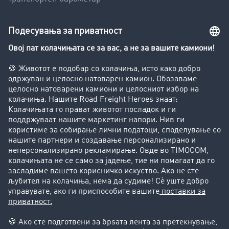
Транспортен лексикон
Увид во транспортната берза
Забрани за возење на камиони
Фирма
Преку клиенти до нови клиенти
Успешни приказни
Поддршка
Поддршка
Правни прашања