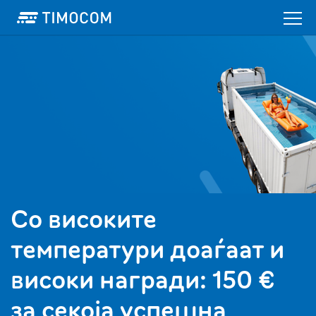
Со високите
температури доаѓаат и
високи награди: 150 €
за секоја успешна