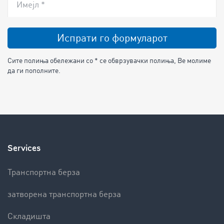
Имејл *
Испрати го формуларот
Сите полиња обележани со * се обврзувачки полиња, Ве молиме
да ги пополните.
Services
Транспортна берза
затворена транспортна берза
Складишта