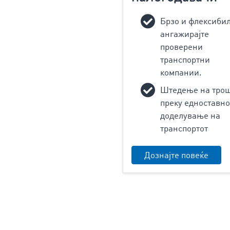
Брзо и флексиби
ангажирајте
проверени
транспортни
компании.
Штедење на тро
преку едноставно
доделување на
транспортот
Дознајте повеќе