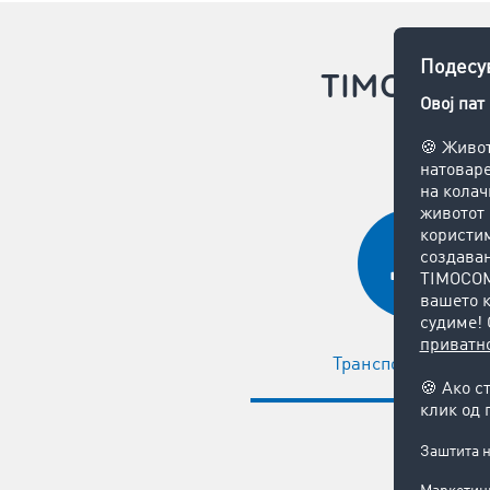
TIMOCOM S
Транспортна берз