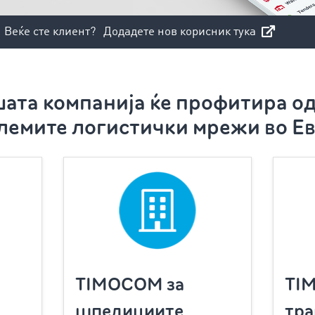
Веќе сте клиент?
Додадете нов корисник тука
шата компанија ќе профитира од
лемите логистички мрежи во Е
TIMOCOM за
TI
шпедициите
тра