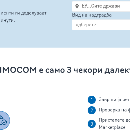
иенти ги доделуваат
Вид на надградба
минути.
IMOCOM е само 3 чекори далек
Заврши ја рег
Проверка на 
Пристапете 
Marketplace