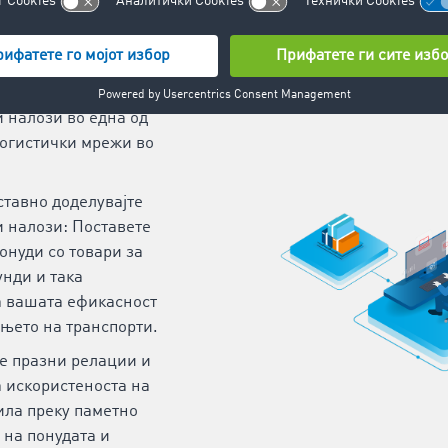
т потенцијални
тнери од 58.000:
о и едноставо нови
 налози во една од
логистички мрежи во
тавно доделувајте
 налози: Поставете
онуди со товари за
унди и така
а вашата ефикасност
њето на транспорти.
е празни релации и
а искористеноста на
ила преку паметно
на понудата и