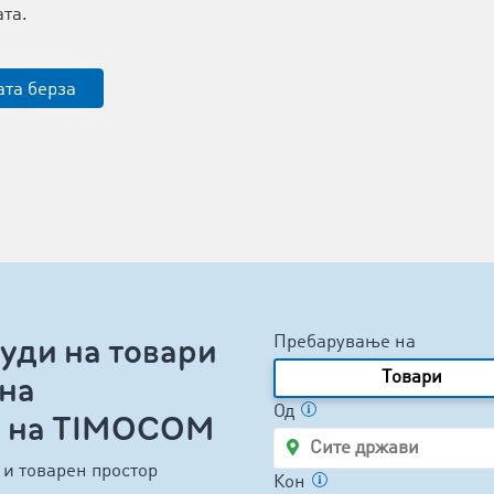
та.
ата берза
нуди на товари
Пребарување на
Tовари
 на
Од
а на TIMOCOM
 и товарен простор
Кон