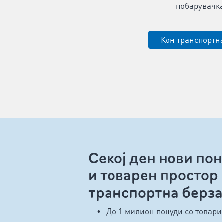
побарувачка
Кон транспортн
Секој ден нови по
и товарен простор
транспортна берз
До 1 милион понуди со товари