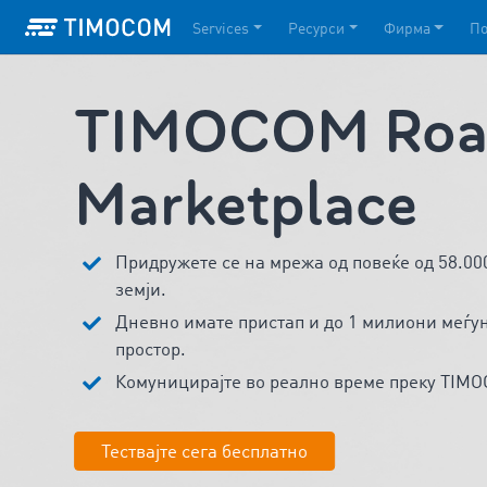
Services
Ресурси
Фирма
П
TIMOCOM Road
Marketplace
Придружете се на мрежа од повеќе од 58.0
земји.
Дневно имате пристап и до 1 милиони меѓун
простор.
Комуницирајте во реално време преку TIM
Тествајте сега бесплатно