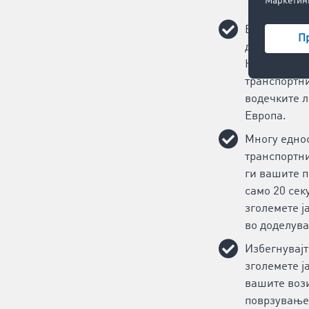
Ве очекуваа
деловни пар
Најдете брз
транспортни
водечките 
Европа.
Многу еднос
транспортни
ги вашите п
само 20 сек
зголемете ј
во доделува
Избегнувајт
зголемете ј
вашите воз
поврзување 