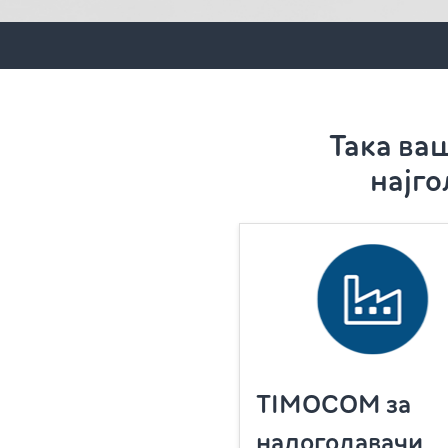
Така ва
најго
TIMOCOM за
налогодавачи