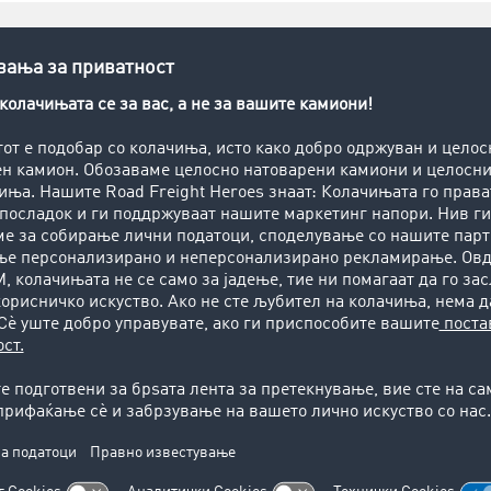
ervices
за вашите логистички 
патниот товарен транспорт:
Заштедете време, пари и стрес
а
Затворена транспортна берза