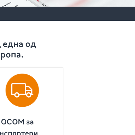
 една од
вропа.
MOCOM за
нспортери