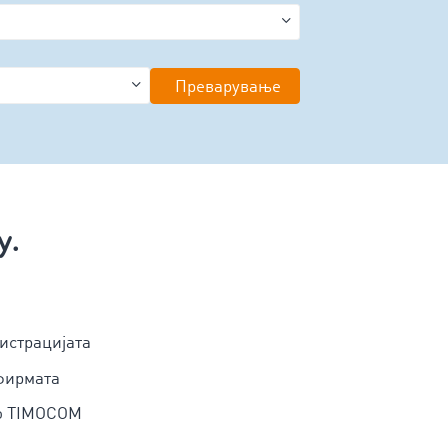
Преварување
у.
истрацијата
фирмата
до TIMOCOM