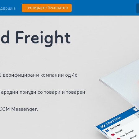
Тестирајте бесплатно
оддршка
 Freight
00 верифицирани компании од 46
ародни понуди со товари и товарен
OCOM Messenger.