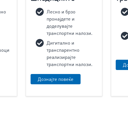
лно
Лесно и брзо
пронајдете и
доделувајте
транспортни налози.
Дигитално и
шоци
транспарентно
реализирајте
транспортни налози.
До
Дознајте повеќе