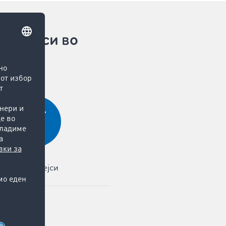
процеси во
Интерфејси