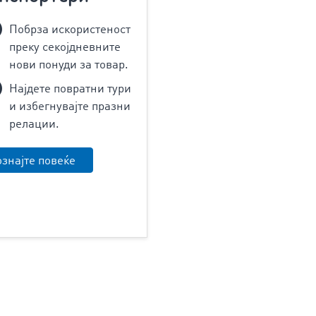
Побрза искористеност
преку секојдневните
нови понуди за товар.
Најдете повратни тури
и избегнувајте празни
релации.
знајте повеќе