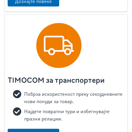
Дознајте повеќе
TIMOCOM за транспортери
Побрза искористеност преку секојдневните
нови понуди за товар.
Најдете повратни тури и избегнувајте
празни релации.