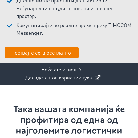
Дневно имате пристап и до 1 милиони
меѓународни понуди со товари и товарен
простор.
Комуницирајте во реално време преку TIMOCOM
Messenger.
Тествајте сега бесплатно
Веќе сте клиент?
Додадете нов корисник тука
Така вашата компанија ќе
профитира од една од
најголемите логистички