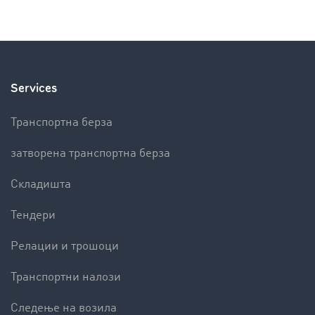
Services
Транспортна берза
затворена транспортна берза
Складишта
Тендери
Релации и трошоци
Транспортни налози
Следење на возила