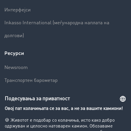
Интерфејси
Inkasso International (меѓународна наплата на
долгови)
Ресурси
Newsroom
Транспортен барометар
Транспортен лексикон
Увид во транспортната берза
Забрани за возење на камиони