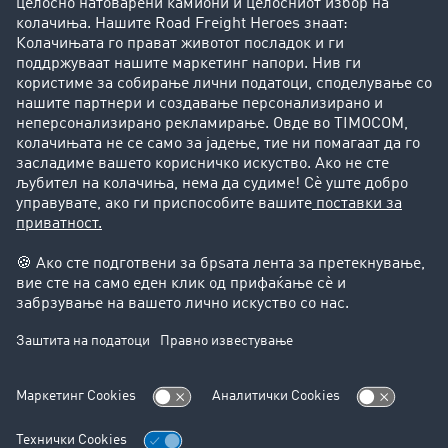
Фирма
Преку клиенти до нови клиенти
Успешни приказни
Поддршка
Поддршка
Правни прашања
Импресум
Општи услови на работење
Заштита на податоците
Поставки за колачиња