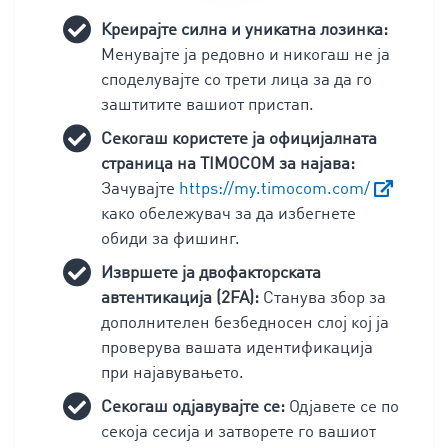
Креирајте силна и уникатна лозинка:
Менувајте ја редовно и никогаш не ја
споделувајте со трети лица за да го
заштитите вашиот пристап.
Секогаш користете ја официјалната
страница на TIMOCOM за најава:
Зачувајте
https://my.timocom.com/
како обележувач за да избегнете
обиди за фишинг.
Извршете ја двофакторската
автентикација (2FA):
Станува збор за
дополнителен безбедносен слој кој ја
проверува вашата идентификација
при најавувањето.
Секогаш одјавувајте се:
Одјавете се по
секоја сесија и затворете го вашиот