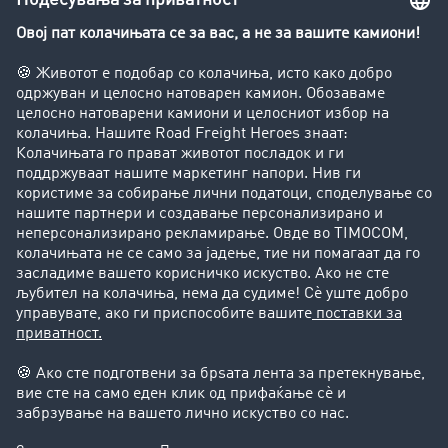
Увид во транспортната берза
Забрани за возење на камиони
Фирма
Преку клиенти до нови клиенти
Успешни приказни
Поддршка
Поддршка
Правни прашања
Импресум
Општи услови на работење