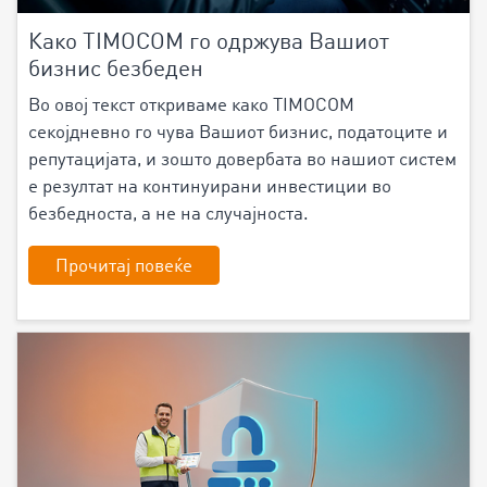
Како TIMOCOM го одржува Вашиот
бизнис безбеден
Во овој текст откриваме како TIMOCOM
секојдневно го чува Вашиот бизнис, податоците и
репутацијата, и зошто довербата во нашиот систем
е резултат на континуирани инвестиции во
безбедност
а
, а не
на
случајност
а
.
Прочитај повеќе