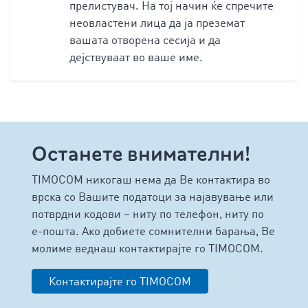
прелистувач. На тој начин ќе спречите
неовластени лица да ја преземат
вашата отворена сесија и да
дејствуваат во ваше име.
Останете внимателни!
TIMOCOM никогаш нема да Ве контактира во
врска со Вашите податоци за најавување или
потврдни кодови – ниту по телефон, ниту по
е-пошта. Ако добиете сомнителни барања, Ве
молиме веднаш контактирајте го TIMOCOM.
Контактирајте го TIMOCOM