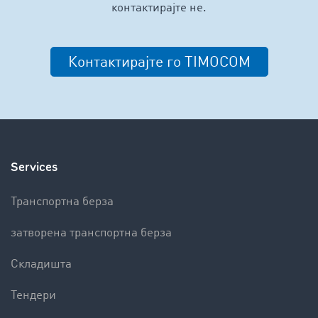
контактирајте не.
Контактирајте го TIMOCOM
Services
Транспортна берза
затворена транспортна берза
Складишта
Тендери