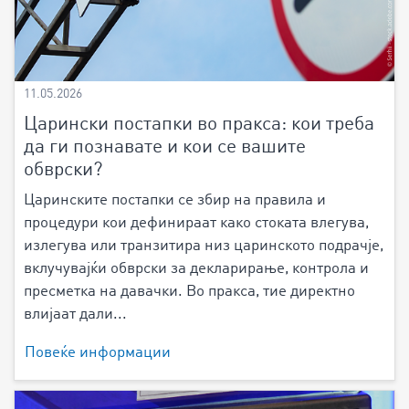
11.05.2026
Царински постапки во пракса: кои треба
да ги познавате и кои се вашите
обврски?
Царинските постапки се збир на правила и
процедури кои дефинираат како стоката влегува,
излегува или транзитира низ царинското подрачје,
вклучувајќи обврски за декларирање, контрола и
пресметка на давачки. Во пракса, тие директно
влијаат дали...
Повеќе информации