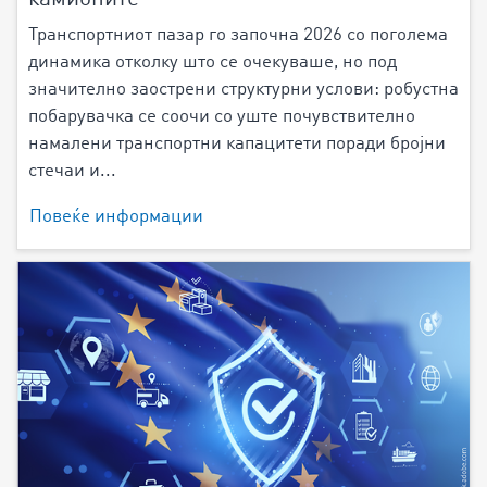
Транспортниот пазар го започна 2026 со поголема
динамика отколку што се очекуваше, но под
значително заострени структурни услови: робустна
побарувачка се соочи со уште почувствително
намалени транспортни капацитети поради бројни
стечаи и...
Повеќе информации