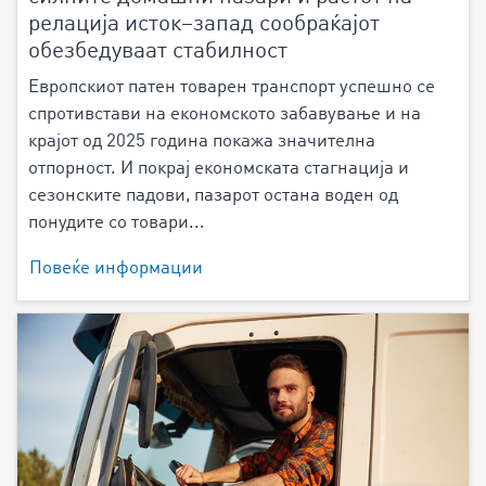
релација исток–запад сообраќајот
обезбедуваат стабилност
Европскиот патен товарен транспорт успешно се
спротивстави на економското забавување и на
крајот од 2025 година покажа значителна
отпорност. И покрај економската стагнација и
сезонските падови, пазарот остана воден од
понудите со товари...
Повеќе информации