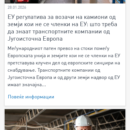
28.01.2026
ЕУ регулатива за возачи на камиони од
земји кои не се членки на ЕУ: што треба
да знаат транспортните компании од
Југоисточна Европа
Меѓународниот патен превоз на стоки помеѓу
Европската унија и земјите кои не се членки на ЕУ
претставува клучен дел од европските синџири на
снабдување. Транспортните компании од
Југоисточна Европа и од други земји надвор од ЕУ
имаат значајна...
Повеќе информации