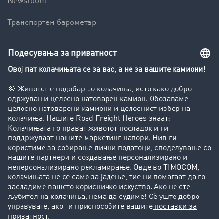
Newsroom
Транспортен барометар
Транспортен лексикон
Увид во транспортната берза
Забрани за возење на камиони
Фирма
Преку клиенти до нови клиенти
Успешни приказни
Поддршка
Поддршка