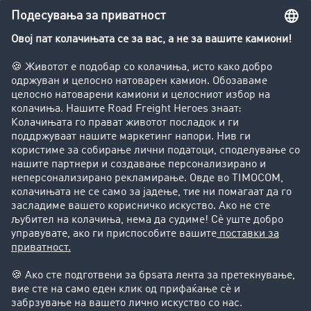
Превозник на отпадни материи
Приватно лице
Потребни ви се повеќе
информации или помош?
Контактирајте не, со задоволство ќе Ви
помогнеме.
+49 211 88 26 88 26
+49 211 88 26 53 00