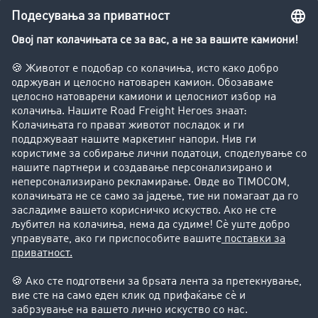
Превозник на отпадни материи
Приватно лице
Потребни ви се повеќе
информации или помош?
Контактирајте не, со задоволство ќе Ви
помогнеме.
+49 211 88 26 88 26
+49 211 88 26 53 00