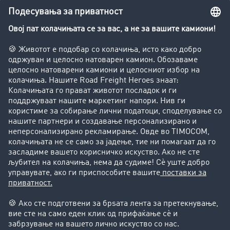
Превозник на отпадни материи
Приватно лице
Потребни ви се повеќе
информации или помош?
Контактирајте не, со задоволство ќе Ви
помогнеме.
+49 211 88 26 88 26
+49 211 88 26 53 00