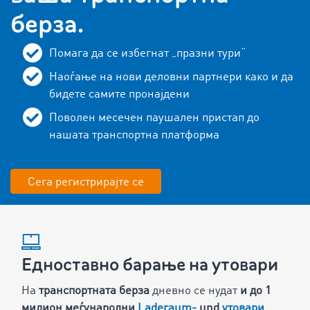
берза.
Помага да се избегнат „празни тури“
Наоѓање на нови деловни партнери како и да
бидете самите пронајдени
Поволен месечен паушален пристап до
нашата транспортна платформа
Сега регистрирајте се
Едноставно барање на утовари
На
транспортната берза
дневно се нудат
и до
1
милион меѓународни
Laderaum-
und
утовари