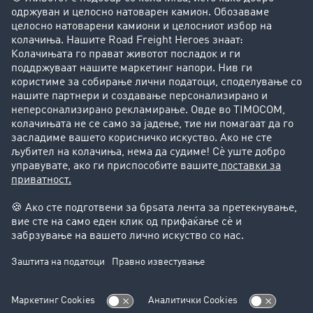
Сега регистрирајте се
Имате понатамошни
прашања?
Тогаш контактирајте ја службата за грижа за
корисници на TIMOCOM на:
+49 211 88 26 88 26