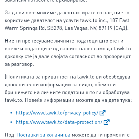
законски потребното архивирање.
За да ви овозможиме да контактирате со нас, ние го
користиме давателот на услуги tawk.to inc., 187 East
Warm Springs Rd, SB298, Las Vegas, NV, 89119 (САД).
Ние ги пренесуваме личните податоци што сте ги
внеле и податоците од вашиот налог само да tawk.to
доколку сте ја дале својата согласност во прозорецот
за разговор.
(Политиката за приватност на tawk.to ви обезбедува
дополнителни информации за видот, обемот и
бришењето на личните податоци што ги обработува
tawk.to. Повеќе информации можете да најдете тука:
https://www.tawk.to/privacy-policy/
https://www.tawk.to/data-protection/
Под
Поставки за колачиња
можете да ги промените