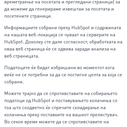
времетраење на посетата и прегледани страници) за
да можеме да генерираме извештаи за посетата и
посетените страници.
Информациите собрани преку HubSpot и содржината
на нашата веб-локација се чуваат на серверите на
HubSpot. Доколку сте дале согласност, обработката на
оваа веб страница ќе се одвива заради анализа на
веб страницата.
Податоците ќе бидат избришани во моментот кога
веќе не се потребни за да се постигне целта за која се
собрани.
Можете трајно да се спротивставите на собирањето
податоци од HubSpot и поставувањето колачиња со
тоа што соодветно ќе спречите складирање на
колачиња преку поставките на вашиот прелистувач.
Во секое време можете да се спротивставите на