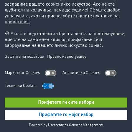
14.2. Zoominfo
Ние користиме Zoominfo на нашата веб-страна за
функцијата за автоматско пополнување во
формуларот за регистрација. Zoominfo Inc. е давател
на услуги што ни помага автоматски да ги
пополнуваме информациите за компанијата за да ви
го олесниме внесувањето на податоците.
Кога користите Zoominfo, следните податоци се
собираат и обработуваат:
ИП адресата
Географска локација
Информации за компанијата (на пр. назив,
адреса, индустрија)
Zoominfo користи колачиња за да ги собере овие
информации. Податоците собрани на овој начин се