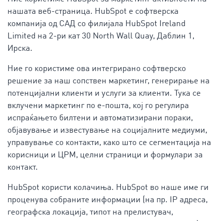
нашата веб-страница. HubSpot е софтверска
компанија од САД со филијала HubSpot Ireland
Limited на 2-ри кат 30 North Wall Quay, Даблин 1,
Ирска.
Ние го користиме ова интегрирано софтверско
решение за наш сопствен маркетинг, генерирање на
потенцијални клиенти и услуги за клиенти. Тука се
вклучени маркетинг по е-пошта, кој го регулира
испраќањето билтени и автоматизирани пораки,
објавување и известување на социјалните медиуми,
управување со контакти, како што се сегментација на
корисници и ЦРМ, целни страници и формулари за
контакт.
HubSpot користи колачиња. HubSpot во наше име ги
проценува собраните информации (на пр. IP адреса,
географска локација, типот на прелистувач,