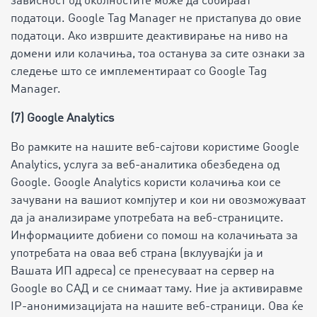
зависност од околностите може да собираат
податоци. Google Tag Manager не пристапува до овие
податоци. Ако извршите деактивирање на ниво на
домени или колачиња, тоа останува за сите ознаки за
следење што се имплементираат со Google Tag
Manager.
(7) Google Analytics
Во рамките на нашите веб-сајтови користиме Google
Analytics, услуга за веб-аналитика обезбедена од
Google. Google Analytics користи колачиња кои се
зачувани на вашиот компјутер и кои ни овозможуваат
да ја анализираме употребата на веб-страниците.
Информациите добиени со помош на колачињата за
употребата на оваа веб страна (вклуувајќи ја и
Вашата ИП адреса) се пренесуваат на сервер на
Google во САД и се снимаат таму. Ние ја активиравме
IP-анонимизацијата на нашите веб-страници. Ова ќе