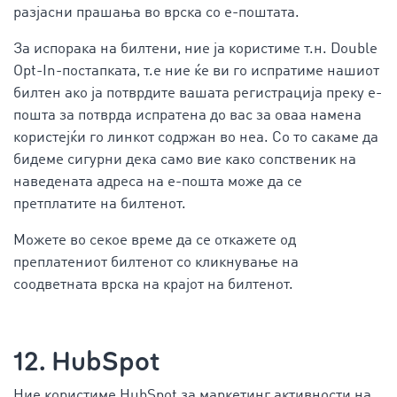
разјасни прашања во врска со е-поштата.
За испорака на билтени, ние ја користиме т.н. Double
Opt-In-постапката, т.е ние ќе ви го испратиме нашиот
билтен ако ја потврдите вашата регистрација преку е-
пошта за потврда испратена до вас за оваа намена
користејќи го линкот содржан во неа. Со то сакаме да
бидеме сигурни дека само вие како сопственик на
наведената адреса на е-пошта може да се
претплатите на билтенот.
Можете во секое време да се откажете од
преплатениот билтенот со кликнување на
соодветната врска на крајот на билтенот.
12. HubSpot
Ние користиме HubSpot за маркетинг активности на