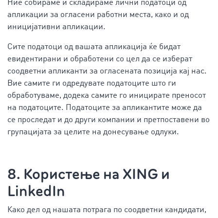
Ние собираме и складираме лични податоци од
апликации за огласени работни места, како и од
иницијативни апликации.
Сите податоци од вашата апликација ќе бидат
евидентирани и обработени со цел да се изберат
соодветни апликанти за огласената позиција кај нас.
Вие самите ги одредувате податоците што ги
обработуваме, додека самите го иницирате преносот
на податоците. Податоците за апликантите може да
се проследат и до други компании и претпоставени во
групацијата за целите на донесување одлуки.
8. Користење на XING и
LinkedIn
Како дел од нашата потрага по соодветни кандидати,