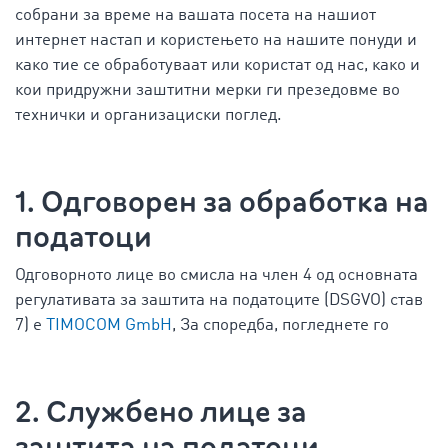
собрани за време на вашата посета на нашиот
интернет настап и користењето на нашите понуди и
како тие се обработуваат или користат од нас, како и
кои придружни заштитни мерки ги презедовме во
технички и организациски поглед.
1. Одговорен за обработка на
податоци
Одговорното лице во смисла на член 4 од основната
регулативата за заштита на податоците (DSGVO) став
7) е
TIMOCOM GmbH
, За споредба, погледнете го
2. Службено лице за
заштита на податоци