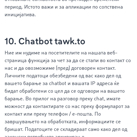
период. Истото важи и за апликации по сопствена
иницијатива.
10. Chatbot tawk.to
Ние им нудиме на посетителите на нашата веб-
страница функција за чет за да се стапи во контакт со
нас и да овозможиме (пред) договорен контакт.
Личните податоци обезбедени од вас како дел од
вашето барање за chatbot и вашата IP адреса ќе
бидат обработени со цел да се одговори на вашето
барање. Во прилог на разговор преку chat, имате
можност да контактирате со нас преку формуларот за
контакт или преку телефон / е-пошта. По
завршувањето на обработката, информациите се
бришат. Податоците се складираат само како дел од