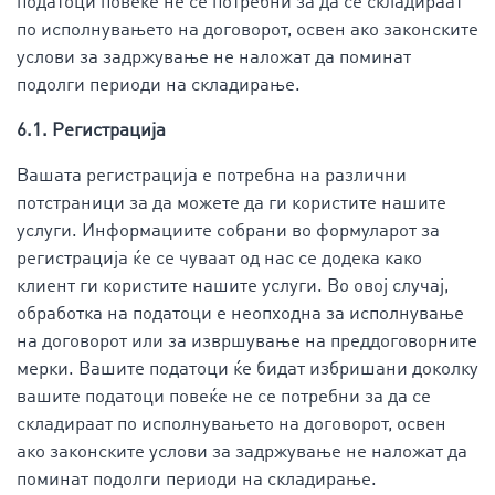
податоци повеќе не се потребни за да се складираат
по исполнувањето на договорот, освен ако законските
услови за задржување не наложат да поминат
подолги периоди на складирање.
6.1. Регистрација
Вашата регистрација е потребна на различни
потстраници за да можете да ги користите нашите
услуги. Информациите собрани во формуларот за
регистрација ќе се чуваат од нас се додека како
клиент ги користите нашите услуги. Во овој случај,
обработка на податоци е неопходна за исполнување
на договорот или за извршување на преддоговорните
мерки. Вашите податоци ќе бидат избришани доколку
вашите податоци повеќе не се потребни за да се
складираат по исполнувањето на договорот, освен
ако законските услови за задржување не наложат да
поминат подолги периоди на складирање.