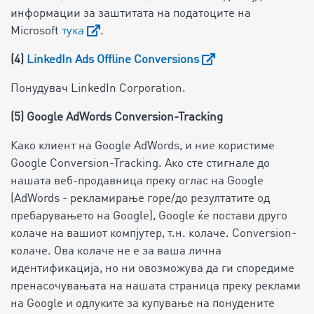
информации за заштитата на податоците на
Microsoft
тука
.
(4)
LinkedIn Ads Offline Conversions
Понудувач LinkedIn Corporation.
(5) Google AdWords Conversion-Tracking
Како клиент на Google AdWords, и ние користиме
Google Conversion-Tracking. Ако сте стигнале до
нашата веб-продавница преку оглас на Google
(AdWords - рекламирање горе/до резултатите од
пребарувањето на Google), Google ќе постави друго
колаче на вашиот компјутер, т.н. колаче. Conversion-
колаче. Ова колаче не е за ваша лична
идентификација, но ни овозможува да ги споредиме
пренасочувањата на нашата страница преку реклами
на Google и одлуките за купување на понудените