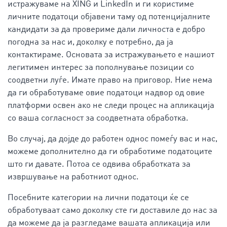
истражуваме на XING и LinkedIn и ги користиме
личните податоци објавени таму од потенцијалните
кандидати за да провериме дали личноста е добро
погодна за нас и, доколку е потребно, да ја
контактираме. Основата за истражувањето е нашиот
легитимен интерес за пополнување позиции со
соодветни луѓе. Имате право на приговор. Ние нема
да ги обработуваме овие податоци надвор од овие
платформи освен ако не следи процес на апликација
со ваша согласност за соодветната обработка.
Во случај, да дојде до работен однос помеѓу вас и нас,
можеме дополнително да ги обработиме податоците
што ги давате. Потоа се одвива обработката за
извршување на работниот однос.
Посебните категории на лични податоци ќе се
обработуваат само доколку сте ги доставиле до нас за
да можеме да ја разгледаме вашата апликација или