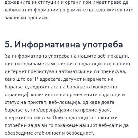
државните институции и органи кои имаат право да
добиваат информации во рамките на задолжителните
законски прописи.
5. Информативна употреба
За информативна употреба на нашите веб-локации,
ние ги собираме само личните податоци што вашиот
интернет прелистувач автоматски ни ги пренесува,
како што се IP адресата, датумот и времето на
барањето, содржината на барањето (конкретна
страница), количината на пренесените податоци и
статус на пристап, веб-локација, од каде доаѓа
барањето, тип/верзија/јазик на прелистувач,
оперативен систем. Овие податоци се технички
потребни за да ви го покажеме нашиот веб-сајт и да
обезбедиме стабилност и безбедност.