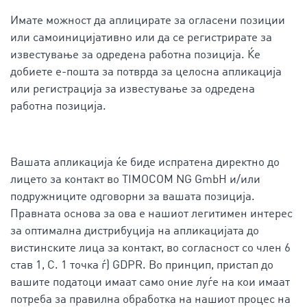
Имате можност да аплицирате за огласени позиции
или самоиницијативно или да се регистрирате за
известување за одредена работна позиција. Ќе
добиете е-пошта за потврда за целосна апликација
или регистрација за известување за одредена
работна позиција.
Вашата апликација ќе биде испратена директно до
лицето за контакт во TIMOCOM NG GmbH и/или
подружниците одговорни за вашата позиција.
Правната основа за ова е нашиот легитимен интерес
за оптимална дистрибуција на апликацијата до
вистинските лица за контакт, во согласност со член 6
став 1, С. 1 точка ѓ) GDPR. Во принцип, пристап до
вашите податоци имаат само оние луѓе на кои имаат
потреба за правилна обработка на нашиот процес на