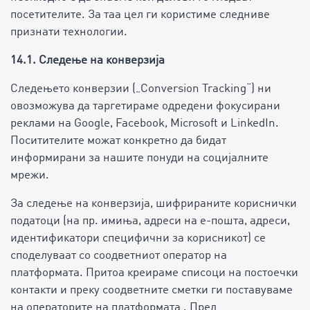
посетителите. За таа цел ги користиме следниве
признати технологии.
14.1. Следење на конверзија
Следењето конверзии („Conversion Tracking“) ни
овозможува да таргетираме одредени фокусирани
реклами на Google, Facebook, Microsoft и LinkedIn.
Поситителите можат конкретно да бидат
информирани за нашите понуди на социјалните
мрежи.
За следење на конверзија, шифрираните кориснички
податоци (на пр. имиња, адреси на е-пошта, адреси,
идентификатори специфични за корисникот) се
споделуваат со соодветниот оператор на
платформата. Притоа креираме списоци на постоечки
контакти и преку соодветните сметки ги поставуваме
на операторите на платформата . Пред