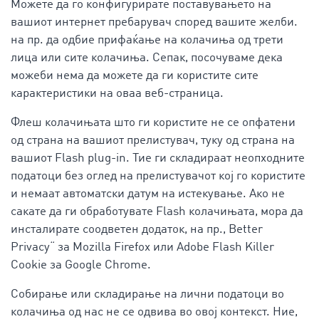
Можете да го конфигурирате поставувањето на
вашиот интернет пребарувач според вашите желби.
на пр. да одбие прифаќање на колачиња од трети
лица или сите колачиња. Сепак, посочуваме дека
можеби нема да можете да ги користите сите
карактеристики на оваа веб-страница.
Флеш колачињата што ги користите не се опфатени
од страна на вашиот прелистувач, туку од страна на
вашиот Flash plug-in. Тие ги складираат неопходните
податоци без оглед на прелистувачот кој го користите
и немаат автоматски датум на истекување. Ако не
сакате да ги обработувате Flash колачињата, мора да
инсталирате соодветен додаток, на пр., Better
Privacy“ за Mozilla Firefox или Adobe Flash Killer
Cookie за Google Chrome.
Собирање или складирање на лични податоци во
колачиња од нас не се одвива во овој контекст. Ние,