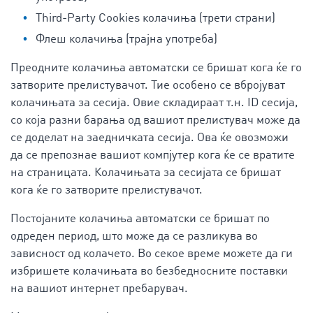
Third-Party Cookies колачиња (трети страни)
Флеш колачиња (трајна употреба)
Преодните колачиња автоматски се бришат кога ќе го
затворите прелистувачот. Тие особено се вбројуват
колачињата за сесија. Овие складираат т.н. ID сесија,
со која разни барања од вашиот прелистувач може да
се доделат на заедничката сесија. Ова ќе овозможи
да се препознае вашиот компјутер кога ќе се вратите
на страницата. Колачињата за сесијата се бришат
кога ќе го затворите прелистувачот.
Постојаните колачиња автоматски се бришат по
одреден период, што може да се разликува во
зависност од колачето. Во секое време можете да ги
избришете колачињата во безбедносните поставки
на вашиот интернет пребарувач.