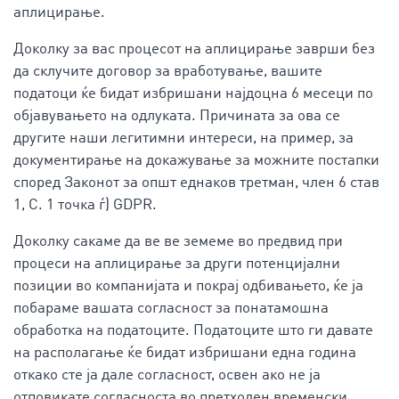
аплицирање.
Доколку за вас процесот на аплицирање заврши без
да склучите договор за вработување, вашите
податоци ќе бидат избришани најдоцна 6 месеци по
објавувањето на одлуката. Причината за ова се
другите наши легитимни интереси, на пример, за
документирање на докажување за можните постапки
според Законот за општ еднаков третман, член 6 став
1, С. 1 точка ѓ) GDPR.
Доколку сакаме да ве ве земеме во предвид при
процеси на аплицирање за други потенцијални
позиции во компанијата и покрај одбивањето, ќе ја
побараме вашата согласност за понатамошна
обработка на податоците. Податоците што ги давате
на располагање ќе бидат избришани една година
откако сте ја дале согласност, освен ако не ја
отповикате согласноста во претходен временски