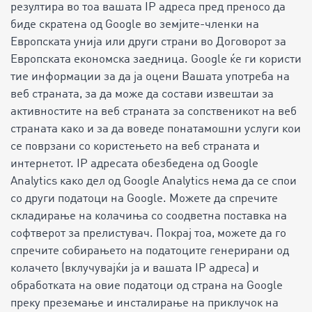
резултира во тоа вашата IP адреса пред преносо да
биде скратена од Google во земјите-членки на
Европската унија или други страни во Договорот за
Европската економска заедница. Google ќе ги користи
тие информации за да ја оцени Вашата употреба на
веб страната, за да може да состави извештаи за
активностите на веб страната за сопственикот на веб
страната како и за да воведе понатамошни услуги кои
се поврзани со користењето на веб страната и
интернетот. IP адресата обезбедена од Google
Analytics како дел од Google Analytics нема да се спои
со други податоци на Google. Можете да спречите
складирање на колачиња со соодветна поставка на
софтверот за прелистувач. Покрај тоа, можете да го
спречите собирањето на податоците генерирани од
колачето (вклучувајќи ја и вашата IP адреса) и
обработката на овие податоци од страна на Google
преку преземање и инсталирање на приклучок на