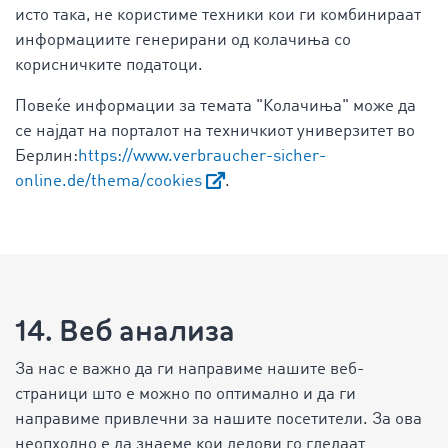
исто така, не користиме техники кои ги комбинираат
информациите генерирани од колачиња со
корисничките податоци.
Повеќе информации за темата "Колачиња" може да
се најдат на порталот на техничкиот универзитет во
Берлин:
https://www.verbraucher-sicher-
online.de/thema/cookies
.
14. Веб анализа
За нас е важно да ги направиме нашите веб-
страници што е можно по оптимално и да ги
направиме привлечни за нашите посетители. За ова
неопходно е да знаеме кои делови го гледаат