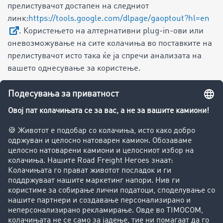
прелистувачот достапен на следниот
линк:
https://tools.google.com/dlpage/gaoptout?hl=en
. Користењето на алтернативни plug-in-ови или
оневозможување на сите колачиња во поставките на
прелистувачот исто така ќе ја спречи анализата на
вашето однесување за користење.
Алтернативно, може да се спротивставите на
употребата на вашите податоци од Google со
следниов линк. Opt-Out-колаче е поставено, со што
се спречува идното собирање на вашите податоци
при посета на нашите веб-страници:
деактивирање
на Google Analytics
.
Внимание:
Ако ги избришете колачињата, ова исто
така значи дека колачето за откажување исто така е
избришано и можеби ќе треба да ви биде повторно
активирано.