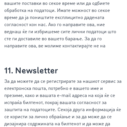
вашите поставки во секое време или да одбиете
обработка на податоци. Имате можност во секое
време да ја поништите експлицитно дадената
согласност кон нас. Ако го направите ова, ние
веднаш ќе ги избришеме сите лични податоци што
сте ги доставиле во вашето барање. За да го
направите ова, ве молиме контактирајте не на
11. Newsletter
За да можете да се регистрирате за нашиот сервис за
електронска пошта, потребно е вашето име и
презиме, како и вашата e-mail адреса на која ќе се
испраќа билтенот, покрај вашата согласност за
заштита на податоците. Секоја друга информација ќе
се користи за лично обраќање и за да може да се
дизајнира содржината на билтенот и да може да