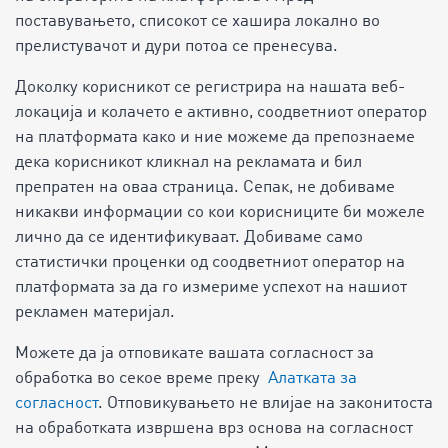
поставувањето, списокот се хашира локално во
прелистувачот и дури потоа се пренесува.
Доколку корисникот се регистрира на нашата веб-
локација и колачето е активно, соодветниот оператор
на платформата како и ние можеме да препознаеме
дека корисникот кликнал на рекламата и бил
препратен на оваа страница. Сепак, не добиваме
никакви информации со кои корисниците би можеле
лично да се идентификуваат. Добиваме само
статистички проценки од соодветниот оператор на
платформата за да го измериме успехот на нашиот
рекламен материјал.
Можете да ја отповикате вашата согласност за
обработка во секое време преку
Алатката за
согласност
. Отповикувањето не влијае на законитоста
на обработката извршена врз основа на согласност