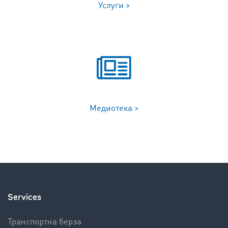
Услуги >
Медиотека >
Services
Транспортна берза