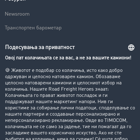
Newsroom
Транспортен барометар
Транспортен лексикон
Увид во транспортната берза
Забрани за возење на камиони
Фирма
Преку клиенти до нови клиенти
Успешни приказни
Поддршка