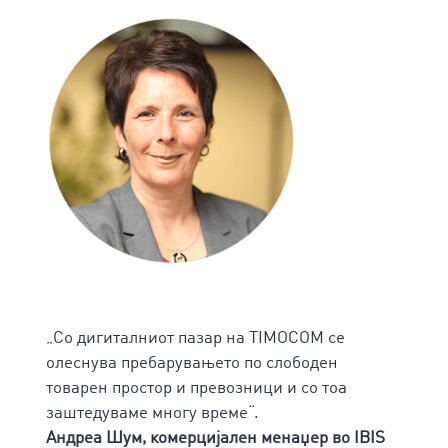
„Со дигиталниот пазар на ТIMOCOM се
олеснува пребарувањето по слободен
товарен простор и превозници и со тоа
заштедуваме многу време“.
Андреа Шум, комерцијален менаџер во IBIS