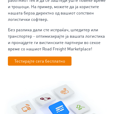
работниот тек и да се заштеди уште повеќе време
и трошоци. На пример, можете да ја користите
нашата берза директно од вашиот сопствен
логистички софтвер.
Без разлика дали сте испраќач, шпедитер или
транспортер - оптимизирајте ја вашата логистика
и пронајдете ги вистинските партнери во секое
време со нашиот Road Freight Marketplace!
Тестирајте сега бесплатно