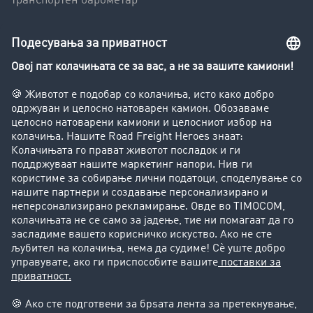
Транспортен барометар
Транспортен лексикон
Увид во транспортната берза
Забрани за возење на камиони
Фирма
Преку клиенти до нови клиенти
Успешни приказни
Поддршка
Поддршка
Правни прашања