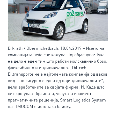
Erkrath / Obermichelbach, 18.04.2019 – Името на
компанијата веќе све кажува. Тој објаснува: Тука
на дело е еден тим што работи молскавично брзо,
флексибилно и индивидуално. „Dittrich
Eiltransporte не е најголемата компанија од ваков
вид – но сигурно е една од најиндивидуалните",
вели вработените за својата фирма. И: Каде што
се вкрстуваат брзината, услугата и клиент-
прагматичните решенија, Smart Logistics System
на TIMOCOM е исто така блиску.