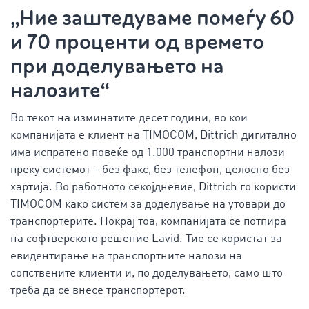
„Ние заштедуваме помеѓу 60
и 70 проценти од времето
при доделувањето на
налозите“
Во текот на изминатите десет години, во кои
компанијата е клиент на TIMOCOM, Dittrich дигитално
има испратено повеќе од 1.000 транспортни налози
преку системот – без факс, без телефон, целосно без
хартија. Во работното секојдневие, Dittrich го користи
TIMOCOM како систем за доделување на утовари до
транспортерите. Покрај тоа, компанијата се потпира
на софтверското решение Lavid. Тие се користат за
евидентирање на транспортните налози на
сопствените клиенти и, по доделувањето, само што
треба да се внесе транспортерот.