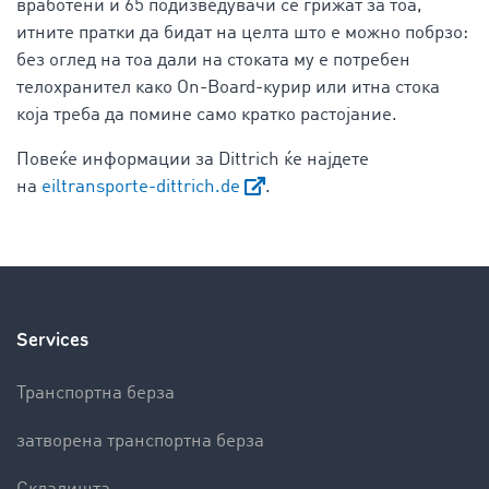
вработени и 65 подизведувачи се грижат за тоа,
итните пратки да бидат на целта што е можно побрзо:
без оглед на тоа дали на стоката му е потребен
телохранител како On-Board-курир или итна стока
која треба да помине само кратко растојание.
Повеќе информации за Dittrich ќе најдете
на
eiltransporte-dittrich.de
.
Services
Транспортна берза
затворена транспортна берза