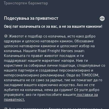
Транспортен барометар
Транспортен лексикон
Увид во транспортната берза
Забрани за возење на камиони
Фирма
Преку клиенти до нови клиенти
Успешни приказни
Поддршка
Поддршка
Правни прашања