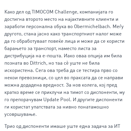
Како дел од TIMOCOM Challenge, компанијата го
достигна второто место на најактивните клиенти и
заработи персонална обука во Obermichelbach. Меѓу
другото, стана јасно како транспортниот налог може
да го обработуваат повеќе лица и може да се користи
барањето за транспорт, наместо листа за
дистрибуција на е-пошта. Иако оваа опција им била
позната во Dittrich, но таа сè уште не била
искористена. Сега ова треба да се тестира прво со
некои превозници, со цел во праксата да се направи
можна додадена вредност. За нов колега, кој пред
кратко време се приклучи на тимот со диспоненти, му
го препорачувам Update Pool. И другите диспоненти
ги користат упатствата за нивно понатамошно
усовршување.
Трио од диспоненти имаше уште една задача за ИТ