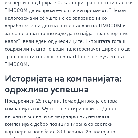
експертите од Еркрат: Сакаат при транспортни налози
TIMOCOM да испраќа е-пошта на примачот. "Некои
налогоземачи сè уште не се запознаени со
обработката на дигиталните налози на TIMOCOM и
затоа не знаат точно каде да го најдат транспортниот
налог", вели еден од учесниците. Е-поштата тогаш
содржи линк што го води налогоземачот директно до
транспортниот налог во Smart Logistics System на
TIMOCOM.
Историјата на компанијата:
одржливо успешна
Пред речиси 25 години, Томас Дитрих ја основа
компанијата во Фурт – со четири возила. Денес
неговите клиенти се меѓународни, неговата
компанија е добро позиционирана со светски
партнери и повеќе од 230 возила. 25 постојано