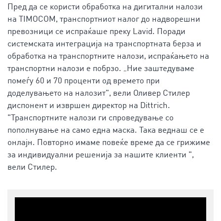
Пред да се користи обработка на дигитални налози
на TIMOCOM, транспортниот налог до надворешни
превозници се испраќаше преку Lavid. Поради
системската интеграција на транспортната берза и
обработка на транспортните налози, испраќањето на
транспортни налози е побрзо. „Ние заштедуваме
помеѓу 60 и 70 проценти од времето при
доделувањето на налозит", вели Оливер Стилер
диспонент и извршен директор на Dittrich.
"Транспортните налози ги спроведување со
пополнување на само една маска. Така веднаш се е
онлајн. Повторно имаме повеќе време да се грижиме
за индивидуални решенија за нашите клиенти ",
вели Стилер.