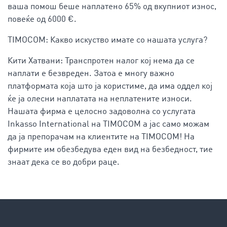
ваша помош беше наплатено 65% од вкупниот износ,
повеќе од 6000 €.
TIMOCOM: Какво искуство имате со нашата услуга?
Кити Хатвани: Транспротен налог кој нема да се
наплати е безвреден. Затоа е многу важно
платформата која што ја користиме, да има оддел кој
ќе ја олесни наплатата на неплатените износи.
Нашата фирма е целосно задоволна со услугата
Inkasso International на TIMOCOM а јас само можам
да ја препорачам на клиентите на TIMOCOM! На
фирмите им обезбедува еден вид на безбедност, тие
знаат дека се во добри раце.