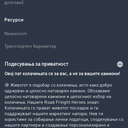
долгови)
Ресурси
Newsroom
Транспортен барометар
Транспортен лексикон
Увид во транспортната берза
Забрани за возење на камиони
Фирма
Преку клиенти до нови клиенти
Успешни приказни