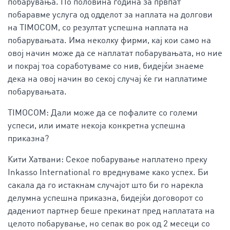
побарувања. По половина година за првпат
побаравме услуга од одделот за наплата на долгови
на TIMOCOM, со резултат успешна наплата на
побарувањата. Има неколку фирми, кај кои само на
овој начин може да се наплатат побарувањата, но ние
и покрај тоа соработуваме со нив, бидејќи знаеме
дека на овој начин во секој случај ќе ги наплатиме
побарувањата.
TIMOCOM: Дали може да се пофалите со големи
успеси, или имате некоја конкретна успешна
приказна?
Кити Хатвани: Секое побарување наплатено преку
Inkasso International го вреднуваме како успех. Би
сакала да го истакнам случајот што би го нарекла
делумна успешна приказна, бидејќи договорот со
дадениот партнер беше прекинат пред наплатата на
целото побарување, но сепак во рок од 2 месеци со