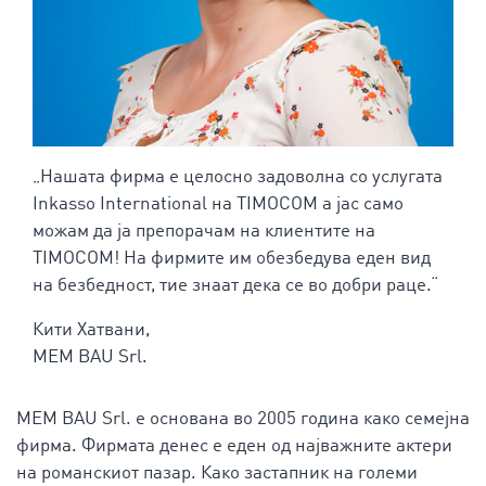
„Нашата фирма е целосно задоволна со услугата
Inkasso International на TIMOCOM а јас само
можам да ја препорачам на клиентите на
TIMOCOM! На фирмите им обезбедува еден вид
на безбедност, тие знаат дека се во добри раце.“
Кити Хатвани,
MEM BAU Srl.
MEM BAU Srl. е основана во 2005 година како семејна
фирма. Фирмата денес е еден од најважните актери
на романскиот пазар. Како застапник на големи