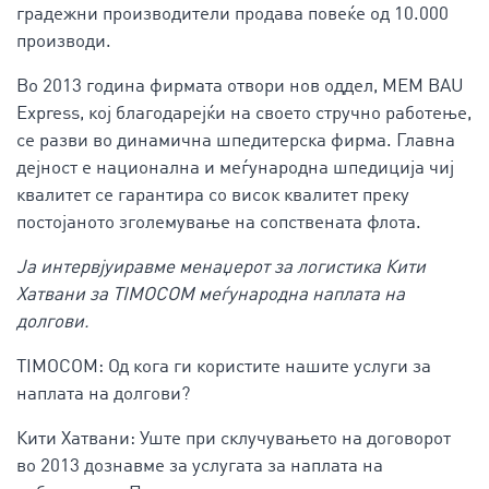
градежни производители продава повеќе од 10.000
производи.
Во 2013 година фирмата отвори нов оддел, MEM BAU
Express, кој благодарејќи на своето стручно работење,
се разви во динамична шпедитерска фирма. Главна
дејност е национална и меѓународна шпедиција чиј
квалитет се гарантира со висок квалитет преку
постојаното зголемување на сопствената флота.
Ја интервјуиравме менаџерот за логистика Кити
Хатвани за TIMOCOM меѓународна наплата на
долгови.
TIMOCOM: Од кога ги користите нашите услуги за
наплата на долгови?
Кити Хатвани: Уште при склучувањето на договорот
во 2013 дознавме за услугата за наплата на