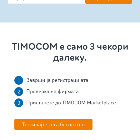
TIMOCOM е само 3 чекори
далеку.
Заврши ја регистрацијата
Проверка на фирмата
Пристапете до TIMOCOM Marketplace
Тестирајте сега бесплатно