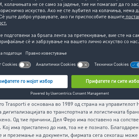
orti S.r.l.
o Trasporti е основана во 1989 од страна на управителот 
а дигитализацијата во транспортната и логистичката бран
ено. Од тие причини, Дел Феро има поставено на сопстве
 Кој има пристапено до нив, тоа не е познато. Благодаре
 и преземање на документи, фирмата сега секогаш може 