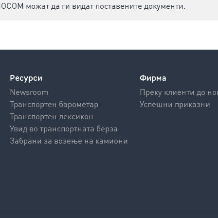
MOCOM можат да ги видат поставените документи.
Ресурси
Фирма
Newsroom
Преку клиенти до но
Транспортен барометар
Успешни приказни
Транспортен лексикон
Увид во транспортната берза
Забрани за возење на камиони