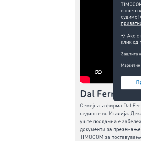
Dal Ferro Trasp
Семејната фирма Dal Ferr
седиште во Италија. Дек
уште поодамна е забележ
документи за преземање.
TIMOCOM за поставување