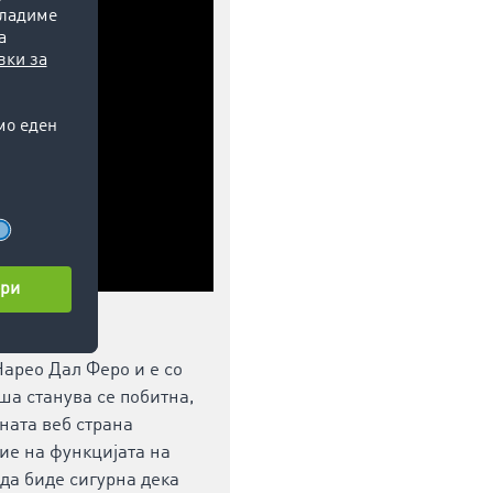
Нарео Дал Феро и е со
ша станува се побитна,
ната веб страна
ние на функцијата на
да биде сигурна дека