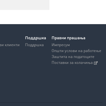
Поддршка
Правни прашања
ви клиенти
Поддршка
Импресум
Општи услови на работење
Заштита на податоците
Поставки за колачиња