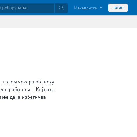
логин
Македонски
н голем чекор поблиску
ено работење. Кој сака
смее да ја избегнува