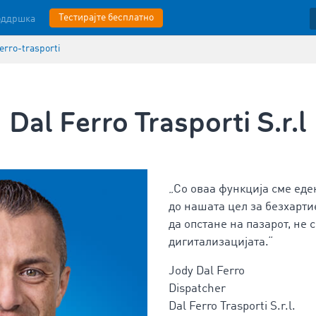
Тестирајте бесплатно
оддршка
ferro-trasporti
Dal Ferro Trasporti S.r.l
„Со оваа функција сме еде
до нашата цел за безхарти
да опстане на пазарот, не 
дигитализацијата.“
Jody Dal Ferro
Dispatcher
Dal Ferro Trasporti S.r.l.