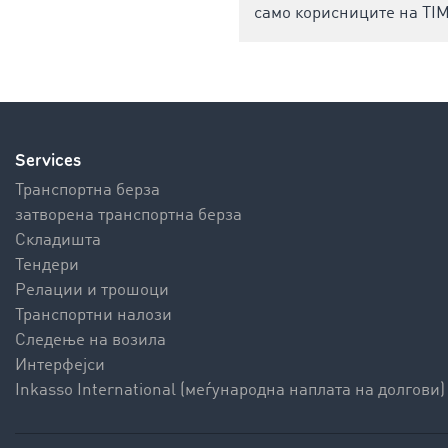
само корисниците на TI
Services
Транспортна берза
затворена транспортна берза
Складишта
Тендери
Релации и трошоци
Транспортни налози
Следење на возила
Интерфејси
Inkasso International (меѓународна наплата на долгови)