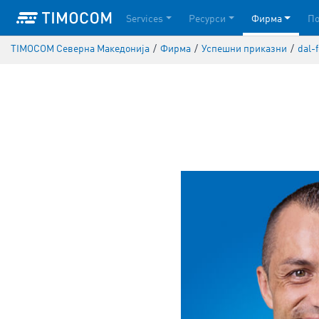
Services
Ресурси
Фирма
П
TIMOCOM Северна Македонија
/
Фирма
/
Успешни приказни
/
dal-