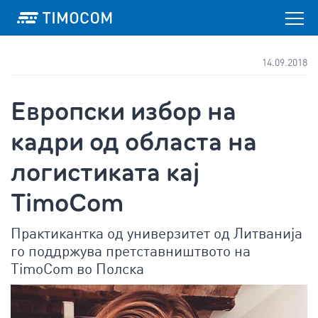
14.09.2018
Европски избор на
кадри од областа на
логистиката кај
TimoCom
Практикантка од универзитет од Литванија
го поддржува претставништвото на
TimoCom во Полска