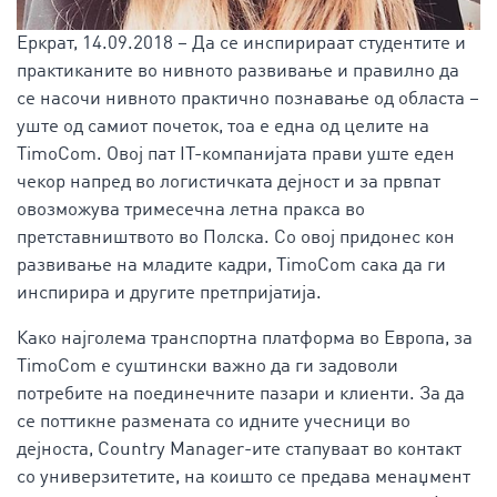
Еркрат, 14.09.2018 – Да се инспирираат студентите и
практиканите во нивното развивање и правилно да
се насочи нивното практично познавање од областа –
уште од самиот почеток, тоа е една од целите на
TimoCom. Овој пат IT-компанијата прави уште еден
чекор напред во логистичката дејност и за првпат
овозможува тримесечна летна пракса во
претставништвото во Полска. Со овој придонес кон
развивање на младите кадри, TimoCom сака да ги
инспирира и другите претпријатија.
Како најголема транспортна платформа во Европа, за
TimoCom е суштински важно да ги задоволи
потребите на поединечните пазари и клиенти. За да
се поттикне размената со идните учесници во
дејноста, Country Manager-ите стапуваат во контакт
со универзитетите, на коишто се предава менаџмент