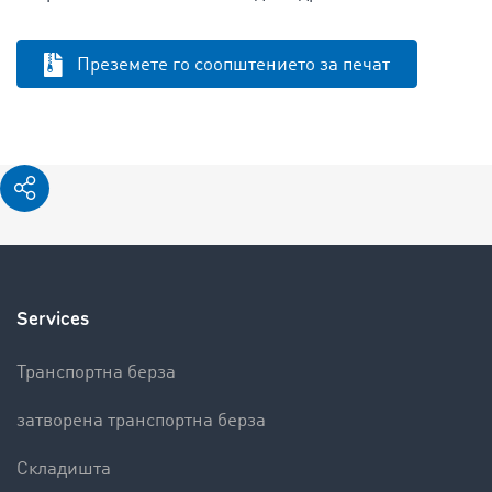
Преземете го соопштението за печат
Services
Транспортна берза
затворена транспортна берза
Складишта