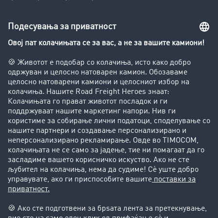
Транспортен лексикон
Увид во транспортната берза
Забрани за возење на камиони
Фирма
Преку клиенти до нови клиенти
Успешни приказни
Поддршка
Поддршка
Правни прашања