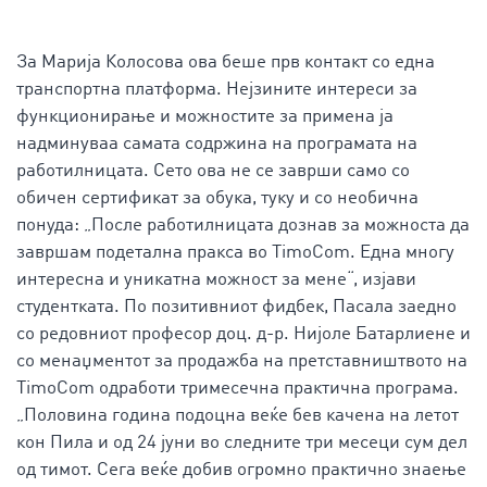
За Марија Колосова ова беше прв контакт со една
транспортна платформа. Нејзините интереси за
функционирање и можностите за примена ја
надминуваа самата содржина на програмата на
работилницата. Сето ова не се заврши само со
обичен сертификат за обука, туку и со необична
понуда: „После работилницата дознав за можноста да
завршам подетална пракса во TimoCom. Една многу
интересна и уникатна можност за мене“, изјави
студентката. По позитивниот фидбек, Пасала заедно
со редовниот професор доц. д-р. Нијоле Батарлиене и
со менаџментот за продажба на претставништвото на
TimoCom одработи тримесечна практична програма.
„Половина година подоцна веќе бев качена на летот
кон Пила и од 24 јуни во следните три месеци сум дел
од тимот. Сега веќе добив огромно практично знаење