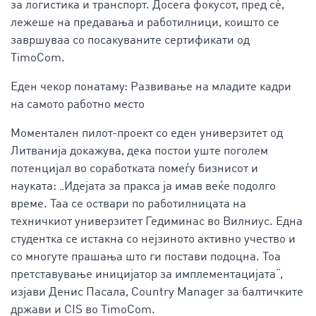
за логистика и транспорт. Досега фокусот, пред сè,
лежеше на предавања и работилници, коишто се
завршуваа со посакуваните сертификати од
TimoCom.
Еден чекор понатаму: Развивање на младите кадри
на самото работно место
Моментален пилот-проект со еден универзитет од
Литванија докажува, дека постои уште поголем
потенцијал во соработката помеѓу бизнисот и
науката: „Идејата за пракса ја имав веќе подолго
време. Таа се оствари по работилницата на
техничкиот универзитет Гедиминас во Вилниус. Една
студентка се истакна со нејзиното активно учество и
со многуте прашања што ги постави подоцна. Тоа
претставување иницијатор за имплементацијата“,
изјави Денис Пасала, Country Manager за балтичките
држави и CIS во TimoCom.