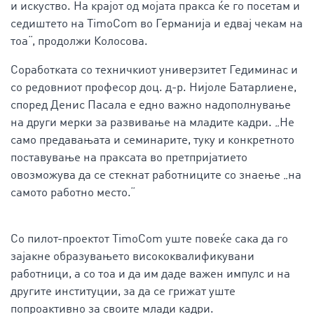
и искуство. На крајот од мојата пракса ќе го посетам и
седиштето на TimoCom во Германија и едвај чекам на
тоа“, продолжи Колосова.
Соработката со техничкиот универзитет Гедиминас и
со редовниот професор доц. д-р. Нијоле Батарлиене,
според Денис Пасала е едно важно надополнување
на други мерки за развивање на младите кадри. „Не
само предавањата и семинарите, туку и конкретното
поставување на праксата во претпријатието
овозможува да се стекнат работниците со знаење „на
самото работно место.“
Со пилот-проектот TimoCom уште повеќе сака да го
зајакне образувањето висококвалификувани
работници, а со тоа и да им даде важен импулс и на
другите институции, за да се грижат уште
попроактивно за своите млади кадри.