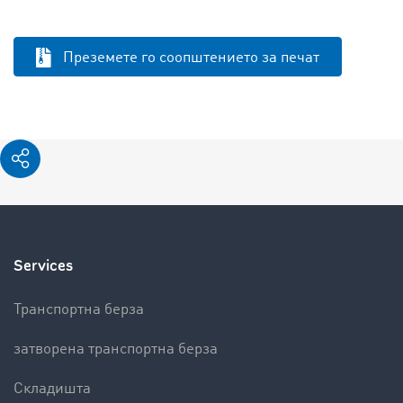
Преземете го соопштението за печат
Services
Транспортна берза
затворена транспортна берза
Складишта