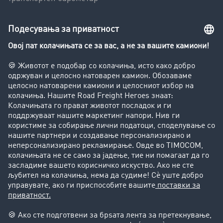
Транспортен лексикон
Увид во транспортната берза
Забрани за возење на камиони
Фирма
Преку клиенти до нови клиенти
Успешни приказни
Поддршка
Поддршка
Правни прашања