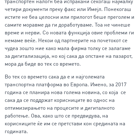
транспортен налогн беа испраќани секогаш најмалку
четири документи преку факс или Имејл. Понекогаш
истите не беа целосни или прилогот беше преголем и
самите моравме да ги доработуваме. Тоа не чинеше
време и нерви. Со новата функција овие проблеми ги
немаме веќе. Некои од партнерите на почетокот се
чудеа зошто ние како мала фирма толку се залагаме
за дигитализација, но кој сака да опстане на пазарот,
мора да биде во тек со времето.
Во тек со времето сака да е и најголемата
транспортна платформа во Европа. Имено, за 2017
година се планира нова голема новина, со која се
сака да се поддржат корисниците во однос на
оптимизирањето на процесите и дигиталното
работење. Ова, како што се предвидува, на
корисниците ќе им се претстави кон средината на
годината.