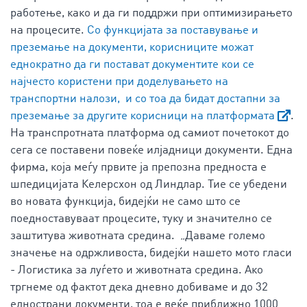
работење, како и да ги поддржи при оптимизирањето
на процесите.
Со функцијата за поставување и
преземање на документи, корисниците можат
еднократно да ги постават документите кои се
најчесто користени при доделувањето на
транспортни налози, и со тоа да бидат достапни за
преземање за другите корисници на платформата
.
На транспротната платформа од самиот почетокот до
сега се поставени повеќе илјадници документи. Една
фирма, која меѓу првите ја препозна предноста е
шпедицијата Келерсхон од Линдлар. Тие се убедени
во новата функција, бидејќи не само што се
поедноставуваат процесите, туку и значително се
заштитува животната средина. „Даваме големо
значење на одржливоста, бидејќи нашето мото гласи
- Логистика за луѓето и животната средина. Ако
тргнеме од фактот дека дневно добиваме и до 32
еднострани документи, тоа е веќе приближно 1000