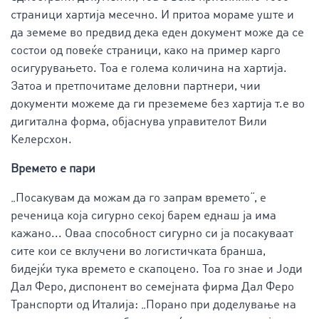
страници хартија месечно. И притоа мораме уште и
да земеме во предвид дека еден документ може да се
состои од повеќе страници, како на пример карго
осигурувањето. Тоа е голема количина на хартија.
Затоа и претпочитаме деловни партнери, чии
документи можеме да ги преземеме без хартија т.е во
дигитална форма, објаснува управителот Вили
Келерсхон.
Времето е пари
„Посакувам да можам да го запрам времето“, е
реченица која сигурно секој барем еднаш ја има
кажано... Оваа способност сигурно си ја посакуваат
сите кои се вклучени во логистичката бранша,
бидејќи тука времето е скапоцено. Тоа го знае и Јоди
Дал Феро, диспонент во семејната фирма Дал Феро
Транспорти од Италија: „Порано при доделување на