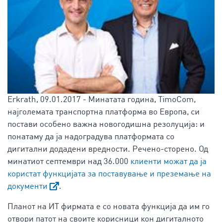
Erkrath, 09.01.2017 - Минатата година, TimoCom,
најголемата транспортна платформа во Европа, си
постави особено важна новогодишна резолуција: и
понатаму да ја надоградува платформата со
дигитални додадени вредности. Речено-сторено. Од
минатиот септември над 36.000
клиенти можат да ја
користат функцијата за поставување и преземање на
документи
.
Планот на ИТ фирмата е со новата функција да им го
отвори патот на своите корисници кон дигиталното