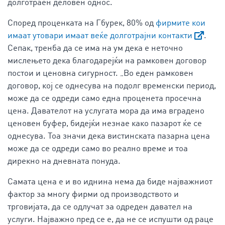
долготраен деловен однос.“
Според проценката на Гбурек, 80% од
фирмите кои
имаат утовари имаат веќе долготрајни контакти
.
Сепак, тренба да се има на ум дека е неточно
мислењето дека благодарејќи на рамковен договор
постои и ценовна сигурност. „Во еден рамковен
договор, кој се однесува на подолг временски период,
може да се одреди само една проценета просечна
цена. Давателот на услугата мора да има вградено
ценовен буфер, бидејќи незнае како пазарот ќе се
однесува. Тоа значи дека вистинската пазарна цена
може да се одреди само во реално време и тоа
дирекно на дневната понуда.
Самата цена е и во иднина нема да биде најважниот
фактор за многу фирми од производството и
трговијата, да се одлучат за одреден давател на
услуги. Најважно пред се е, да не се испушти од раце