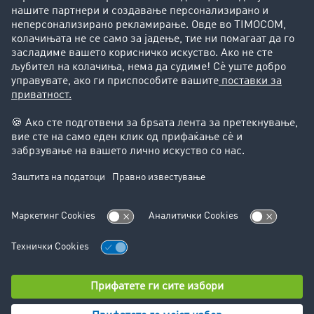
Успешни приказни
Поддршка
Поддршка
Правни прашања
Импресум
Општи услови на работење
Заштита на податоците
Поставки за колачиња