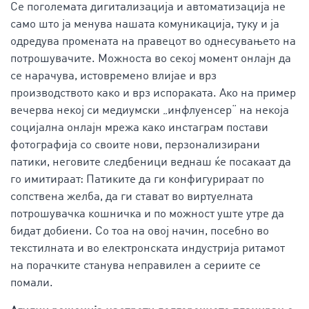
Се поголемата дигитализација и автоматизација не
само што ја менува нашата комуникација, туку и ја
одредува промената на правецот во однесувањето на
потрошувачите. Можноста во секој момент онлајн да
се нарачува, истовремено влијае и врз
производството како и врз испораката. Ако на пример
вечерва некој си медиумски „инфлуенсер“ на некоја
социјална онлајн мрежа како инстаграм постави
фотографија со своите нови, перзонализирани
патики, неговите следбеници веднаш ќе посакаат да
го имитираат: Патиките да ги конфигурираат по
сопствена желба, да ги стават во виртуелната
потрошувачка кошничка и по можност уште утре да
бидат добиени. Со тоа на овој начин, посебно во
текстилната и во електронската индустрија ритамот
на порачките станува неправилен а сериите се
помали.