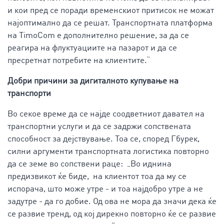
и кои пред се поради временскиот притисок не можат
најоптимално да се решат. Транспортната платформа
на TimoCom е дополнително решение, за да се
реагира на флуктуациите на пазарот и да се
пресретнат потребите на клиентите.“
Добри причини за дигиталното купување на
транспорти
Во секое време да се најде соодветниот давател на
транспортни услуги и да се задржи сопствената
способност за дејствување. Тоа се, според Гбурек,
силни аргументи транспортната логистика повторно
да се земе во сопствени раце: „Во иднина
предизвикот ќе биде, на клиентот тоа да му се
испорача, што може утре - и тоа најдобро утре а не
задутре - да го добие. Од ова не мора да значи дека ќе
се развие тренд, од кој дирекно повторно ќе се развие