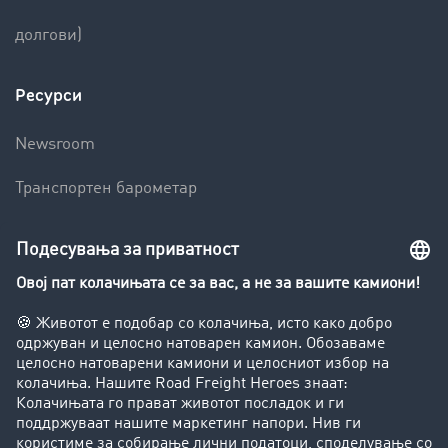
долгови)
Ресурси
Newsroom
Транспортен барометар
Транспортен лексикон
Увид во транспортната берза
Забрани за возење на камиони
Фирма
Преку клиенти до нови клиенти