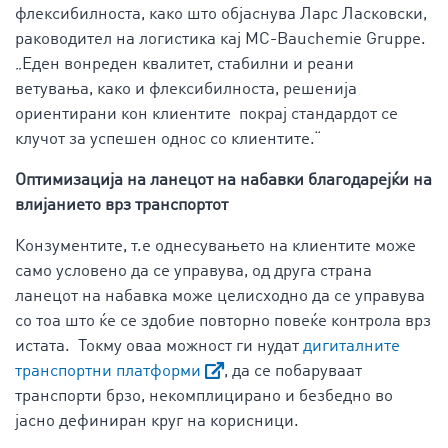
флексибилноста, како што објаснува Ларс Ласковски,
раководител на логистика кај MC-Bauchemie Gruppe.
„Еден вонреден квалитет, стабилни и реани
ветувања, како и флексибилноста, решенија
ориентирани кон клиентите покрај стандардот се
клучот за успешен однос со клиентите.“
Оптимизација на ланецот на набавки благодарејќи на
влијанието врз транспортот
Конзументите, т.е однесувањето на клиентите може
само условено да се управува, од друга страна
ланецот на набавка може целисходно да се управува
со тоа што ќе се здобие повторно повеќе контрола врз
истата. Токму оваа можност ги нудат
дигиталните
транспортни платформи
, да се побаруваат
транспорти брзо, некомплицирано и безбедно во
јасно дефиниран круг на корисници.