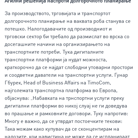
Агилни решенија наспроти долгорочното планирање
За производството, трговијата и транспортот
долгорочното планирање на ваквата роба станува се
потешко. Налогодавачите од производниот и
трговски сектор би требало да размислат во врска со
досегашните начини на организирањето на
транспортните потреби. Тука дигиталните
транспортни платформи ја нудат можноста,
краткорочно да се најдат слободни утоварни простори
и соодветни даватели на транспортни услуги. Гунар
Гбурек, Head of Business Affairs на TimoCom,
најголемата транспортна платформа во Европа,
објаснува: „Набавката на трнспортни услуги преку
дигитални платформи во никој слуај не ги доведува
во прашање и рамковните договори. Туку напротив:
Многу е важно, да се утврдат постоечките текови:
Така можам како купувач да се сконцентирам на
налозите, кои навистина не може да се испланираат