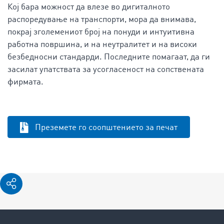
Кој бара можност да влезе во дигиталното
распоредување на транспорти, мора да внимава,
покрај зголемениот број на понуди и интуитивна
работна површина, и на неутралитет и на високи
безбедносни стандарди. Последните помагаат, да ги
засилат упатствата за усогласеност на сопствената
фирмата.
Преземете го соопштението за печат