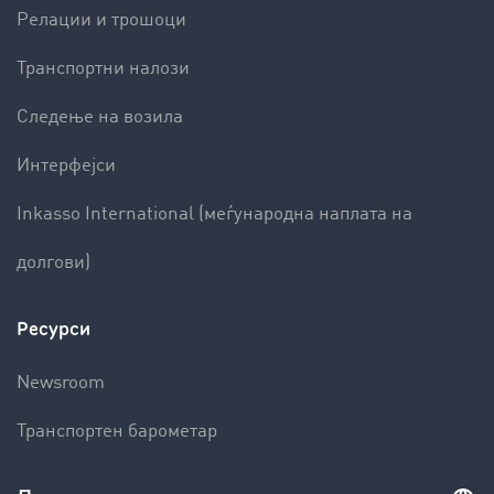
Релации и трошоци
Транспортни налози
Следење на возила
Интерфејси
Inkasso International (меѓународна наплата на
долгови)
Ресурси
Newsroom
Транспортен барометар
Транспортен лексикон