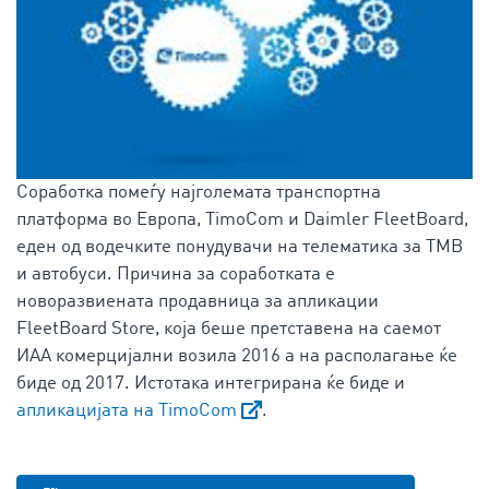
Соработка помеѓу најголемата транспортна
платформа во Европа, TimoCom и Daimler FleetBoard,
еден од водечките понудувачи на телематика за ТМВ
и автобуси. Причина за соработката е
новоразвиената продавница за апликации
FleetBoard Store, која беше претставена на саемот
ИАА комерцијални возила 2016 а на располагање ќе
биде од 2017. Истотака интегрирана ќе биде и
апликацијата на TimoCom
.