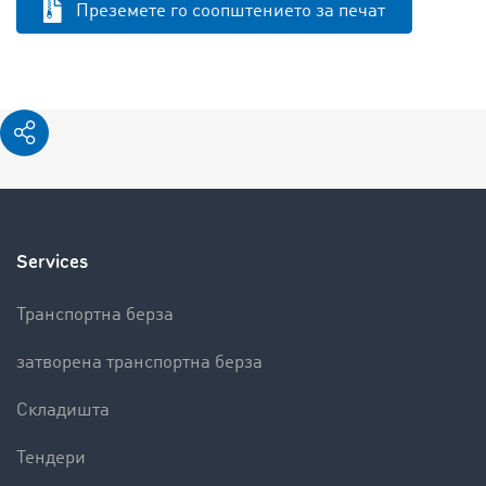
Преземете го соопштението за печат
Services
Транспортна берза
затворена транспортна берза
Складишта
Тендери