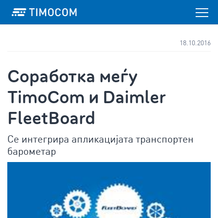
18.10.2016
Соработка меѓу
TimoCom и Daimler
FleetBoard
Се интегрира апликацијата транспортен
барометар