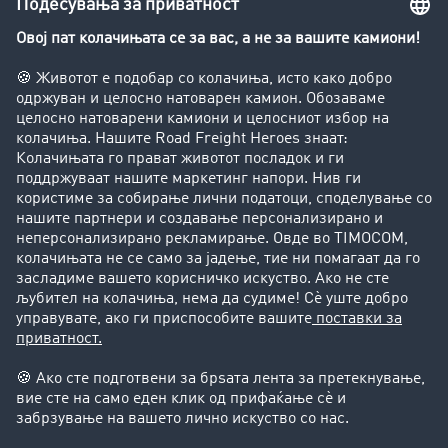
Увид во транспортната берза
Забрани за возење на камиони
Фирма
Преку клиенти до нови клиенти
Успешни приказни
Поддршка
Поддршка
Правни прашања
Импресум