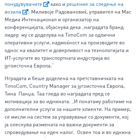
понудувувачите
како и
решение за следење на
возила
. Миливоје Радовановиќ, управител на Мас
Медиа Интенационал и организатор на
конференцијата, објаснува дека „наградата бранд
лидер му се доделува на TimoCom за одлични
оперативни услуги, надмоќност на производите во
однос на квалитет и доверливост на технологијата и
ИТ-услугите во транспортната индустрија во
југоисточна Европа.“
Нградата и беше доделена на претставничката на
TimoCom, Country Manager за југоисточна Европа,
Тина Панџа. Таа гледа во наградата пред се
мотивација за во иднината. „И понатаму работиме на
дополнителни услуги за нашите клиенти. На пример,
се мисли на систем за управување со документи, кој
ја олеснува размената на важни документи за
спроведување на еден налог. Освен тоа и во иднина