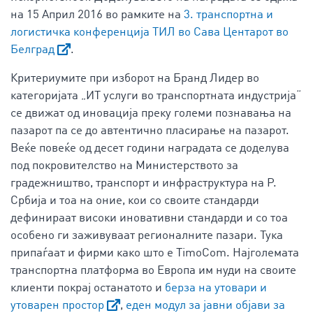
на 15 Април 2016 во рамките на
3. транспортна и
логистичка конференција ТИЛ во Сава Центарот во
Белград
.
Критериумите при изборот на Бранд Лидер во
категоријата „ИТ услуги во транспортната индустрија“
се движат од иновација преку големи познавања на
пазарот па се до автентично пласирање на пазарот.
Веќе повеќе од десет години наградата се доделува
под покровителство на Министерството за
градежништво, транспорт и инфраструктура на Р.
Србија и тоа на оние, кои со своите стандарди
дефинираат високи иновативни стандарди и со тоа
особено ги заживуваат регионалните пазари. Тука
припаѓаат и фирми како што е TimoCom. Најголемата
транспортна платформа во Европа им нуди на своите
клиенти покрај останатото и
берза на утовари и
утоварен простор
,
еден модул за јавни објави за