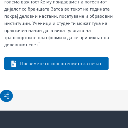
голема важност ќе му придаваме на потесниот
дијалог со браншата Затоа во текот на годината
покрај деловни настани, посетуваме и образовни
институции. Ученици и студенти можат тука на
практичен начин да ја видат улогата на
транспортните платформи и да се привикнат на
деловниот свет“.
Преземете го соопштението за печат