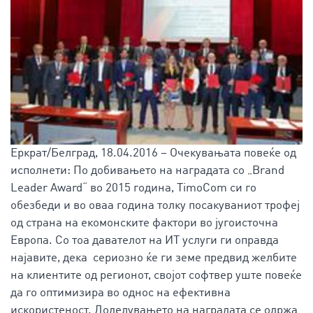
Еркрат/Белград, 18.04.2016 – Очекувањата повеќе од
исполнети: По добивањето на наградата со „Brand
Leader Award“ во 2015 година, TimoCom си го
обезбеди и во оваа година толку посакуваниот трофеј
од страна на екомонските фактори во југоисточна
Европа. Со тоа давателот на ИТ услуги ги оправда
најавите, дека сериозно ќе ги земе предвид желбите
на клиентите од регионот, својот софтвер уште повеќе
да го оптимизира во однос на ефективна
искористеност. Доделувањето на наградата се одржа