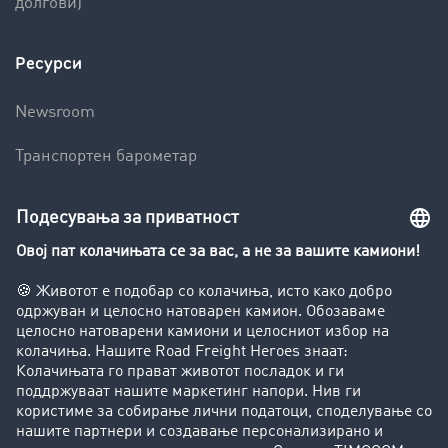
долгови)
Ресурси
Newsroom
Транспортен барометар
Транспортен лексикон
Увид во транспортната берза
Забрани за возење на камиони
Фирма
Преку клиенти до нови клиенти
Успешни приказни