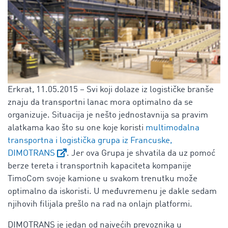
Erkrat, 11.05.2015 – Svi koji dolaze iz logističke branše
znaju da transportni lanac mora optimalno da se
organizuje. Situacija je nešto jednostavnija sa pravim
alatkama kao što su one koje koristi
multimodalna
transportna i logistička grupa iz Francuske,
DIMOTRANS
. Jer ova Grupa je shvatila da uz pomoć
berze tereta i transportnih kapaciteta kompanije
TimoCom svoje kamione u svakom trenutku može
optimalno da iskoristi. U međuvremenu je dakle sedam
njihovih filijala prešlo na rad na onlajn platformi.
DIMOTRANS je jedan od najvećih prevoznika u