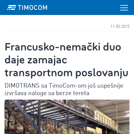
11.05.2015
Francusko-nemački duo
daje zamajac
transportnom poslovanju
DIMOTRANS sa TimoCom-om još uspešnije
izvršava naloge sa berze tereta