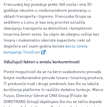
Francuskoj koji poseduje preko 360 vozila i ima 35-
godišnje iskustvo u međunarodnom poslovanju u
oblasti transporta i trgovine. Francuska Grupa sa
sedištem u Lionu je kao svoj prioritet označila
obavljanju transporta sa delimičnim i kompletnim
tovarima širom sveta. Sa ciljem da izbegnu vožnje bez
tovara i maksimalno iskoriste kapacitete, neki od
dispečera već osam godina koriste
berzu tereta
kompanije TimoCom
.
Odlučujući faktori u smislu konkurentnosti
Pored mogućnosti da se na berzi svakodnevno pronađu
brojne međunarodne ponude tovara i tovarnog prostora,
IT preduzeće nudi i druge prednosti, kao što su lakoća
korišćenja platforme ili različite dodatne funkcije. Marco
Fusco, Directeur Général CMA Group (Filiale de
DIMOTRANS Group) objašnjava šta mu se tačno dopada