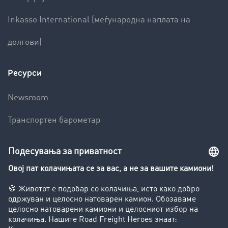
Inkasso International (меѓународна наплата на
долгови)
Ресурси
Newsroom
Транспортен барометар
Транспортен лексикон
Увид во транспортната берза
Забрани за возење на камиони
Фирма