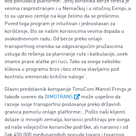
kod ponuđača platforme: „Broj korisnika berze tereta je
veoma rasprostranjen i u Nemačkoj i u istočnoj Evropi, a
to su upravo zemlje na koje želimo da se proširimo.
Pored toga program je intuitivan i jednostavan za
korišćenje, što se našim korisnicima veoma dopada u
svakodnevnom radu. Od berze preko onlajn
transportnog imenika sa odgovarajućim pružaocima
usluga do rešenja za planiranje rute i kalkulacije, uvek
imamo prave alatke pri ruci. Tako sa svega nekoliko
klikova u programu brzo i bez stresa stavljamo pod
kontrolu vremenski kritične naloge“.
Glavni predstavnik kompanije TimoCom Marcel Frings je
takođe uveren da
DIMOTRANS
može uspešno da
razvije svoje transportno poslovanje preko državnih
granica pomoću onlajn platforme: „Pošto naši klijenti
dolaze iz mnogih zemalja, korisnici profitiraju pre svega
od naše višejezične korisničke podrške, ali naravno i od
čak 450.000 međunarodnih ponuda tovara i tovarnog