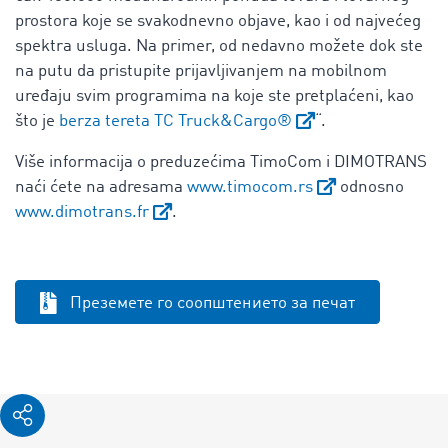
prostora koje se svakodnevno objave, kao i od najvećeg
spektra usluga. Na primer, od nedavno možete dok ste
na putu da pristupite prijavljivanjem na mobilnom
uređaju svim programima na koje ste pretplaćeni, kao
što je
berza tereta TC Truck&Cargo®
“.
Više informacija o preduzećima TimoCom i DIMOTRANS
naći ćete na adresama
www.timocom.rs
odnosno
www.dimotrans.fr
.
Преземете го соопштението за печат