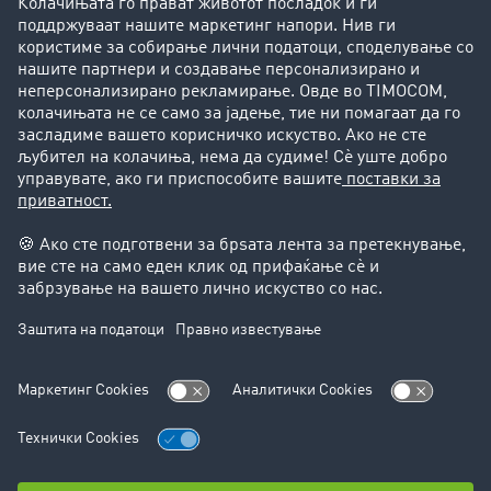
Преку клиенти до нови клиенти
Успешни приказни
Поддршка
Поддршка
Правни прашања
Импресум
Општи услови на работење
Заштита на податоците
Поставки за колачиња