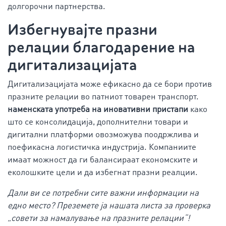
долгорочни партнерства.
Избегнувајте празни
релации благодарение на
дигитализацијата
Дигитализацијата може ефикасно да се бори против
празните релации во патниот товарен транспорт.
наменската употреба на иновативни пристапи
како
што се консолидација, дополнителни товари и
дигитални платформи овозможува поодржлива и
поефикасна логистичка индустрија. Компаниите
имаат можност да ги балансираат економските и
еколошките цели и да избегнат празни реалции.
Дали ви се потребни сите важни информации на
едно место? Преземете ја нашата листа за проверка
„совети за намалување на празните релации“!