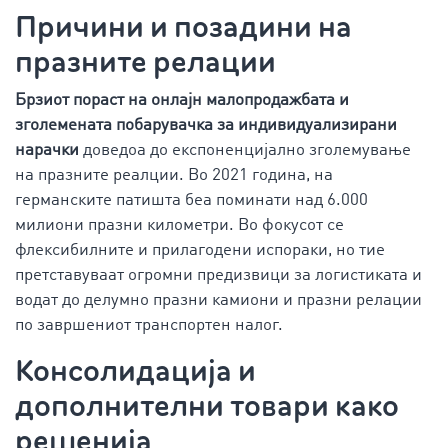
Причини и позадини на
празните релации
Брзиот пораст на онлајн малопродажбата и
зголемената побарувачка за индивидуализирани
нарачки
доведоа до експоненцијално зголемување
на празните реалции. Во 2021 година, на
германските патишта беа поминати над 6.000
милиони празни километри. Во фокусот се
флексибилните и прилагодени испораки, но тие
претставуваат огромни предизвици за логистиката и
водат до делумно празни камиони и празни релации
по завршениот транспортен налог.
Консолидација и
дополнителни товари како
решенија