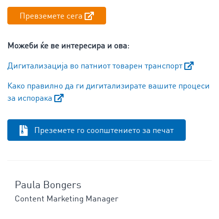
Превземете сега
Можеби ќе ве интересира и ова
:
Дигитализација во патниот товарен транспорт
Како правилно да ги дигитализирате вашите процеси
за испорака
Преземете го соопштението за печат
Paula Bongers
Content Marketing Manager