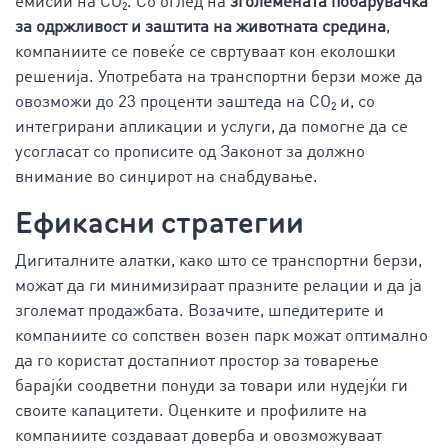
емисии на CO₂. Со оглед на
зголемената побарувачка
за одржливост и заштита на животната средина
,
компаниите се повеќе се свртуваат кон еколошки
решенија. Употребата на транспортни берзи може да
овозможи до 23 проценти заштеда на CO₂ и, со
интегрирани апликации и услуги, да помогне да се
усогласат со прописите од Законот за должно
внимание во синџирот на снабдување.
Ефикасни стратегии
Дигиталните алатки, како што се транспортни берзи,
можат да ги минимизираат празните релации и да ја
зголемат продажбата. Возачите, шпедитерите и
компаниите со сопствен возен парк можат оптимално
да го користат достапниот простор за товарење
барајќи соодветни понуди за товари или нудејќи ги
своите капацитети. Оценките и профилите на
компаниите создаваат доверба и овозможуваат