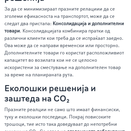
За да се минимизираат празните релациии да се
зголеми ефикасноста на транспортот, може да се
следат два пристапа:
Консолидација и дополнителни
товари
. Консолидацијата комбинира пратки од
различни клиенти кои треба да се испраќаат заедно.
Ова може да се направи временски или просторно.
Дополнителните товари го користат расположливиот
капацитет во возилата кои не се целосно
искористени за сместување на дополнителен товар
за време на планираната рута.
Еколошки решенија и
заштеда на CO₂
Празните реалции не само што имаат финансиски,
туку и еколошки последици. Покрај повисоките
трошоци, тие исто така доведуваат до непотребни