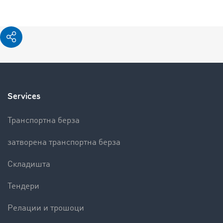
Services
Транспортна берза
затворена транспортна берза
Складишта
Тендери
Релации и трошоци