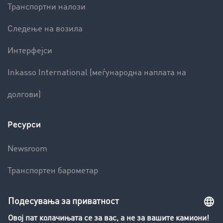
Транспортни налози
Следење на возила
Интерфејси
Inkasso International (меѓународна наплата на
долгови)
Ресурси
Newsroom
Транспортен барометар
Транспортен лексикон
Увид во транспортната берза