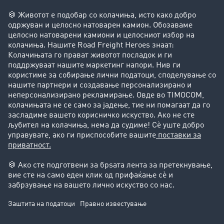
Забрани за возење на камиони
Фирма
Преку клиенти до нови клиенти
Успешни приказни
Поддршка
Поддршка
Правни прашања
Импресум
Општи услови на работење