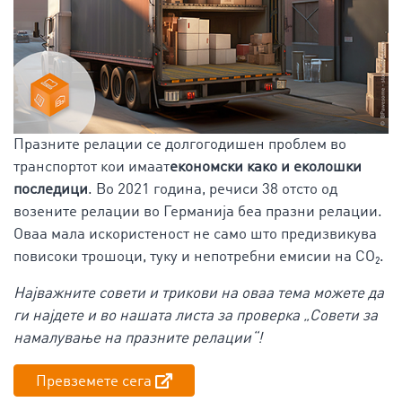
Празните релации се долгогодишен проблем во
транспортот кои имаат
економски како и еколошки
последици
. Во 2021 година, речиси 38 отсто од
возените релации во Германија беа празни релации.
Оваа мала искористеност не само што предизвикува
повисоки трошоци, туку и непотребни емисии на CO₂.
Најважните совети и трикови на оваа тема можете да
ги најдете и во нашата листа за проверка „Совети за
намалување на празните релации“!
Превземете сега