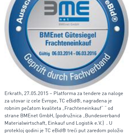
Erkrath, 27.05.2015 – Platforma za tendere za naloge
za utovar iz cele Evrope,
TC eBid®
, nagrađena je
robnim pečatom kvaliteta „Frachteneinkauf“ “ od
strane BMEnet GmbH, (podružnica „Bundesverband
Materialwirtschaft, Einkauf und Logistik e.V.) . U
protekloj godini je
TC eBid®
treći put zaredom položio