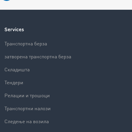
Services
Транспортна берза
затворена транспортна берза
Складишта
Тендери
Релации и трошоци
Транспортни налози
Следење на возила