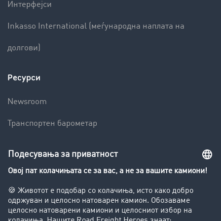
Интерфејси
Inkasso International (меѓународна наплата на
долгови)
Ресурси
Newsroom
Транспортен барометар
Транспортен лексикон
Увид во транспортната берза
Забрани за возење на камиони
Фирма