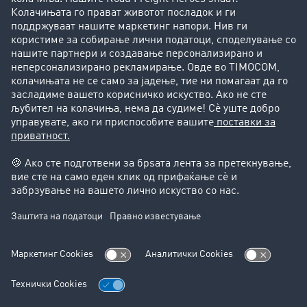
Преку клиенти до нови клиенти
Успешни приказни
Поддршка
Поддршка
Правни прашања
Импресум
Општи услови на работење
Заштита на податоците
Поставки за колачиња