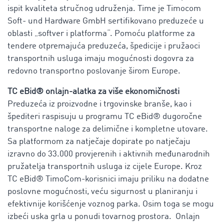
ispit kvaliteta stručnog udruženja. Time je Timocom
Soft- und Hardware GmbH sertifikovano preduzeće u
oblasti „softver i platforma“. Pomoću platforme za
tendere otpremajuća preduzeća, špedicije i pružaoci
transportnih usluga imaju mogućnosti dogovra za
redovno transportno poslovanje širom Europe.
TC eBid®
onlajn-alatka za više ekonomičnosti
Preduzeća iz proizvodne i trgovinske branše, kao i
špediteri raspisuju u programu
TC eBid®
dugoročne
transportne naloge za delimične i kompletne utovare.
Sa platformom za natječaje dopirate po natječaju
izravno do 33.000 provjerenih i aktivnih međunarodnih
pružatelja transportnih usluga iz cijele Europe. Kroz
TC eBid®
TimoCom-korisnici imaju priliku na dodatne
poslovne mogućnosti, veću sigurnost u planiranju i
efektivnije korišćenje voznog parka. Osim toga se mogu
izbeći uska grla u ponudi tovarnog prostora. Onlajn