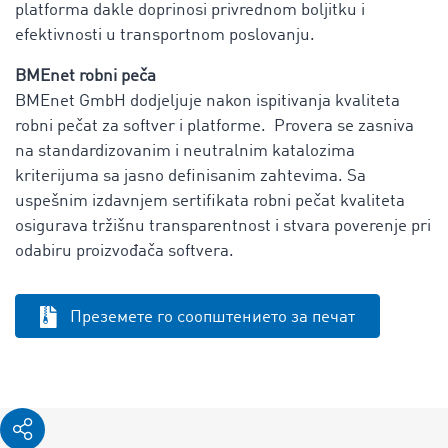
platforma dakle doprinosi privrednom boljitku i
efektivnosti u transportnom poslovanju.
BMEnet robni peča
BMEnet GmbH dodjeljuje nakon ispitivanja kvaliteta
robni pečat za softver i platforme. Provera se zasniva
na standardizovanim i neutralnim katalozima
kriterijuma sa jasno definisanim zahtevima. Sa
uspešnim izdavnjem sertifikata robni pečat kvaliteta
osigurava tržišnu transparentnost i stvara poverenje pri
odabiru proizvođača softvera.
Преземете го соопштението за печат