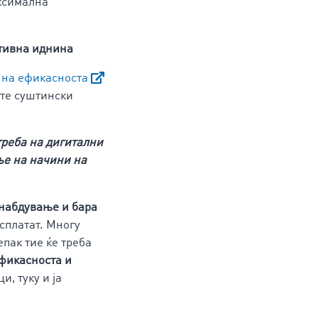
аксимална
тивна иднина
е на ефикасноста
ите суштински
треба на дигитални
ње на начини на
снабдување и бара
исплатат. Многу
епак тие ќе треба
фикасноста и
, туку и ја