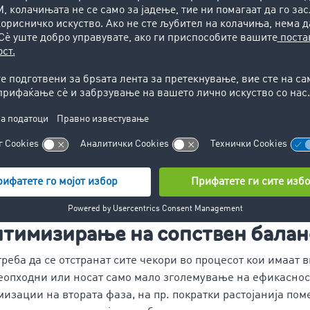
ојузната служба за економија и контрола на извозот (БАФ
њето на соодветната финансиска година, во спротивно п
ова исто така ќе треба да се вршат проверки. За транспор
лото и дестинацијата на товарот. Вредни се прецизни пода
 пример потрошувачката на дизел на поединечни релаци
ресметка на стакленички гасови
т интернационален„
Global Logistics Emissions Council (GL
 на пресметка со нови стандарди и контролни механизми 
 овој метод е најчесто користен во светот и служи како о
ивните стакленички гасови. Ако не сакате оваа пресметка 
те да користите дигитални помошници како што е партне
птимизирање на сопствен балан
треба да се отстранат сите чекори во процесот кои имаат 
неопходни или носат само мало зголемување на ефикаснос
изации на втората фаза, на пр. пократки растојанија пом