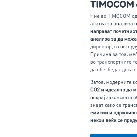
TIMOCOM е 
Ние во TIMOCOM од
алатка за анализа 
направат почетниот
анализа за да можа
директор, го потвр
Причина за тоа, ме
во транспортните т
да обезбедат доказ 
Затоа, модерните к
CO2 и идеално да 
покрај законската 
знаат како се тран
емисии и одржливо
некои веќе се пред