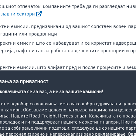
ошкиот отпечаток, компаниите треба да ги разгледаат ни
главни сектори
тни емисии, предизвикани од вашиот сопствен возен пар
агацини или продавници
ектни емисии што се набавуваат и се користат надворешн
ргија, нафта и гас за работа на деловните простории и п
ектни емисии, што влијаат пред и после процесите и зем
ината до купувачот, на пример, купените суровини, енерги
 трошоци и трошоците за отстранување, изнајмената инфр
лужбени патувања, транспорт, отстранување или трошоци
оди и инвестиции во партнери или фирми-ќерки.
собирање податоци од транспорт
ари 2023 година, компаниите со 3.000 или повеќе вработен
оци за реалната потрошувачка за нивниот биланс на CO2