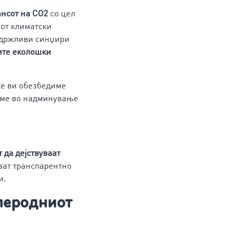
ансот на CO2
со цел
иот климатски
 одржливи синџири
ите еколошки
ќе ви обезбедиме
жиме во надминување
 да дејствуваат
ваат транспарентно
и.
глеродниот