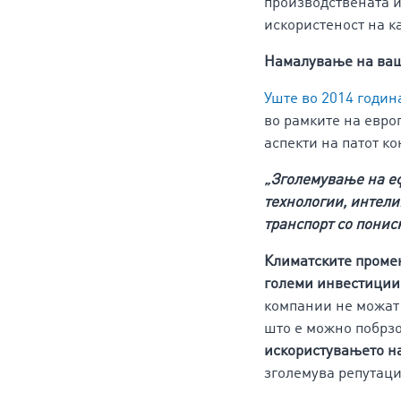
производствената и
искористеност на к
Намалување на ваш
Уште во 2014 годин
во рамките на евро
аспекти на патот к
„Зголемување на еф
технологии, интел
транспорт со понис
Климатските промен
големи инвестиции
компании не можат 
што е можно побрзо
искористувањето н
зголемува репутаци