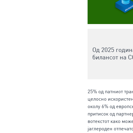
Од 2025 годин
билансот на C
25% од патниот тра
целосно искористен
околу 6% од европс
притисок од партне
вотекстот како мож
јаглероден отпечат