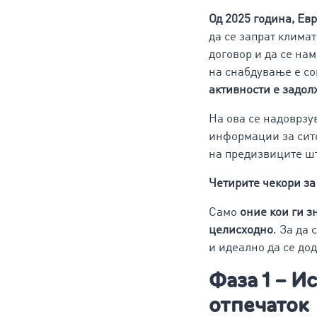
Од 2025 година, Ев
да се запрат клима
договор и да се на
на снабдување е со
активности е задо
На ова се надоврзу
информации за сите
на предизвиците шт
Четирите чекори з
Само
оние кои ги з
целисходно
. За да
и идеално да се до
Фаза 1 – И
отпечаток