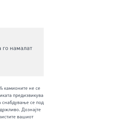
а го намалат
2% камионите не се
тиката предизвикува
а снабдување се под
одржливо. Дознајте
ористите вашиот