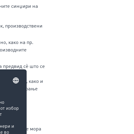
вните синџири на
к, производствени
о, како на пр.
роизводните
а предвид сè што се
јата,
аструктура, како и
 за рециклирање
ите
и мора да
. Податоците мора