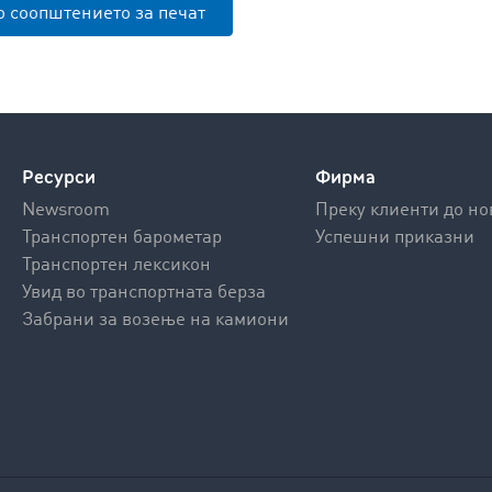
о соопштението за печат
Ресурси
Фирма
Newsroom
Преку клиенти до но
Транспортен барометар
Успешни приказни
Транспортен лексикон
Увид во транспортната берза
Забрани за возење на камиони