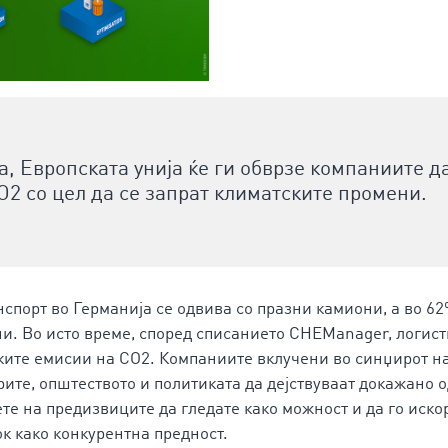
а, Европската унија ќе ги обврзе компаниите д
O2 со цел да се запрат климатските промени.
нспорт во Германија се одвива со празни камиони, а во 6
и. Во исто време, според списанието CHEManager, логис
ките емисии на CO2. Компаниите вклучени во синџирот н
рите, општеството и политиката да дејствуваат докажано 
ете на предизвиците да гледате како можност и да го иск
ок како конкурентна предност.