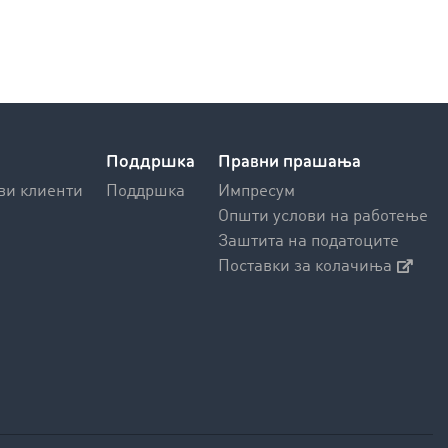
Поддршка
Правни прашања
ви клиенти
Поддршка
Импресум
Општи услови на работење
Заштита на податоците
Поставки за колачиња