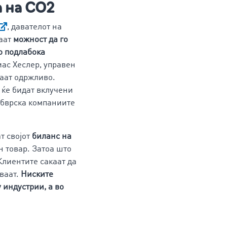
а на CO2
, давателот на
маат
можност да го
о подлабока
биас Хеслер, управен
ваат одржливо.
 ќе бидат вклучени
обврска компаниите
т својот
биланс на
н товар. Затоа што
Клиентите сакаат да
уваат.
Ниските
 индустрии, а во