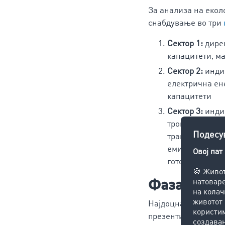
За анализа на екол
снабдување во три
Сектор 1:
дирек
капацитети, м
Сектор 2:
индир
електрична ене
капацитети
Сектор 3:
индир
троши од суров
транспортните
емисиите од с
готови произв
Фаза 2 – 
Најдоцна од 1 јану
презентираат подат