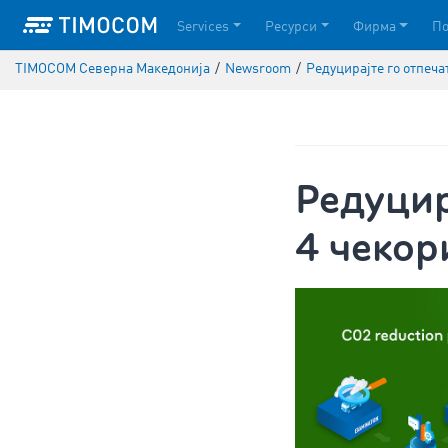
Services
Ресурси
Фирма
П
TIMOCOM Северна Македонија
/
Newsroom
/
Редуцирајте го отпеча
Редуцир
4 чекор