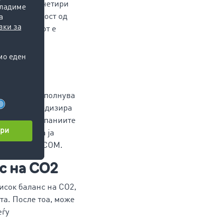
А) најдоцна четири
остои опасност од
ти, минимумот е
тоци за
и.
EC)
“ги дополнува
и ја стандардизира
снова за компаниите
мануелно да ја
рот на TIMOCOM.
с на CO2
висок баланс на CO2,
та. После тоа, може
еѓу