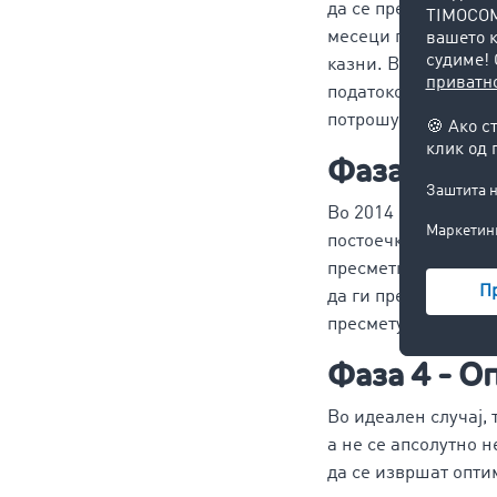
да се пренесат до с
месеци по завршува
казни. Во врска со 
податокот за потек
потрошувачката, на
Фаза 3 - П
Во 2014 основанио
постоечките методи
пресметката. Денес,
да ги пресметаат н
пресметувате, може
Фаза 4 - О
Во идеален случај, 
а не се апсолутно 
да се извршат оптим