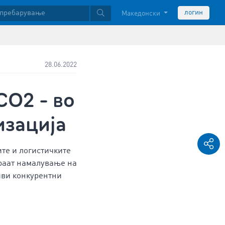
логин
Македонски
28.06.2022
CO2 - во
изација
ите и логистичките
раат намалување на
иви конкурентни