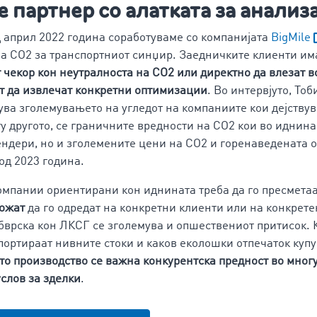
партнер со алатката за анализ
 април 2022 година соработуваме со компанијата
BigMile
на CO2 за транспортниот синџир. Заедничките клиенти и
 чекор кон неутралноста на CO2 или директно да влезат в
т да извлечат конкретни оптимизации
. Во интервјуто, То
дува зголемувањето на угледот на компаниите кои дејству
ѓу другото, се граничните вредности на CO2 кои во иднина
ендери, но и зголемените цени на CO2 и горенаведената 
од 2023 година.
омпании ориентирани кон иднината треба да го пресметаа
можат
да го одредат на конкретни клиенти или на конкрете
обврска кон ЛКСГ се зголемува и опшествениот притисок. 
спортираат нивните стоки и каков еколошки отпечаток куп
то производство се
важна конкурентска предност во многу
услов за зделки
.