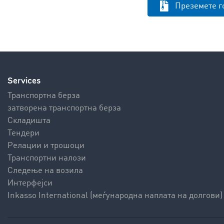
Преземете г
Services
Транспортна берза
затворена транспортна берза
Складишта
Тендери
Релации и трошоци
Транспортни налози
Следење на возила
Интерфејси
Inkasso International (меѓународна наплата на долгови)