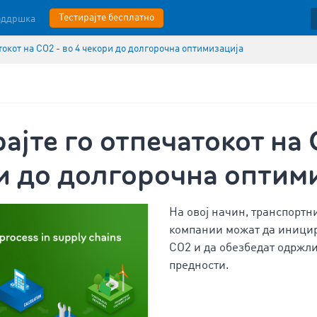
Тестирајте бесплатно
оддршка
токот на CO2 - во 4 чекори до долгорочна оптимизација
ајте го отпечатокот на 
и до долгорочна оптим
На овој начин, транспортн
компании можат да иници
CO2 и да обезбедат одржл
предности.