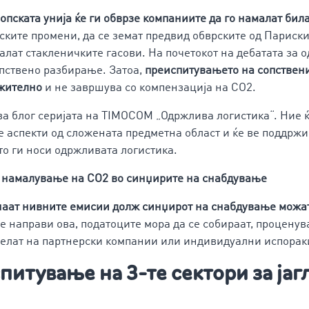
ропската унија ќе ги обврзе компаниите да го намалат бил
тските промени, да се земат предвид обврските од Париск
малат стакленичките гасови. На почетокот на дебатата за
пствено разбирање. Затоа,
преиспитувањето на сопствен
лжително
и не завршува со компензација на CO2.
ва блог серијата на TIMOCOM „Одржлива логистика“. Ние 
 аспекти од сложената предметна област и ќе ве поддр
о ги носи одржливата логистика.
а намалување на CO2 во синџирите на снабдување
наат нивните емисии долж синџирот на снабдување можат
 се направи ова, податоците мора да се собираат, процену
делат на партнерски компании или индивидуални испорак
спитување на 3-те сектори за ја