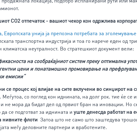
 продажната локација, подобро испланирани рути или м
амионот.
иот CO2 отпечаток - вашиот чекор кон одржлива корпора
а, Европската унија ја препозна потребата за зголемувањ
пската транспортна индустрија и тоа го нарече еден од тр
он климатска неутралност. Во стратешкиот документ вели:
икасноста на сообраќајниот систем преку оптимална упо
игентни цени и понатамошно промовирање на префрлува
ки емисии“
и се процес кој влијае на сите вклучени во синџирот на 
. Меѓутоа, со поглед кон иднината, на долг рок. тие ќе се 
и не мора да бидат дел од првиот бран на иновации. Но с
 да се подготват за иднината и
уште денесда работат на
е
а нивните флоти
Затоа што не само што заштедува трошоци
јата меѓу деловните партнери и вработените.