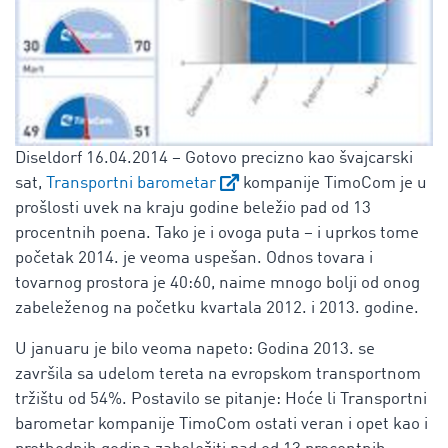
Diseldorf 16.04.2014 – Gotovo precizno kao švajcarski
sat,
Transportni barometar
kompanije TimoCom je u
prošlosti uvek na kraju godine beležio pad od 13
procentnih poena. Tako je i ovoga puta – i uprkos tome
početak 2014. je veoma uspešan. Odnos tovara i
tovarnog prostora je 40:60, naime mnogo bolji od onog
zabeleženog na početku kvartala 2012. i 2013. godine.
U januaru je bilo veoma napeto: Godina 2013. se
završila sa udelom tereta na evropskom transportnom
tržištu od 54%. Postavilo se pitanje: Hoće li Transportni
barometar kompanije TimoCom ostati veran i opet kao i