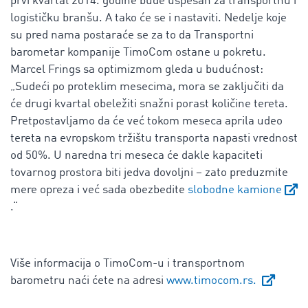
prvi kvartal 2014. godine bude uspešan za transportnu i
logističku branšu. A tako će se i nastaviti. Nedelje koje
su pred nama postaraće se za to da Transportni
barometar kompanije TimoCom ostane u pokretu.
Marcel Frings sa optimizmom gleda u budućnost:
„Sudeći po proteklim mesecima, mora se zaključiti da
će drugi kvartal obeležiti snažni porast količine tereta.
Pretpostavljamo da će već tokom meseca aprila udeo
tereta na evropskom tržištu transporta napasti vrednost
od 50%. U naredna tri meseca će dakle kapaciteti
tovarnog prostora biti jedva dovoljni – zato preduzmite
mere opreza i već sada obezbedite
slobodne kamione
.“
Više informacija o TimoCom-u i transportnom
barometru naći ćete na adresi
www.timocom.rs.