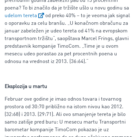
prethodnih godina zabeležiti pad od 13 procentnih
poena? To bi značilo da je tržište ušlo u novu godinu sa
udelom tereta
od preko 40% – to je veoma jak signal
o oporavku za celu branšu. „U konačnom obračunu za
januar zabeležen je udeo tereta od 41% na evropskom
transportnom tržištu“, saopštava Marcel Frings, glavni
predstavnik kompanije TimoCom. „Time je u ovom
mesecu udeo porastao za pet procentnih poena u
odnosu na vrednost iz 2013. (36:64).“
Eksplozija u martu
Februar ove godine je imao odnos tovara i tovarnog
prostora od 30:70 približno na istom nivou kao 2012.
(32:68) i 2013. (29:71). Ali ovo smanjenje tereta je bilo
samo zatišje pred buru: U mesecu martu Transportni
barometar kompanije TimoCom pokazao je uz