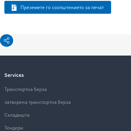
Преземете го соопштението за печат
Services
Транспортна берза
затворена транспортна берза
Складишта
Тендери