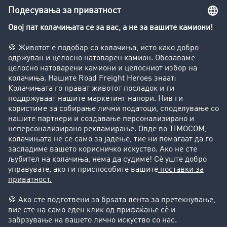
Транспортен лексикон
Увид во транспортната берза
Забрани за возење на камиони
Фирма
Преку клиенти до нови клиенти
Успешни приказни
Поддршка
Поддршка
Правни прашања
Импресум