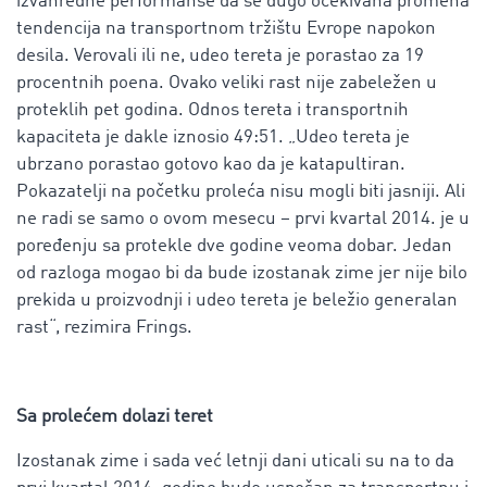
izvanredne performanse da se dugo očekivana promena
tendencija na transportnom tržištu Evrope napokon
desila. Verovali ili ne, udeo tereta je porastao za 19
procentnih poena. Ovako veliki rast nije zabeležen u
proteklih pet godina. Odnos tereta i transportnih
kapaciteta je dakle iznosio 49:51. „Udeo tereta je
ubrzano porastao gotovo kao da je katapultiran.
Pokazatelji na početku proleća nisu mogli biti jasniji. Ali
ne radi se samo o ovom mesecu – prvi kvartal 2014. je u
poređenju sa protekle dve godine veoma dobar. Jedan
od razloga mogao bi da bude izostanak zime jer nije bilo
prekida u proizvodnji i udeo tereta je beležio generalan
rast“, rezimira Frings.
Sa prolećem dolazi teret
Izostanak zime i sada već letnji dani uticali su na to da