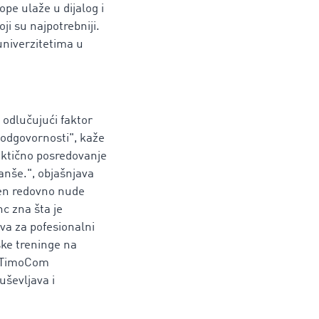
pe ulaže u dijalog i
ji su najpotrebniji.
univerzitetima u
 odlučujući faktor
 odgovornosti", kaže
aktično posredovanje
anše.", objašnjava
den redovno nude
c zna šta je
va za pofesionalni
ske treninge na
za TimoCom
uševljava i