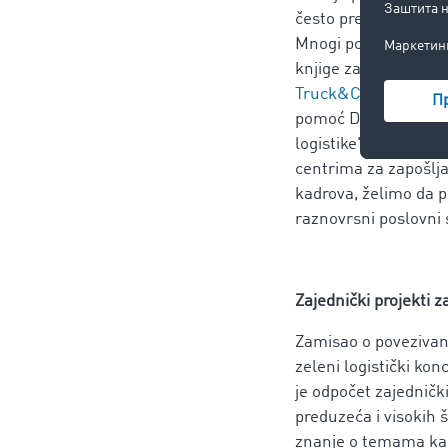
često prednost prili
Mnogi poslovdavci tr
knjige za učenje špe
®
Truck&Cargo
. 
pomoć Deutschen Spe
logistike" se obrać
centrima za zapošlj
kadrova, želimo da p
raznovrsni poslovni 
Zajednički projekti 
Zamisao o povezivanju
zeleni logistički kon
je odpočet zajedničk
preduzeća i visokih
znanje o temama kao