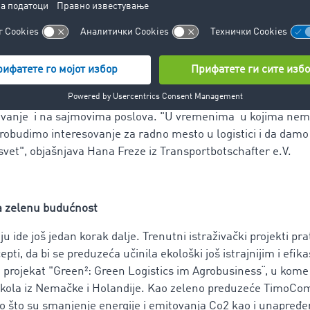
kom potrage za poslom", naglašava Dirk Hardi, profesor struč
aže već preko oglasa ili Ministarstva rada osoblje sa predz
diterskog posla uzimaju u obzir model berze tovara i tovarn
Da se treba još ranije angažovati, demonstrira i Transportbots
ditions- und Logistikverbandes e.V. (DSLV) i TimoCom-a. In
a budućim profesionalnim logističarima na završnim godinama
avanje i na sajmovima poslova. "U vremenima u kojima nem
robudimo interesovanje za radno mesto u logistici i da damo 
svet", objašnjava Hana Freze iz Transportbotschafter e.V.
za zelenu budućnost
 ide još jedan korak dalje. Trenutni istraživački projekti prat
cepti, da bi se preduzeća učinila ekološki još istrajnijim i efi
i projekat "Green²: Green Logistics im Agrobusiness“, u kome
 škola iz Nemačke i Holandije. Kao zeleno preduzeće TimoCo
 što su smanjenje energije i emitovanja Co2 kao i unapređen