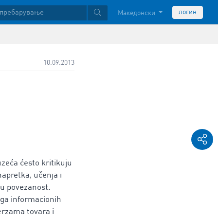
логин
Македонски
10.09.2013
uzeća ćesto kritikuju
apretka, učenja i
ču povezanost.
ga informacionih
erzama tovara i