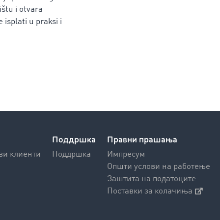
ištu i otvara
isplati u praksi i
Поддршка
Правни прашања
ви клиенти
Поддршка
Импресум
Општи услови на работење
Заштита на податоците
Поставки за колачиња