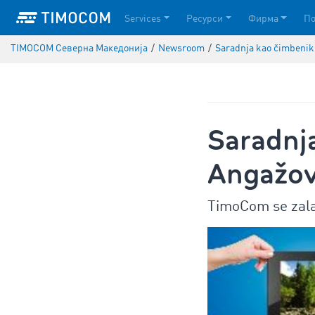
Services
Ресурси
Фирма
П
TIMOCOM Северна Македонија
/
Newsroom
/
Saradnja kao čimbenik i
Saradnja
Angažova
TimoCom se zalaž