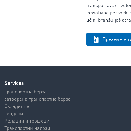
transporta. Jer zelen
inovativne perspektiv
učini branšu još atr
Преземете г
Services
Транспортна берза
затворена транспортна берза
Складишта
Тендери
Релации и трошоци
Транспортни налози