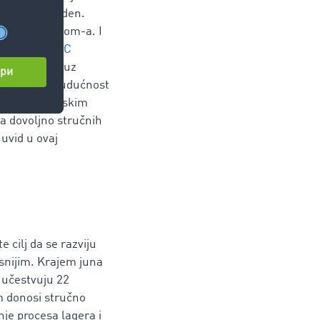
ne škole Hilden.
nanjem TimoCom-a. I
og prostora
TC
chafter e.V. uz
icijativa "Budućnost
, informacijskim
a dovoljno stručnih
uvid u ovaj
e cilj da se razviju
kasnijim. Krajem juna
 učestvuju 22
m donosi stručno
je procesa lagera i