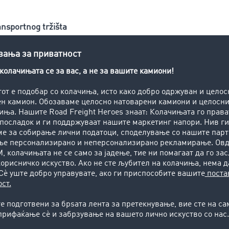
ansportnog tržišta
 tovara i tovarnog prostora
kao i onlajn
platformu za tra
sportno poslovanje širom Evrope. Saradnja sa školama i univ
 tako spada u portfolio. Kroz školovanje na jeziku pojedine d
dinama učenja i semestrima dobijaju uvid u praksu relevant
u drumskom saobraćaju dobara, predstavljena je upotreba k
teru. "U radnom životu većina će raditi sa alatkama TimoCo
vnicu", zna Tina Pandža, menadžerka za Srbiju u TimoCom-
i inženjeri mogu na taj način da nauče još više o povezanosti n
stike.
za posao u logističkoj branši
reduzeća izbor o poslu ili ulaz u isti treba da biti olakšan. 
šću ili sertifikate posle svakog usavršavanja, koje mogu da se 