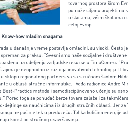
tovarnog prostora širom Evro
pomaže ciljano projektima ko
u školama, višim školama i 
celoj Evropi.
e Know-how mladim snagama
 rada u današnje vreme postavlja omladini, su visoki. Često je
iti spreman za praksu. "Svesni smo naše socijalne i društvene
zapoaslena na odeljenju za ljudske resurse u TimoCom-u. "Pr
ajima je neophodno iz razloga inovativnih tehnologija IT br
se u sklopu regionalnog partnerstva sa stručnom školom Hil
ante u oblasti stručne informatike. Vođa radionice Andre Min
je Best-Practice metoda i samodisciplinovano učenje su osno
." Pored toga se ponuđač berze tovara zalaže i za takmičar
pid-dejtinge sa naučnicima i iz drugih stručnih oblasti. Jer 
naga ne počinje tek u preduzeću. Tolika količina energije od
 imaju korist od stručnog usavršavanja.