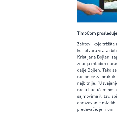
TimoCom prosleđuj
Zahtevi, koje tržište
koji otvara vrata: b
Kristijana Bojlen, 
znanja mladim narašt
dalje Bojlen. Tako 
radionice za praktik
najbitnije: "Usvajan
rad u budućem poslu
sajmovima ili tzv. s
obrazovanje mladih s
predavače, jer i oni