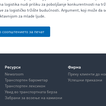
a logistika nudi priliku za poboljšanje konkurentnosti na trž
e za logističko tržište budućnosti. Argument, koji može da se 
aktavnijom za mlade ljude.
о соопштението за печат
Ресурси
Фирма
Newsroom
Преку клиенти до но
Транспортен барометар
Успешни приказни
Транспортен лексикон
Увид во транспортната берза
Забрани за возење на камиони