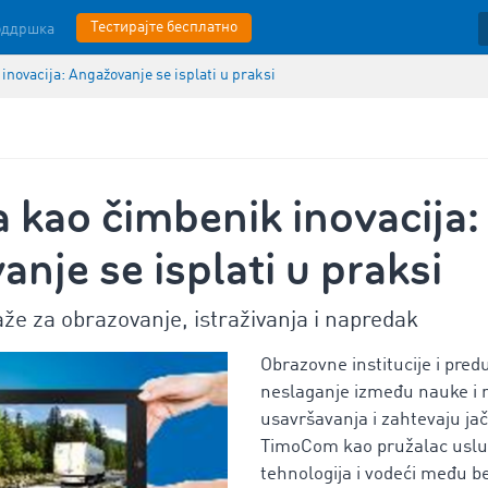
Тестирајте бесплатно
оддршка
novacija: Angažovanje se isplati u praksi
 kao čimbenik inovacija:
nje se isplati u praksi
e za obrazovanje, istraživanja i napredak
Obrazovne institucije i pred
neslaganje između nauke i n
usavršavanja i zahtevaju ja
TimoCom kao pružalac uslu
tehnologija i vodeći među b