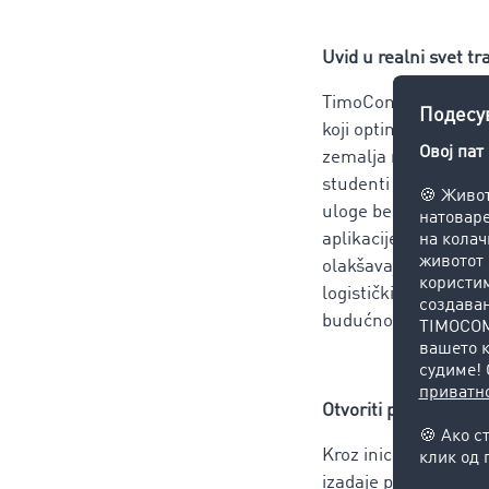
Uvid u realni svet tr
TimoCom nudi
berzu
koji optimiraju tran
zemalja naravno isto
studenti u višim go
uloge berze tovara 
aplikacije na kompju
olakšavaju svakodne
logistički tehničari 
budućnosti - IT i logi
Otvoriti perspektive 
Kroz inicijativu IT-p
izadaje potvrde o uče