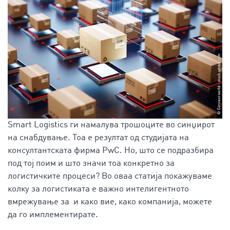
Smart Logistics ги намалува трошоците во синџирот
на снабдување. Тоа е резултат од студијата на
консултантската фирма PwC. Но, што се подразбира
под тој поим и што значи тоа конкретно за
логистичките процеси? Во оваа статија покажуваме
колку за логистиката е важно интелигентното
вмрежување за и како вие, како компанија, можете
да го имплементирате.