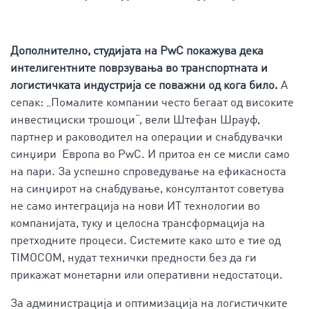
Дополнително, студијата на PwC покажува дека
интелигентните поврзувања во транспортната и
логистичката индустрија се поважни од кога било.
А
сепак: „Помалите компании често бегаат од високите
инвестициски трошоци“, вели Штефан Шрауф,
партнер и раководител на операции и снабдувачки
синџири Европа во PwC. И притоа ен се мисли само
на пари. За успешно спроведување на ефикасноста
на синџирот на снабдување, консултантот советува
не само интеграција на нови ИТ технологии во
компанијата, туку и целосна трансформација на
претходните процеси. Системите како што е тие од
TIMOCOM, нудат технички предности без да ги
прикажат монетарни или оперативни недостатоци.
За администрација и оптимизација на логистичките