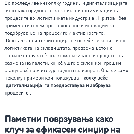
Во последниве неколлку години, и дигитализацијата
исто така придонесе за значајни оптимизации на
процесите во логистичката индустрија . Притоа беа
применети голем број технолошки иновации за
подобрување на процесите и активностите.
Вештачката интелигенција се повеќе се користи во
логистиката на складиштата, превземањето на
стоките станува сè поавтоматизирано и процесот на
размена на палети, кој сè уште е склон кон грешки ,
станува сè поочигледено дигитализиран. Ова се само
неколку примери кои покажуваат
колку веќе
дигитализација ги поедноставува и забрзува
процесите
.
Паметни поврзувања како
клуч за ефикасен синџир на