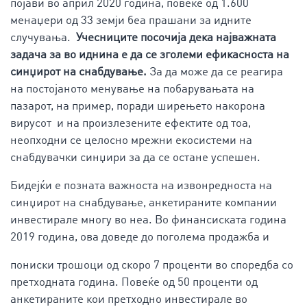
појави во април 2020 година, повеќе од 1.600
менаџери од 33 земји беа прашани за идните
случувања.
Учесниците посочија дека најважната
задача за во иднина е да се зголеми ефикасноста на
синџирот на снабдување.
За да може да се реагира
на постојаното менување на побарувањата на
пазарот, на пример, поради ширењето накорона
вирусот и на произлезените ефектите од тоа,
неопходни се целосно мрежни екосистеми на
снабдувачки синџири за да се остане успешен.
Бидејќи е позната важноста на извонредноста на
синџирот на снабдување, анкетираните компании
инвестирале многу во неа. Во финансиската година
2019 година, ова доведе до поголема продажба и
пониски трошоци од скоро 7 проценти во споредба со
претходната година. Повеќе од 50 проценти од
анкетираните кои претходно инвестирале во