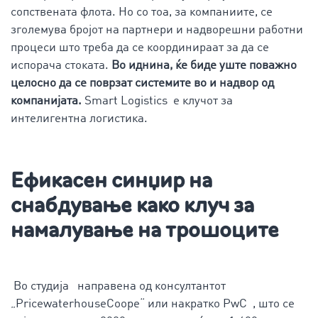
сопствената флота. Но со тоа, за компаниите, се
зголемува бројот на партнери и надворешни работни
процеси што треба да се координираат за да се
испорача стоката.
Во иднина, ќе биде уште поважно
целосно да се поврзат системите во и надвор од
компанијата.
Smart Logistics е клучот за
интелигентна логистика.
Ефикасен синџир на
снабдување како клуч за
намалување на трошоците
Во студија направена од консултантот
„PricewaterhouseCoope“ или накратко PwC , што се