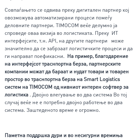
Совпаѓањето се одвива преку дигитален партнер кој
овозможува автоматизирани процеси помеѓу
деловните партнери. TIMOCOM веќе делумно ја
спроведе оваа визија во логистиката. Преку ИТ
интерфејсите, т.н. API, на другите партнери може
значително да се забрзаат логистичките процеси и да
ги направат поефикасни.
На пример, благодарение
на интерфејсот траснпортна берза, партнерските
компании можат да бараат и нудат товари и товарен
простор во траснпортна берза на Smart Logistics
систем на TIMOCOM од нивниот интерен софтвер за
логистика
. Двојно влегување во два система Во тој
случај веќе не е потребно двојно работење во два
система. Заштеденото време е огромно.
Паметна поддршка дури и во несигурни времиња