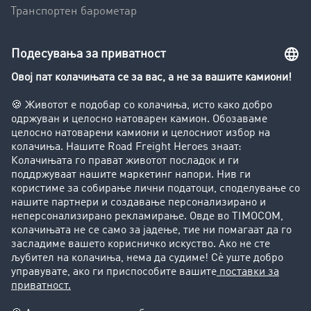
Транспортен барометар
Транспортен лексикон
Увид во транспортната берза
Забрани за возење на камиони
Фирма
Преку клиенти до нови клиенти
Успешни приказни
Поддршка
Поддршка
Правни прашања