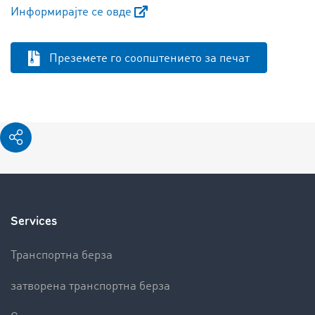
Информирајте се овде
Преземете го соопштението за печат
Services
Транспортна берза
затворена транспортна берза