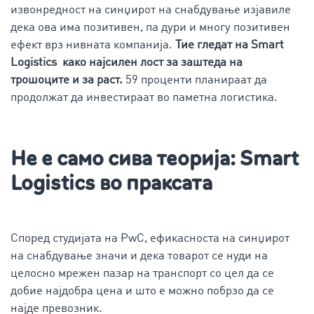
извонредност на синџирот на снабдување изјавиле
дека ова има позитивен, па дури и многу позитивен
ефект врз нивната компанија.
Тие гледат на Smart
Logistics како најсилен лост за заштеда на
трошоците и за раст.
59 проценти планираат да
продолжат да инвестираат во паметна логистика.
Не е само сива теорија: Smart
Logistics во праксата
Според студијата на PwC, ефикасноста на синџирот
на снабдување значи и дека товарот се нуди на
целосно мрежен пазар на транспорт со цел да се
добие најдобра цена и што е можно побрзо да се
најде превозник.