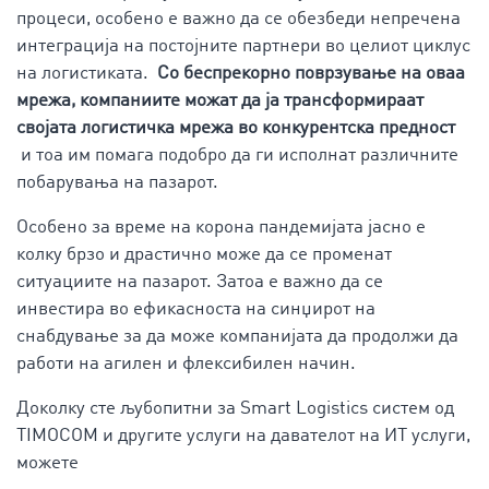
процеси, особено е важно да се обезбеди непречена
интеграција на постојните партнери во целиот циклус
на логистиката.
Со беспрекорно поврзување на оваа
мрежа, компаниите можат да ја трансформираат
својата логистичка
мрежа во конкурентска предност
и тоа им помага подобро да ги исполнат различните
побарувања на пазарот.
Особено за време на корона пандемијата јасно е
колку брзо и драстично може да се променат
ситуациите на пазарот. Затоа е важно да се
инвестира во ефикасноста на синџирот на
снабдување за да може компанијата да продолжи да
работи на агилен и флексибилен начин.
Доколку сте љубопитни за Smart Logistics систем од
TIMOCOM и другите услуги на давателот на ИТ услуги,
можете