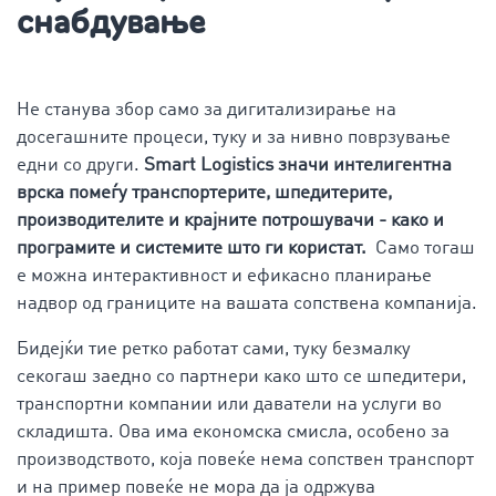
снабдување
Не станува збор само за дигитализирање на
досегашните процеси, туку и за нивно поврзување
едни со други.
Smart Logistics значи интелигентна
врска помеѓу транспортерите, шпедитерите,
производителите и крајните потрошувачи - како и
програмите и системите што ги користат.
Само тогаш
е можна интерактивност и ефикасно планирање
надвор од границите на вашата сопствена компанија.
Бидејќи тие ретко работат сами, туку безмалку
секогаш заедно со партнери како што се шпедитери,
транспортни компании или даватели на услуги во
складишта. Ова има економска смисла, особено за
производството, која повеќе нема сопствен транспорт
и на пример повеќе не мора да ја одржува