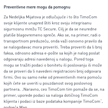
Preventivne mere mogu da pomognu
Za Nedeljka Mijatova je odlučujuće i to što TimoCom
svoje klijente unapred štiti kroz svoju integrisanu
sigurnosnu mrežu TC Secure. Cilj je da se neuredne
platiše blagovremeno spreče. Ako se, na primer, radi o
transportnom preduzeću, onda važi osnovno pravilo da
se nalogodavac mora proveriti. Treba proveriti da li broj
faksa, odnosno adresa e-pošte sa kojih je nalog poslat
odgovaraju adresi navedenoj u nalogu. Pored toga
mogu se tražiti podaci o bonitetu ili poslovanju ili može
da se proveri da li navedeni registracioni broj odgovara
firmi. Ovo su samo neke od preventivnih mera pomoću
kojih ćete se uveriti u pouzdanost svog poslovnog
partnera. „Naravno, ceo TimoCom tim pomaže da se, na
primer, uporede podaci sa naloga dotičnog TimoCom
klijenta i podaci iz baze podataka kompanije TimoCom“,
podseća Man.