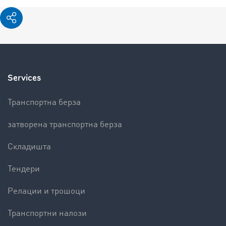
Services
Транспортна берза
затворена транспортна берза
Складишта
Тендери
Релации и трошоци
Транспортни налози