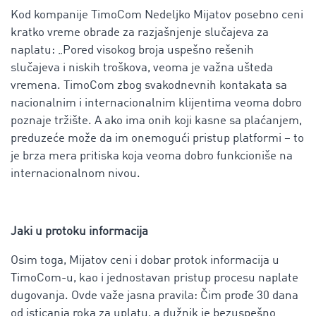
Kod kompanije TimoCom Nedeljko Mijatov posebno ceni
kratko vreme obrade za razjašnjenje slučajeva za
naplatu: „Pored visokog broja uspešno rešenih
slučajeva i niskih troškova, veoma je važna ušteda
vremena. TimoCom zbog svakodnevnih kontakata sa
nacionalnim i internacionalnim klijentima veoma dobro
poznaje tržište. A ako ima onih koji kasne sa plaćanjem,
preduzeće može da im onemogući pristup platformi – to
je brza mera pritiska koja veoma dobro funkcioniše na
internacionalnom nivou.
Jaki u protoku informacija
Osim toga, Mijatov ceni i dobar protok informacija u
TimoCom-u, kao i jednostavan pristup procesu naplate
dugovanja. Ovde važe jasna pravila: Čim prođe 30 dana
od isticanja roka za uplatu, a dužnik je bezuspešno