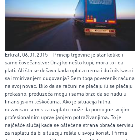
Erkrat, 06.01.2015 – Princip trgovine je star koliko i
samo čovečanstvo: Onaj ko nešto kupi, mora to i da
plati. Ali šta se dešava kada uplata nema i dužnik kasni
sa izmirivanjem dugovanja? Sem toga poverenik računa
na svoj novac. Bilo da se računi ne plaćaju ili se plaćaju
prekasno, preduzeća mogu i sama brzo da se nađu u
finansijskim teškoćama. Ako je situacija hitna,
nezavisan servis za naplatu može da pomogne svojim
profesionalnim upravljanjem potraživanjima. To je
najčešće slučaj kada se oštećena strana obraća servisu
za naplatu da bi situaciju rešila u svoju korist. I firma