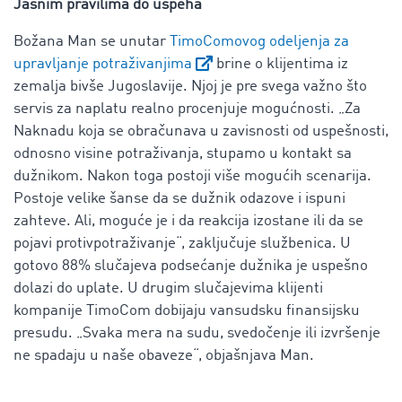
Jasnim pravilima do uspeha
Božana Man se unutar
TimoComovog odeljenja za
upravljanje potraživanjima
brine o klijentima iz
zemalja bivše Jugoslavije. Njoj je pre svega važno što
servis za naplatu realno procenjuje mogućnosti. „Za
Naknadu koja se obračunava u zavisnosti od uspešnosti,
odnosno visine potraživanja, stupamo u kontakt sa
dužnikom. Nakon toga postoji više mogućih scenarija.
Postoje velike šanse da se dužnik odazove i ispuni
zahteve. Ali, moguće je i da reakcija izostane ili da se
pojavi protivpotraživanje“, zaključuje službenica. U
gotovo 88% slučajeva podsećanje dužnika je uspešno
dolazi do uplate. U drugim slučajevima klijenti
kompanije TimoCom dobijaju vansudsku finansijsku
presudu. „Svaka mera na sudu, svedočenje ili izvršenje
ne spadaju u naše obaveze“, objašnjava Man.