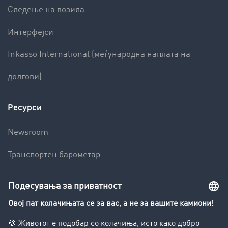
Следење на возила
Интерфејси
Inkasso International (меѓународна наплата на
долгови)
Ресурси
Newsroom
Транспортен барометар
Транспортен лексикон
Увид во транспортната берза
Забрани за возење на камиони