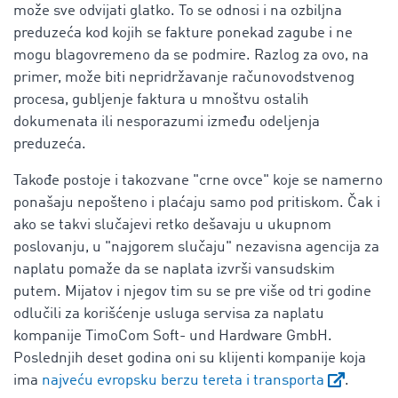
može sve odvijati glatko. To se odnosi i na ozbiljna
preduzeća kod kojih se fakture ponekad zagube i ne
mogu blagovremeno da se podmire. Razlog za ovo, na
primer, može biti nepridržavanje računovodstvenog
procesa, gubljenje faktura u mnoštvu ostalih
dokumenata ili nesporazumi između odeljenja
preduzeća.
Takođe postoje i takozvane "crne ovce" koje se namerno
ponašaju nepošteno i plaćaju samo pod pritiskom. Čak i
ako se takvi slučajevi retko dešavaju u ukupnom
poslovanju, u "najgorem slučaju" nezavisna agencija za
naplatu pomaže da se naplata izvrši vansudskim
putem. Mijatov i njegov tim su se pre više od tri godine
odlučili za korišćenje usluga servisa za naplatu
kompanije TimoCom Soft- und Hardware GmbH.
Poslednjih deset godina oni su klijenti kompanije koja
ima
najveću evropsku berzu tereta i transporta
.