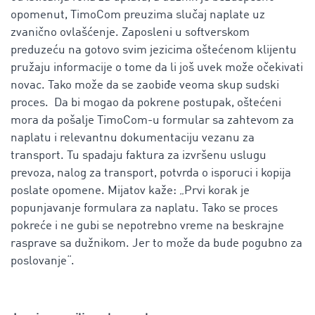
opomenut, TimoCom preuzima slučaj naplate uz
zvanično ovlašćenje. Zaposleni u softverskom
preduzeću na gotovo svim jezicima oštećenom klijentu
pružaju informacije o tome da li još uvek može očekivati
novac. Tako može da se zaobiđe veoma skup sudski
proces. Da bi mogao da pokrene postupak, oštećeni
mora da pošalje TimoCom-u formular sa zahtevom za
naplatu i relevantnu dokumentaciju vezanu za
transport. Tu spadaju faktura za izvršenu uslugu
prevoza, nalog za transport, potvrda o isporuci i kopija
poslate opomene. Mijatov kaže: „Prvi korak je
popunjavanje formulara za naplatu. Tako se proces
pokreće i ne gubi se nepotrebno vreme na beskrajne
rasprave sa dužnikom. Jer to može da bude pogubno za
poslovanje“.