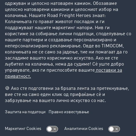
Фирма
Преку клиенти до нови клиенти
Успешни приказни
Поддршка
Поддршка
Правни прашања
Импресум
Општи услови на работење
Заштита на податоците