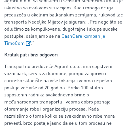
Agrorit d.o.o. sa sedištem u srpskim Melencima imala je
iskustva sa ovakvom situacijom. Kao i mnoga druga
preduzeća u okolnim balkanskim zemljama, rukovodilac
transporta Nedeljko Mijatov je siguran: „Pre nego što se
odlučimo za komplikovane, dugotrajne i skupe sudske
postupke, oslanjamo se na
CashCare kompanije
TimoCom
.“
Kratak put i brzi odgovori
Transportno preduzeće Agrorit d.o.o. ima sopstveni
vozni park, servis za kamione, pumpu za gorivo i
carinsko skladište na više lokacija i veoma uspešno
posluje već više od 20 godina. Preko 100 stalno
zaposlenih radnika svakodnevno brine o
međunarodnom transportu i veoma dobro poznaje
otpremanje robe i organizaciju procesa. Kada
razmislimo o tome koliko se svakodnevno robe mora
prevesti, brzo postaje jasno da se u tom procesu ne