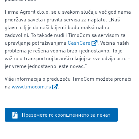
Firma Agrorit d.o.o. se u svakom slučaju već godinama
pridržava saveta i pravila servisa za naplatu. „Naš
glavni cilj je da naši klijenti budu maksimalno
zadovoljni. To takođe nudi i TimoCom sa servisom za
upravljanje potraživanjima
CashCare
. Većina naših
problema je rešena veoma brzo i jednostavno. To je
važno u transportnoj branši u kojoj se sve odvija brzo –
jer vreme jednostavno jeste novac.“
Više informacija o preduzeću TimoCom možete pronaći
na
www.timocom.rs
.
Преземете го соопштението за печат