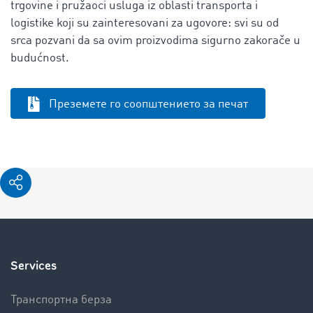
trgovine i pružaoci usluga iz oblasti transporta i
logistike koji su zainteresovani za ugovore: svi su od
srca pozvani da sa ovim proizvodima sigurno zakorače u
budućnost.
Преземете го соопштението за печат
Services
Транспортна берза