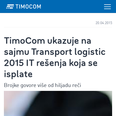
20.04.2015
TimoCom ukazuje na
sajmu Transport logistic
2015 IT rešenja koja se
isplate
Brojke govore više od hiljadu reči