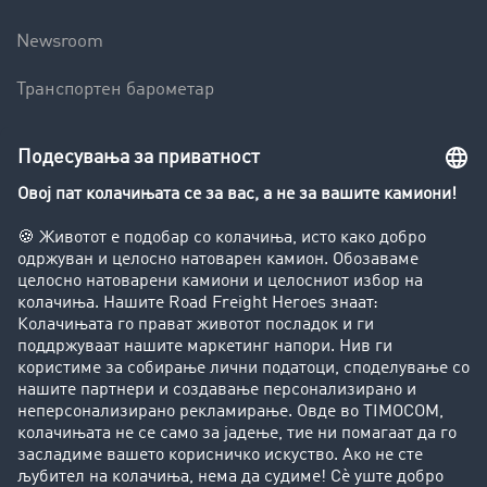
Newsroom
Транспортен барометар
Транспортен лексикон
Увид во транспортната берза
Забрани за возење на камиони
Фирма
Преку клиенти до нови клиенти
Успешни приказни
Поддршка