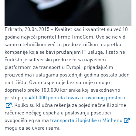
Erkrath, 20.04.2015 – Kvalitet kao i kvantitet su već 18
godina najveći prioritet firme TimoCom. Ovo se ne vidi
samo u tehničkom već i u preduzetničkom napretku
kompanije koja se bavi pružanjem IT usluga. I zato ne
čudi što je softversko preduzeće sa najvećom
platformom za transport u Evropi i pripadajućim
proizvodima i uslugama poslednjih godina postalo lider
na tržištu. Ovom uspehu je bez sumnje mnogo
doprinelo preko 100.000 korisnika koji svakodnevno
pristupaju
450.000 ponuda tovara i tovarnog prostora
. Koliko su ključna rešenja za pojedinačne ili zbirne
računice nečijeg uspeha u poslovanju posetioci
ovogodišnjeg sajma
transporta i logistike u Minhenu
mogu da se uvere i sami.