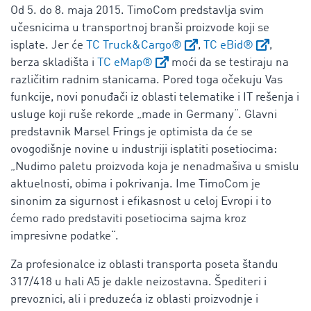
Od 5. do 8. maja 2015. TimoCom predstavlja svim
učesnicima u transportnoj branši proizvode koji se
isplate. Jer će
TC Truck&Cargo®
,
TC eBid®
,
berza skladišta i
TC eMap®
moći da se testiraju na
različitim radnim stanicama. Pored toga očekuju Vas
funkcije, novi ponuđači iz oblasti telematike i IT rešenja i
usluge koji ruše rekorde „made in Germany“. Glavni
predstavnik Marsel Frings je optimista da će se
ovogodišnje novine u industriji isplatiti posetiocima:
„Nudimo paletu proizvoda koja je nenadmašiva u smislu
aktuelnosti, obima i pokrivanja. Ime TimoCom je
sinonim za sigurnost i efikasnost u celoj Evropi i to
ćemo rado predstaviti posetiocima sajma kroz
impresivne podatke“.
Za profesionalce iz oblasti transporta poseta štandu
317/418 u hali A5 je dakle neizostavna. Špediteri i
prevoznici, ali i preduzeća iz oblasti proizvodnje i