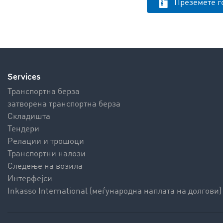
Преземете г
Services
Транспортна берза
затворена транспортна берза
Складишта
Тендери
Релации и трошоци
Транспортни налози
Следење на возила
Интерфејси
Inkasso International (меѓународна наплата на долгови)