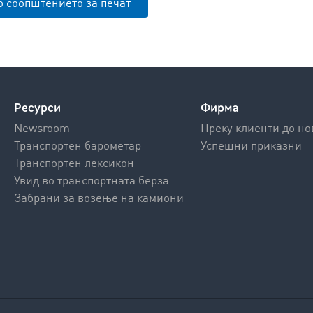
о соопштението за печат
Ресурси
Фирма
Newsroom
Преку клиенти до но
Транспортен барометар
Успешни приказни
Транспортен лексикон
Увид во транспортната берза
Забрани за возење на камиони