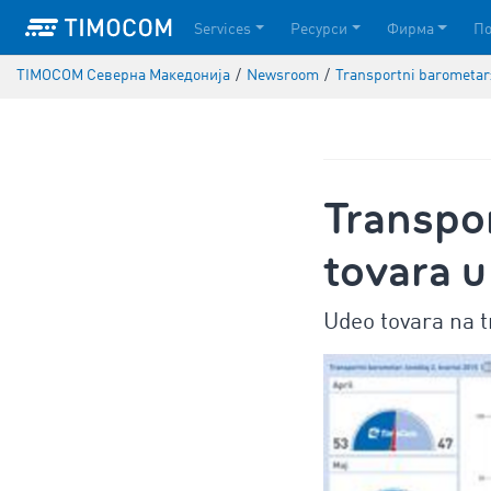
Services
Ресурси
Фирма
П
TIMOCOM Северна Македонија
/
Newsroom
/
Transportni barometar: 
Transpor
tovara u
Udeo tovara na t