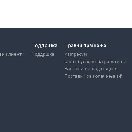
Поддршка
Правни прашања
ви клиенти
Поддршка
Импресум
Општи услови на работење
Заштита на податоците
Поставки за колачиња