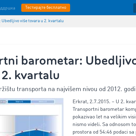
Тестирајте бесплатно
оддршка
Ubedljivo više tovara u 2. kvartalu
tni barometar: Ubedljivo
 2. kvartalu
ržištu transporta na najvišem nivou od 2012. god
Erkrat, 2.7.2015. – U 2. kva
Transportni barometar kom
pokazivao let na velikim vis
nismo videli. Sa odnosom to
prostora od 54:46 podaci sa