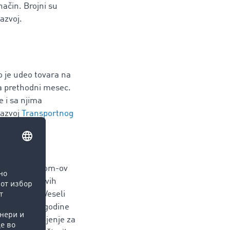
način. Brojni su
azvoj.
o je udeo tovara na
a prethodni mesec.
 i sa njima
razvoj
Transportnog
 59:41 TimoCom-ov
48:52). Čitavih
 prostora. Veseli
oga, ali ove godine
guće objašnjenje za