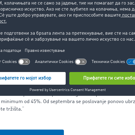
maju su se u Nemačkoj u kratkom vremenskom razmaku desila
ortu robe. Zbog toga su potrebni železnički kapaciteti izbače
a priteknu u pomoć. Kada je u pitanju transport unutar N
ar je danima pokazivao odnos tovara i tovarnog prostora od 
ist su imali pružaoci usluga u oblasti transporta iz cele Evrop
kapacitete.“
ponovo normalizovala. Kao i u protekle četiri godine, zaključ
en nivo. Na kraju je Transportni barometar pokazivao odnos 
ako najavio leto.
u Marcel Frings računa će se situacija odvijati bez većih izn
, avgust i septembar beležiti odnos kao i prošle godine. Na 
žištu transporta malo opasti. U avgustu će pad biti nešto du
a minimum od 45%. Od septembra se poslovanje ponovo ubrza
e tržišta.“