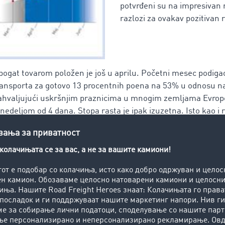
potvrđeni su na impresivan 
razlozi za ovakav pozitivan r
 bogat tovarom položen je još u aprilu. Početni mesec podiga
ransporta za gotovo 13 procentnih poena na 53% u odnosu n
zahvaljujući uskršnjim praznicima u mnogim zemljama Evrope
deljom od 4 dana. Stopa rasta je ipak izuzetna. Isto kao i 
em periodu.
stara za popunjene kapacitete
ćao udeo tovara. Sa odnosom tovara i tovarnog prostora od
r je beležio vrednost daleko iznad prošlogodišnje vrednosti (
 tovar pobrinulo se za dobro raspoloženje ponuđača tovarnog
aznika u celoj Evropi uvek garancija za (pre)pune knjige nal
ni predstavnik kompanije TimoCom, ima još jedno dodatno mo