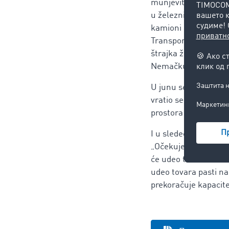
munjeviti rast: „U 
u železničkom transp
kamioni su morali d
Transportni baromet
štrajka železnice kor
Nemačku da popune 
U junu se situacija 
vratio se na ujednač
prostora od 50:50 i t
I u sledećem kvartal
„Očekujemo da će jul
će udeo tovara na tr
udeo tovara pasti n
prekoračuje kapacitet