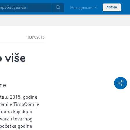
логин
Македонски
10.07.2015
 više
ine
rtalu 2015. godine
panije TimoCom je
inama koji dugo
vara i tovarnog
 početka godine