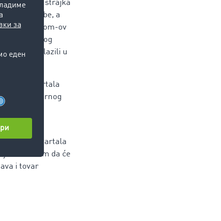
 dva velika štrajka
ni iz upotrebe, a
emačke, TimoCom-ov
85:15. Od ovog
e koji su dolazili u
ni mesec kvartala
tovara i tovarnog
enađenja.
početku 3. kvartala
blji – računam da će
va i tovar