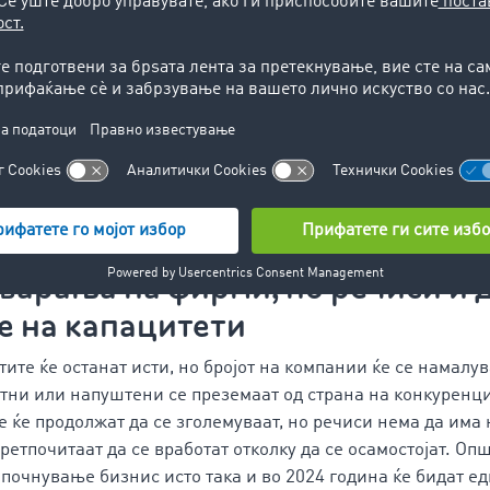
гу компании се обидуваат да го склучат секој договор што
ран однос на транспортните к
осот товаро со товарен простор во просек беше приближно
лансиран во споредба со претходните години. Ниту во 20
сите од крајот на корона пандемијата, кога многу транспо
ени. Превозниците кои во последниве години со силна п
олгорочни договори повторно ќе бидат повеќе зависни од 
 година на
транспортните берзи
и платформи.
варања на фирми, но речиси и 
е на капацитети
тите ќе останат исти, но бројот на компании ќе се намалу
тни или напуштени се преземаат од страна на конкуренциј
е ќе продолжат да се зголемуваат, но речиси нема да има
ретпочитаат да се вработат отколку да се осамостојат. Оп
апочнување бизнис исто така и во 2024 година ќе бидат е