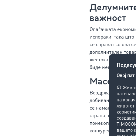
Делумните
важност
Опаѓачката економи
испораки, така што
се справат со ова с
дополнителен товар
жестока конкуренци
биде нешто попроф
Масовно ќе
Воздржаноста да се
добивање значителн
се намали во 2024 
страна, купувачите 
понекогаш не можат 
конкурентност ќе ги