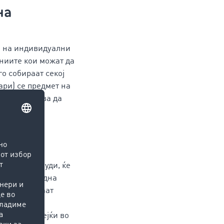
на
м на индивидуални
ниите кои можат да
го собираат секој
ари) се предмет на
ар се очекува да
и
 стравот од
а нема понуди, ќе
ендери. Од една
кои истекуваат
олемената
од ова, бидејќи во