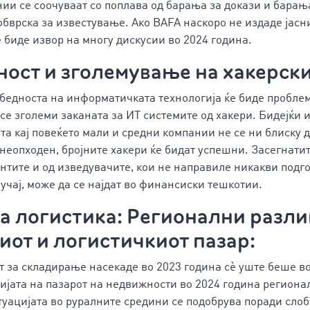
ии се соочуваат со поплава од барања за докази и барањ
обврска за известување. Ако BAFA наскоро не издаде јасни
е биде извор на многу дискусии во 2024 година.
ност и зголемување на хакерск
збедноста на информатичката технологија ќе биде пробле
 се зголеми заканата за ИТ системите од хакери. Бидејќи
та кај повеќето мали и средни компании не се ни блиску 
 неопходен, бројните хакери ќе бидат успешни. Засегнати
ентите и од изведувачите, кои не направиле никакви подг
лучај, може да се најдат во финансиски тешкотии.
 логистика: Регионални разли
иот и логистичкиот пазар:
т за складирање насекаде во 2023 година сè уште беше в
ијата на пазарот на недвижности во 2024 година региона
туацијата во руралните средини се подобрува поради сло