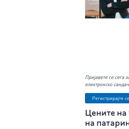
Пријавете се сега 
електронско сандач
Регистрирајте се
Цените на
на патари