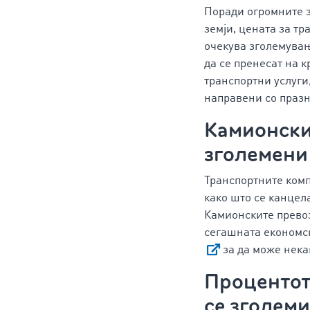
Поради огромните 
земји, цената за т
очекува зголемувањ
да се пренесат на к
транспортни услуги,
направени со празн
Камионски
зголемени
Транспортните ком
како што се канцел
Камионските превоз
сегашната економск
за да може нека
Процентот 
се зголеми