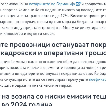
зголемувања на
патарините во Германија
и соодветнит
ранспорт со камиони ќе го надмине нивото од последните г
е на цените на транспортот и до 12%. Високите трошоци
рајниот потрошувач, некои од нив мора да бидат на товар
 како и индустријата и трговијата. Многу се дискутира ок
и километри и кој ќе ги сноси.
те превозници остануваат покр
 кадровски и оперативни трош
пании ќе можат само во ограничен обем да префрлат доп
арии, возилата и веќе зголемените трошоци за човечки ре
ници и шпедитерите остануваат пократки за овие. Ќе бид
а ситуација истите да се генерираат преку уште
поефикас
ко да се одржат и онака ниските маржи.
на возила со ниски емисии теш
 во 2024 година