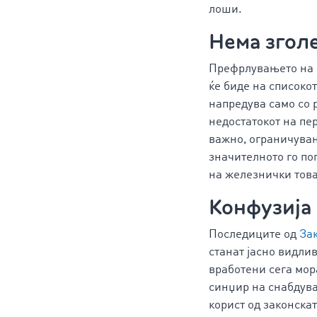
лоши.
Нема згол
Префрлувањето на 
ќе биде на списоко
напредува само со 
недостатокот на пе
важно, ограничувањ
значителното го по
на железнички това
Конфузија
Последиците од
За
станат јасно видлив
вработени сега мор
синџир на снабдува
корист од законска