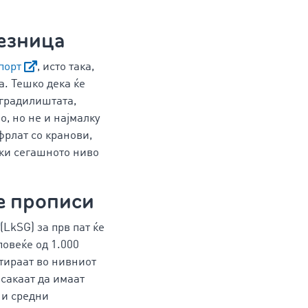
лезница
порт
, исто така,
а. Тешко дека ќе
 градилиштата,
, но не и најмалку
фрлат со кранови,
ржи сегашното ниво
е прописи
(LkSG) за прв пат ќе
повеќе од 1.000
нтираат во нивниот
сакаат да имаат
 и средни