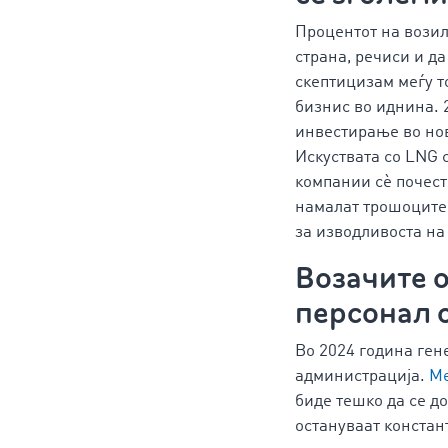
Процентот на возил
страна, речиси и да
скептицизам меѓу т
бизнис во иднина. 
инвестирање во нови
Искуствата со LNG 
компании сè почест
намалат трошоците
за изводливоста на
Возачите 
персонал 
Во 2024 година ген
администрација.
Ме
биде тешко да се д
остануваат констан