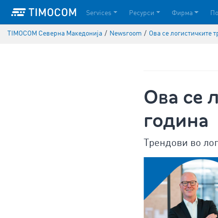
Services
Ресурси
Фирма
П
TIMOCOM Северна Македонија
/
Newsroom
/
Ова се логистичките т
Ова се 
година
Трендови во лог