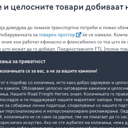
 и целосните товари добиваат 
ја доведува до помали транспортни потреби и помал обе
 побарувачката за
товарен простор
ќе се намали. Компа
е оние кои работат ефикасно и флексибилно со тоа што ќе 
 што можат да го добијат. Поедноставните FTL (полни тов
ја во однос на цената, додека транспортот со делумен тов
итабилен.
 се зголемува бројот на тендер
 објавуваат
тендери
во изминатата 2023 година, поради
о полоши услови од претходно или евентуално воопшто д
година. Индустријата ќе биде преплавена од бранови со т
мора редовно да објавуваат тендери, бидејќи договорите 
да се продолжат, а од друга страна, се надеваат дека зг
 намали цените. Понудувачите веројатно ќе имаат корист 