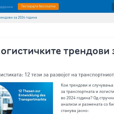
Тестирајте бесплатно
оддршка
рендови за 2024 година
логистичките трендови 
истиката: 12 тези за развојот на транспортнио
Кои трендови и случувања 
за транспортната и логист
во 2024 година? Од стручни
анализи и размената со би
станува јасно: