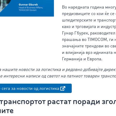
Во наредната година многу
предизвиците со кои ќе се
шпедитерските и транспор
како и трговијата и индустр
Гунар Гбурек, раководител
прашања во TIMOCOM, ги 
значајните трендови во св
и влијанија врз иднината 
Германија и Европа.
за нашите новости за логистика и редовно добивајте дире
е интересни написи од светот на патниот товарен транспо
 сега за новости од логистика
 транспортот растат поради зг
ните