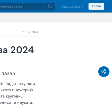
логин
Македонски
21.02.2024
за 2024
т пазар
ќе бидат актуелни
ичката индустрија
те кругови,
знисот и науката,