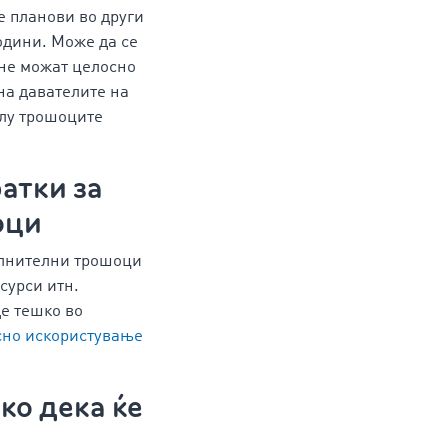
е планови во други
одини. Може да се
 не можат целосно
 на давателите на
олу трошоците
атки за
оци
олнителни трошоци
сурси итн.
е тешко во
но искористување
ко дека ќе