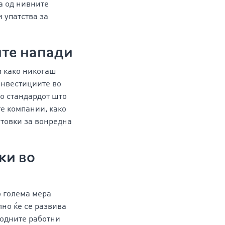
а од нивните
 упатства за
ите напади
м како никогаш
 инвестициите во
до стандардот што
те компании, како
отовки за вонредна
ки во
о голема мера
лно ќе се развива
бодните работни