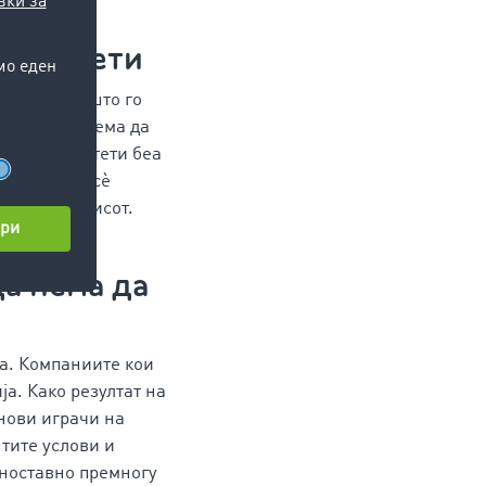
 можат.
апацитети
 60 до 40, што го
24 година нема да
ртни капацитети беа
обарувачка сè
ад хок бизнисот.
да нема да
ва. Компаниите кои
а. Како резултат на
 нови играчи на
штите услови и
дноставно премногу