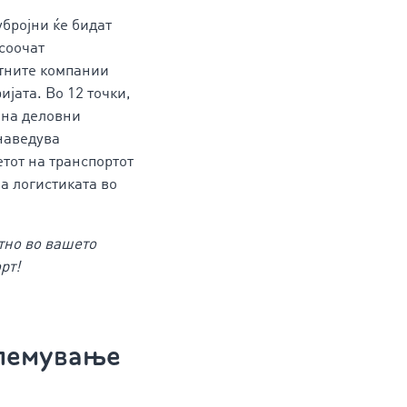
бројни ќе бидат
 соочат
тните компании
ијата. Во 12 точки,
 на деловни
наведува
етот на транспортот
на логистиката во
ктно во вашето
рт!
олемување