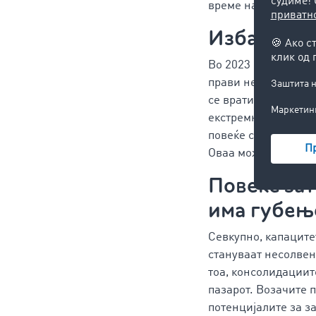
време на криза мно
Избаланси
Во 2023 година, одн
прави нешто поизба
се вратиме на одно
екстремно искорист
повеќе склучуваa д
Оваа може да биде
Повеќе зат
има губењ
Севкупно, капаците
стануваат несолвен
тоа, консолидациит
пазарот. Возачите п
потенцијалите за з