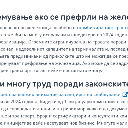
емување ако се префрли на же
превозот во железница, особено во
комбинираниот транс
т со желби на многу испраќачи и шпедитери во 2024 годин
реализација. Огромните ограничувања на трасата поради
рсонал, недоволниот капацитет на терминалите и, последно
ата предизвикани од приколките што не можат да се пре
пречуваат префрлање на железница. Ако може да се зад
рен транспорт, тогаш веќе е постигнато многу.
 и многу труд поради законскит
конот за должно внимание за синџирот на снабдување
и во 2024 година, бидејќи од 1-ви јануари компаниите со 
а да спроведат и анализи на ризик моракако и да докуме
ње и транспорт. Бројни сертификатори и консултанти кои 
та иницијатива веќе насетуваат нов бизнис. Многуте мали