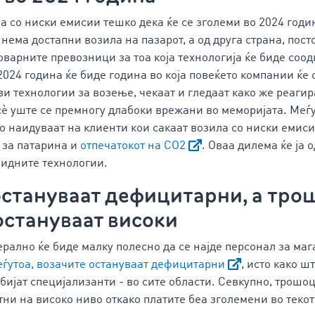
а со ниски емисии тешко дека ќе се зголеми во 2024 годин
 нема достапни возила на пазарот, а од друга страна, пост
оварните превозници за тоа која технологија ќе биде соо
2024 година ќе биде година во која повеќето компании ќе 
 технологии за возење, чекаат и гледаат како же реагира
сè уште се премногу длабоки врежани во меморијата. Меѓу
о наидуваат на клиенти кои сакаат возила со ниски емиси
 за патарина и
отпечатокот на CO2
. Оваа дилема ќе ја 
 идните технологии.
остануваат дефицитарни, а тро
остануваат високи
ерално ќе биде малку полесно да се најде персонал за ма
ѓутоа, возачите остануваат дефицитарни
, исто како ш
обијат специјализанти - во сите области. Севкупно, трошо
тни на високо ниво откако платите беа зголемени во текот