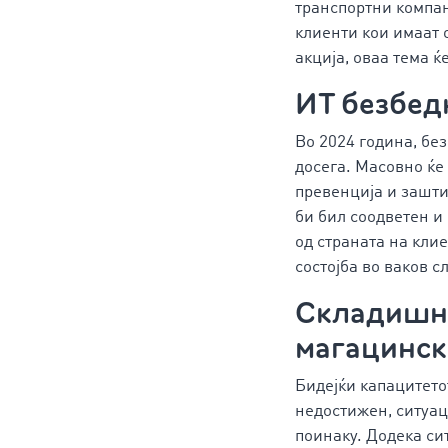
транспортни компан
клиенти кои имаат 
акција, оваа тема ќ
ИТ безбед
Во 2024 година, бе
досега. Масовно ќе
превенција и зашти
би бил соодветен и
од страната на кли
состојба во ваков с
Складишна
магацинск
Бидејќи капацитето
недостижен, ситуац
поинаку. Додека си