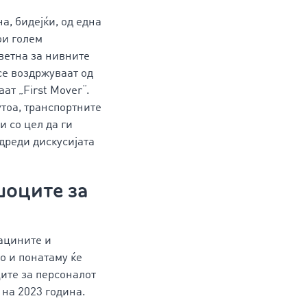
а, бидејќи, од една
ои голем
дветна за нивните
се воздржуваат од
ат „First Mover“.
тоа, транспортните
и со цел да ги
одреди дискусијата
шоците за
гацините и
то и понатаму ќе
ците за персоналот
 на 2023 година.