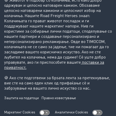
Фирма
Преку клиенти до нови клиенти
Успешни приказни
Поддршка
Поддршка
Правни прашања
Импресум
Општи услови на работење
Заштита на податоците