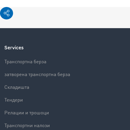
Services
Транспортна берза
затворена транспортна берза
Складишта
Тендери
Релации и трошоци
Транспортни налози