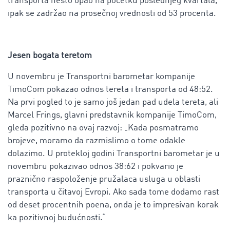
transporta nešto opao na početku poslednjeg kvartala,
ipak se zadržao na prosečnoj vrednosti od 53 procenta.
Jesen bogata teretom
U novembru je Transportni barometar kompanije
TimoCom pokazao odnos tereta i transporta od 48:52.
Na prvi pogled to je samo još jedan pad udela tereta, ali
Marcel Frings, glavni predstavnik kompanije TimoCom,
gleda pozitivno na ovaj razvoj: „Kada posmatramo
brojeve, moramo da razmislimo o tome odakle
dolazimo. U protekloj godini Transportni barometar je u
novembru pokazivao odnos 38:62 i pokvario je
praznično raspoloženje pružalaca usluga u oblasti
transporta u čitavoj Evropi. Ako sada tome dodamo rast
od deset procentnih poena, onda je to impresivan korak
ka pozitivnoj budućnosti.“