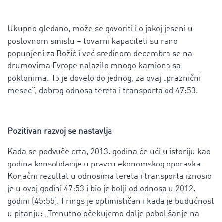
Ukupno gledano, može se govoriti i o jakoj jeseni u
poslovnom smislu – tovarni kapaciteti su rano
popunjeni za Božić i već sredinom decembra se na
drumovima Evrope nalazilo mnogo kamiona sa
poklonima. To je dovelo do jednog, za ovaj „praznični
mesec“, dobrog odnosa tereta i transporta od 47:53.
Pozitivan razvoj se nastavlja
Kada se podvuče crta, 2013. godina će ući u istoriju kao
godina konsolidacije u pravcu ekonomskog oporavka.
Konačni rezultat u odnosima tereta i transporta iznosio
je u ovoj godini 47:53 i bio je bolji od odnosa u 2012.
godini (45:55). Frings je optimističan i kada je budućnost
u pitanju: „Trenutno očekujemo dalje poboljšanje na