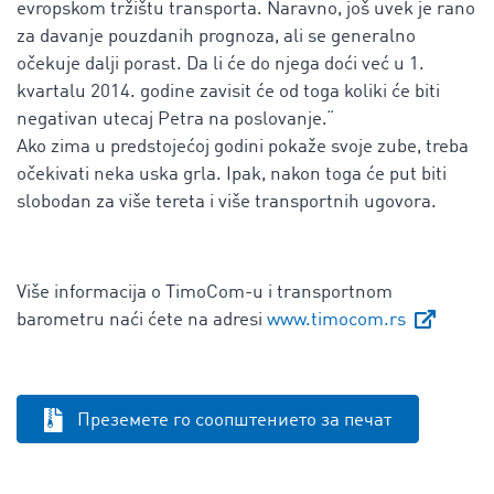
evropskom tržištu transporta. Naravno, još uvek je rano
za davanje pouzdanih prognoza, ali se generalno
očekuje dalji porast. Da li će do njega doći već u 1.
kvartalu 2014. godine zavisit će od toga koliki će biti
negativan utecaj Petra na poslovanje.“
Ako zima u predstojećoj godini pokaže svoje zube, treba
očekivati neka uska grla. Ipak, nakon toga će put biti
slobodan za više tereta i više transportnih ugovora.
Više informacija o TimoCom-u i transportnom
barometru naći ćete na adresi
www.timocom.rs
Преземете го соопштението за печат