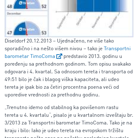
Diseldorf 20.12.2013 – Ujednačeno, ne više tako
sporadično i na nešto višem nivou – tako je
Transportni
barometar TimoComa
predstavio 2013. godinu u
poređenju sa prethodnom godinom. Tom opisu svakako
odgovara i 4. kvartal. Sa odnosom tereta i transporta od
49:51 bilo je čak i blagog viška kapaciteta, ali udeo
tereta je ipak bio za četiri procentna poena veći od
uporedive vrednosti za prethodnu godinu.
„Trenutno idemo od stabilnog ka povišenom rastu
tereta u 4. kvartalu“, pisalo je u kvartalnom izveštaju br.
3/2013 za Transportni barometar TimoComa. Tako je na
kraju i bilo: Iako je udeo tereta na evropskom tržištu