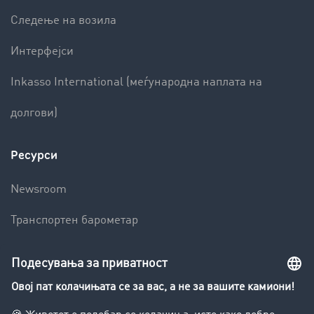
Следење на возила
Интерфејси
Inkasso International (меѓународна наплата на
долгови)
Ресурси
Newsroom
Транспортен барометар
Транспортен лексикон
Увид во транспортната берза
Забрани за возење на камиони