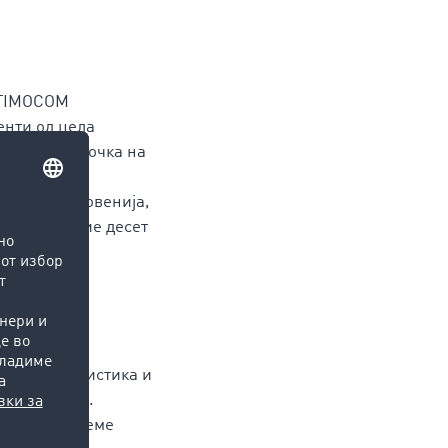
о TIMOCOM
енти од цела
р. Почетна точка на
10 земји
 Полска, Словенија,
њето на овие десет
овската статистика и
Marketplace.
последно време