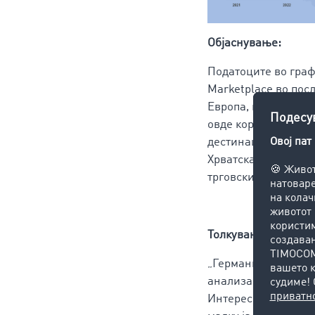
Објаснување:
Податоците во граф
Marketplace во посл
Европа, кои дневно 
овде користените по
дестинации во момен
Хрватска, Чешка и 
трговски партнери в
Толкување од Гуна
„Германија е најгол
анализа на земјите
Интересно е што вн