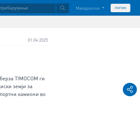
логин
Македонски
01.04.2025
 берза TIMOCOM ги
иски земји за
спортни камиони во