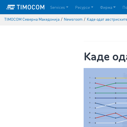
Services
Ресурси
Фирма
П
TIMOCOM Северна Македонија
/
Newsroom
/
Каде одат австрискит
Каде од