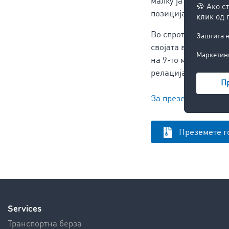
малку ја изгубија с
позиција во 2022 го
Во спротивно, особ
својата важност как
на 9-то место. При
релација.“
За преземање
Преземете г
Services
Транспортна берза