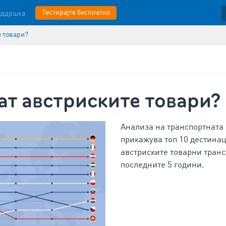
Тестирајте бесплатно
оддршка
е товари?
ат австриските товари?
Анализа на транспортната
прикажува топ 10 дестинац
австриските товарни тран
последните 5 години.