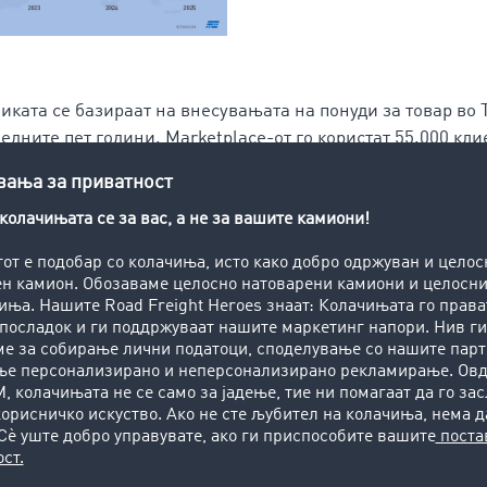
иката се базираат на внесувањата на понуди за товар в
едните пет години. Marketplace-от го користат 55.000 кли
објавуваат до 1 милион понуди за товар и товарен просто
датоци се исклучиво товари од Австрија. Според тоа, топ 
тов се Германија, Италија, Австрија, Унгарија, Франција,
Швајцарија. Графиката покажува како се променило значе
о текот на последните пет години.
р Гбурек, раководител на деловни прашања во TIMOCOM:
ем трговски партнер на Австрија, што го покажуваат и трг
 дестинации на австриските понуди за товар во TIMOCOM 
атрешните австриски товарни сообраќаји со камиони во 