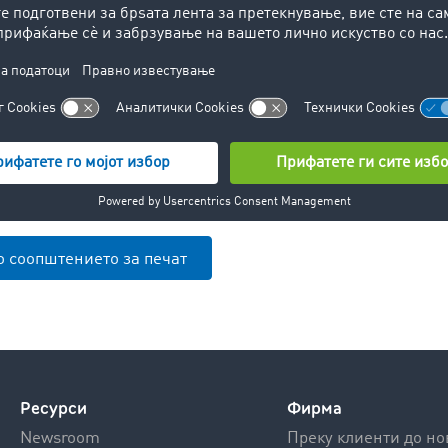
војата важност. Понудите за товар кон Италија им ја презе
дина и од тогаш ја задржуваат.“
ено во втората половина од Топ 10 има движење. Така, Чеш
о дестинација за австриски понуди на спот пазарот од 2021
чината најверојатно е развојот на железничкиот товарен т
о соопштението за печат
Ресурси
Фирма
Newsroom
Преку клиенти до но