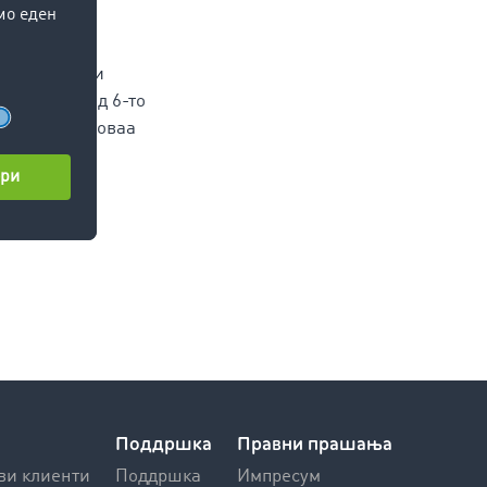
доа втората
ка ја изгуби
 година – од 6-то
ранспорт на оваа
Поддршка
Правни прашања
ви клиенти
Поддршка
Импресум