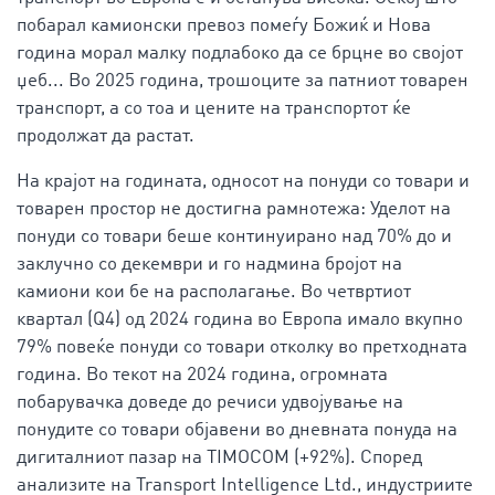
побарал камионски превоз помеѓу Божиќ и Нова
година морал малку подлабоко да се брцне во својот
џеб... Во 2025 година, трошоците за патниот товарен
транспорт, а со тоа и цените на транспортот ќе
продолжат да растат.
На крајот на годината, односот на понуди со товари и
товарен простор не достигна рамнотежа: Уделот на
понуди со товари беше континуирано над 70% до и
заклучно со декември и го надмина бројот на
камиони кои бе на располагање. Во четвртиот
квартал (Q4) од 2024 година во Европа имало вкупно
79% повеќе понуди со товари отколку во претходната
година. Во текот на 2024 година, огромната
побарувачка доведе до речиси удвојување на
понудите со товари објавени во дневната понуда на
дигиталниот пазар на TIMOCOM (+92%). Според
анализите на Transport Intelligence Ltd., индустриите