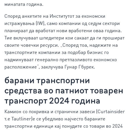
минатата година.
Според анкетите на Институтот за економски
истражувања (IW), само компании од седум сектори
планираат да вработат нови вработени оваа година.
Тие вклучуваат шпедитери кои сакаат да ги прошират
своите човечки ресурси. „Според тоа, надежите на
транспортните компании за подобар бизнис го
надминуваат генерално претпазливото економско
расположение“, заклучува Гунар Гбурек.
барани транспортни
средства во патниот товарен
транспорт 2024 година
Камион со покривка и странични завеси (Curtainsider
т.е Tautliner)е се убедливо најчесто бараните
транспортни единици кај понудите со товари во 2024