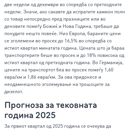
две недели од декември во споредба со претходните
недели. Значи, ако сакавте да испратите камион полн
со товар непосредно пред празниците или во
деновите помеѓу Божиќ и Нова Година, требаше да
понудите нешто повеќе. Низ Европа, бараните цени
се зголемени во просек до 16,5% во споредба со
истиот квартал минатата година. Цената што ја бараа
транспортерите беше во просек и до 18% повисока од
истиот квартал од претходната година. Во Германија,
цените на транспортот беа во просек помеѓу 1,60
евра/км и 1,86 евра/км. За ова придонесе и
неодамнешното зголемување на трошоците за
дизелот.
Прогноза за тековната
година 2025
За првиот квартал од 2025 година се очекува да