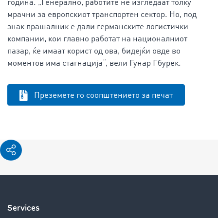
година. „Генерално, работите не изгледаат толку
мрачни за европскиот транспортен сектор. Но, под
знак прашалник е дали германските логистички
компании, кои главно работат на националниот
пазар, ќе имаат корист од ова, бидејќи овде во
моментов има стагнација“, вели Гунар Гбурек.
Преземете го соопштението за печат
Services