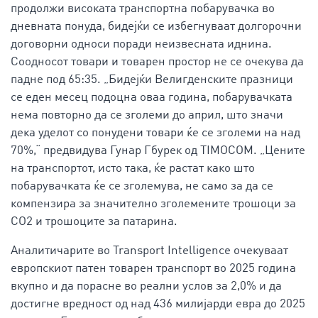
продолжи високата транспортна побарувачка во
дневната понуда, бидејќи се избегнуваат долгорочни
договорни односи поради неизвесната иднина.
Соодносот товари и товарен простор не се очекува да
падне под 65:35. „Бидејќи Велигденските празници
се еден месец подоцна оваа година, побарувачката
нема повторно да се зголеми до април, што значи
дека уделот со понудени товари ќе се зголеми на над
70%,“ предвидува Гунар Гбурек од TIMOCOM. „Цените
на транспортот, исто така, ќе растат како што
побарувачката ќе се зголемува, не само за да се
компензира за значително зголемените трошоци за
CO2 и трошоците за патарина.
Аналитичарите во Transport Intelligence очекуваат
европскиот патен товарен транспорт во 2025 година
вкупно и да порасне во реални услов за 2,0% и да
достигне вредност од над 436 милијарди евра до 2025