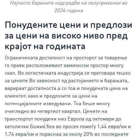
Најчесто бараните надградби на полуприколки во
2024 година
Понудените цени и предлози
за цени на високо ниво пред
крајот на годината
Ограничената достапност на просторот за товарење
го прави расположивиот камионски простор многу
скап. Во логистичката индустрија се преговара тешко
за цените Во зависност од растојанието и барањата,
варираат достапноста а со тоа и понудената цена на
клиентот, како и предлозите за цени на
потенцијалните изведувачи. Тоа беше многу
очигледно во четвртиот квартал. Цените на
транспортот понудени низ Европа од октомври до
католички Божиќ беа во просек помеѓу 1,44 евра/км и
1,74 евра/км и пораснаа за околу 20% во последните