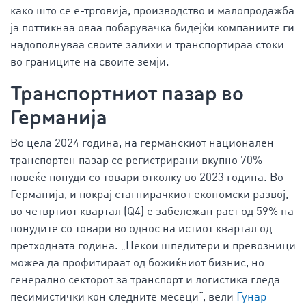
како што се е-трговија, производство и малопродажба
ја поттикнаа оваа побарувачка бидејќи компаниите ги
надополнуваа своите залихи и транспортираа стоки
во границите на своите земји.
Транспортниот пазар во
Германија
Во цела 2024 година, на германскиот национален
транспортен пазар се регистрирани вкупно 70%
повеќе понуди со товари отколку во 2023 година. Во
Германија, и покрај стагнирачкиот економски развој,
во четвртиот квартал (Q4) е забележан раст од 59% на
понудите со товари во однос на истиот квартал од
претходната година. „Некои шпедитери и превозници
можеа да профитираат од божиќниот бизнис, но
генерално секторот за транспорт и логистика гледа
песимистички кон следните месеци“, вели
Гунар