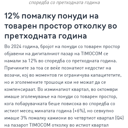
споредба со претходната година
12% помалку понуди на
товарен простор отколку во
претходната година
Во 2024 година, бројот на понуди со товарен простор
објавени на дигиталниот пазар на TIMOCOM се
намали за 12% во споредба со претходната година.
Причините за тоа се веќе познатиот недостиг на
возачи, кој во моментов ги ограничува капацитетите,
но и зголемените трошоци кои не можат да се
компенсираат. Во изминатиот квартал, во октомври
имаше зголемување на понуди со товарен простор,
кога побарувачката беше повисока во споредба со
истиот месец минатата година (+6%), но севкупно
имаше 3% помалку камиони во четвртиот квартал (Q4)
на пазарот TIMOCOM отколку во истиот квартал