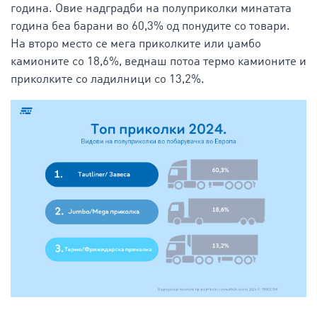
година. Овие надградби на полуприколки минатата
година беа барани во 60,3% од понудите со товари.
На второ место се мега приколките или џамбо
камионите со 18,6%, веднаш потоа термо камионите и
приколките со ладилници со 13,2%.