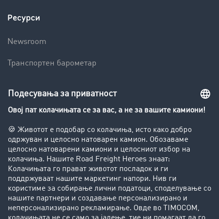
Ресурси
Newsroom
Транспортен барометар
Транспортен лексикон
Увид во транспортната берза
Забрани за возење на камиони
Фирма
Преку клиенти до нови клиенти
Успешни приказни