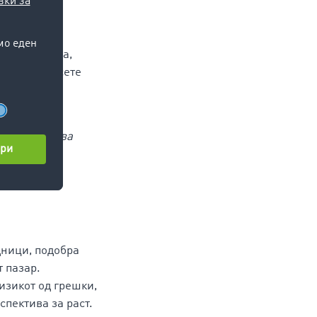
нудата и
ce во пракса,
ред да донесете
ата со
place станува
дници, подобра
 пазар.
изикот од грешки,
пектива за раст.