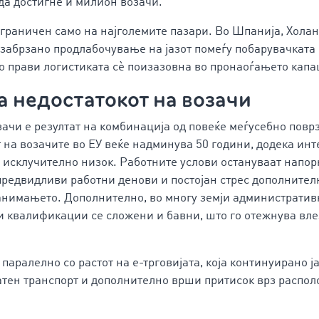
да достигне и милион возачи.
ограничен само на најголемите пазари. Во Шпанија, Холан
 забрзано продлабочување на јазот помеѓу побарувачката
го прави логистиката сè поизазовна во пронаоѓањето капа
а недостатокот на возачи
зачи е резултат на комбинација од повеќе меѓусебно повр
 на возачите во ЕУ веќе надминува 50 години, додека инт
е исклучително низок. Работните услови остануваат напор
предвидливи работни денови и постојан стрес дополнител
анимањето. Дополнително, во многу земји административ
 квалификации се сложени и бавни, што го отежнува вле
 паралелно со растот на е-трговијата, која континуирано ј
атен транспорт и дополнително врши притисок врз распо