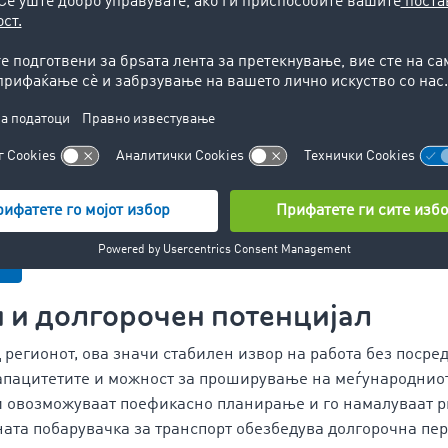
ометар
дава увид во пазарните трендови и односот меѓу по
вропските рути.
прва рака да видите како функционира TIMOCOM Marketpla
трирате и да го искористите бесплатниот пробен период п
лни безбедносни механизми. Сепак, најважна е соработк
говорно однесување на сите корисници, TIMOCOM Market
.
 и долгорочен потенцијал
 регионот, ова значи стабилен извор на работа без посре
апацитетите и можност за проширување на меѓународниот
 овозможуваат поефикасно планирање и го намалуваат р
ата побарувачка за транспорт обезбедува долгорочна перс