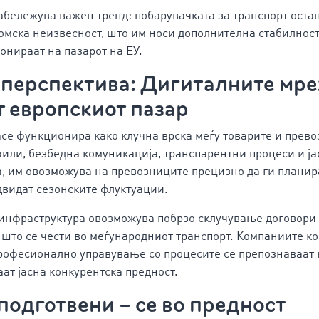
абележува важен тренд: побарувачката за транспорт оста
омска неизвесност, што им носи дополнителна стабилнос
онираат на пазарот на ЕУ.
ерспектива: Дигиталните мре
т европскиот пазар
e функционира како клучна врска меѓу товарите и прево
ли, безбедна комуникација, транспарентни процеси и ја
 им овозможува на превозниците прецизно да ги планир
двидат сезонските флуктуации.
инфраструктура овозможува побрзо склучување договори 
што се чести во меѓународниот транспорт. Компаниите ко
рофесионално управување со процесите се препознаваат 
аат јасна конкурентска предност.
 подготвени –
се во
предност