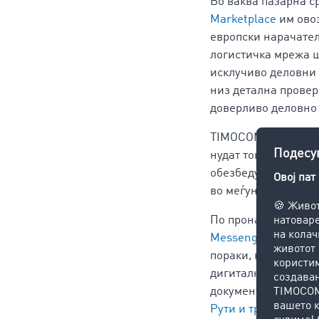
Во ваква пазарна с
Marketplace
им овоз
европски нарачател
логистичка мрежа ш
исклучиво деловни 
низ детална провер
доверливо деловно
TIMOCOM Marketplac
нудат товар, при шт
обезбедува транспа
во меѓународната л
По пронаоѓање соод
Messenger
– безбед
пораки, вклучителн
дигитална потврда 
документирани. Тра
Рути и трошоци
пом