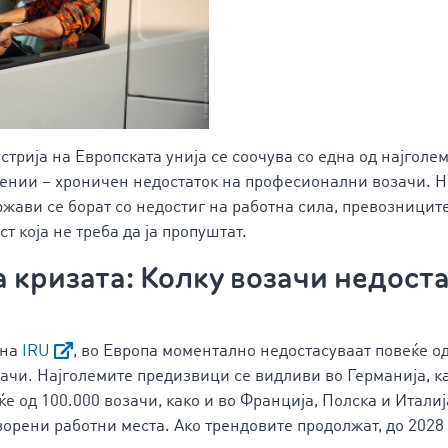
трија на Европската унија се соочува со една од најголе
ении – хроничен недостаток на професионални возачи. Н
жави се борат со недостиг на работна сила, превозницит
т која не треба да ја пропуштат.
 кризата: Колку возачи недоста
 на
IRU
, во Европа моментално недостасуваат повеќе од
чи. Најголемите предизвици се видливи во Германија, к
е од 100.000 возачи, како и во Франција, Полска и Италиј
ворени работни места. Ако трендовите продолжат, до 2028