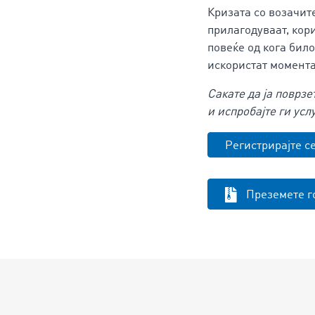
Кризата со возачит
прилагодуваат, кор
повеќе од кога бил
искористат момента
Сакате да ја поврз
и испробајте ги усл
Регистрирајте с
Преземете г