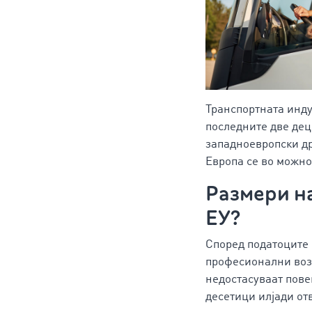
Транспортната индус
последните две дец
западноевропски др
Европа се во можнос
Размери на
ЕУ?
Според податоците
професионални воза
недостасуваат повеќ
десетици илјади от