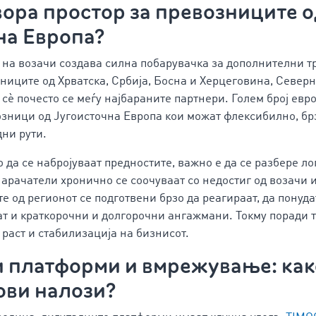
вора простор за превозниците 
на Европа?
г на возачи создава силна побарувачка за дополнителни 
ниците од Хрватска, Србија, Босна и Херцеговина, Север
сè почесто се меѓу најбараните партнери. Голем број евр
озници од Југоисточна Европа кои можат флексибилно, брз
ни рути.
да се набројуваат предностите, важно е да се разбере ло
нарачатели хронично се соочуваат со недостиг од возачи 
е од регионот се подготвени брзо да реагираат, да понуд
ат и краткорочни и долгорочни ангажмани. Токму поради т
 раст и стабилизација на бизнисот.
 платформи и вмрежување: како
нови
налози
?