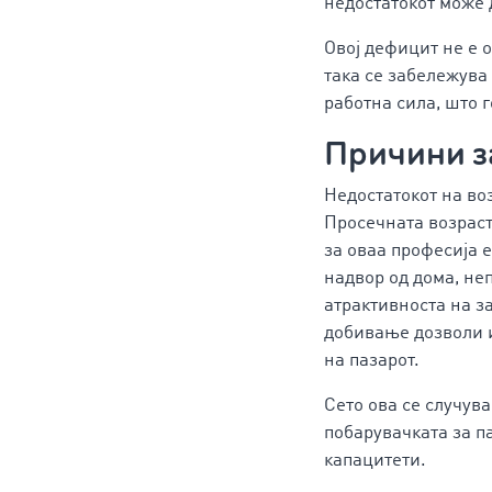
недостатокот може 
Овој дефицит не е 
така се забележува
работна сила, што 
Причини з
Недостатокот на во
Просечната возраст
за оваа професија 
надвор од дома, не
атрактивноста на з
добивање дозволи и
на пазарот.
Сето ова се случува
побарувачката за п
капацитети.