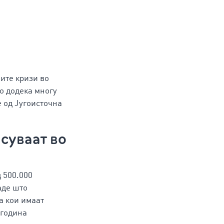
мите кризи во
о додека многу
е од Југоисточна
суваат во
 500.000
аде што
а кои имаат
 година