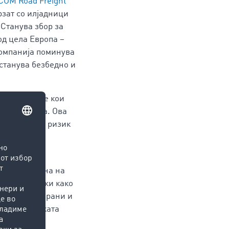
COM Road Freight
рзат со илјадници
 Станува збор за
од цела Европа –
компанија поминува
станува безбедно и
тети со оние кои
за соработка. Ова
лно намален ризик
TIMOCOM
 брза размена на
оговори служи како
јасно дефинирани и
 тек, алатката
одека