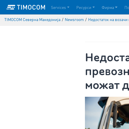
Services
Ресурси
Фирма
П
TIMOCOM Северна Македонија
/
Newsroom
/
Недостаток на возачи 
Недоста
превозн
можат д