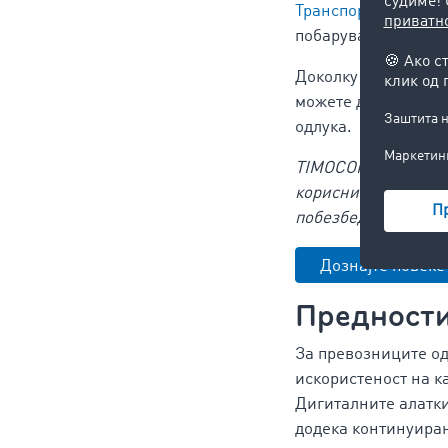
Транспортниот бар
побарувачката на е
Доколку сакате од 
можете да се регис
одлука.
TIMOCOM користи си
корисниците. Со од
побезбеден за сите
Дознајте повеќе
Предности
За превозниците од
искористеност на к
Дигиталните алатки
додека континуиран