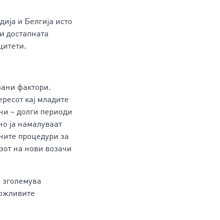
дија и Белгија исто
 и достапната
цитети.
зани фактори.
ересот кај младите
ни – долги периоди
но ја намалуваат
ните процедури за
зот на нови возачи
а зголемува
ложливите