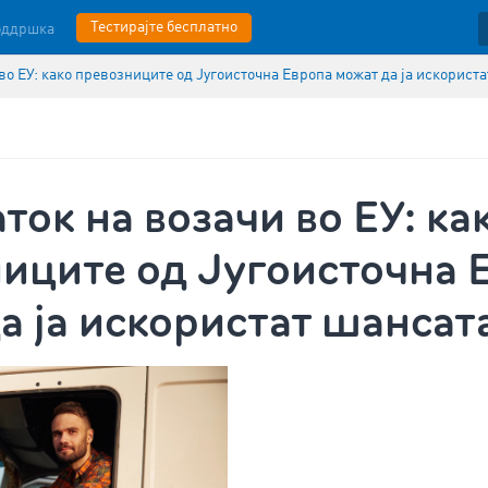
Тестирајте бесплатно
оддршка
во ЕУ: како превозниците од Југоисточна Европа можат да ја искорист
ток на возачи во ЕУ: ка
иците од Југоисточна 
а ја искористат шансат