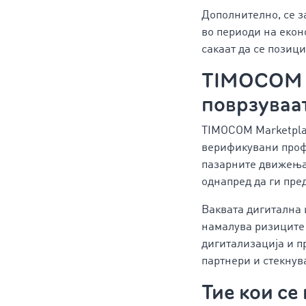
Дополнително, се з
во периоди на екон
сакаат да се позици
TIMOCOM п
поврзуваа
TIMOCOM Marketplac
верификувани профи
пазарните движења,
однапред да ги пре
Ваквата дигитална 
намалува ризиците 
дигитализација и п
партнери и стекнув
Тие кои се