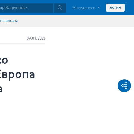
логин
Македонски
ат шансата
09.01.2026
ко
Европа
а