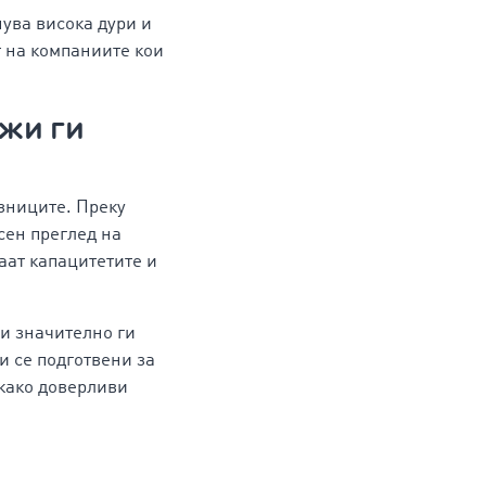
нува висока дури и
т на компаниите кои
жи ги
зниците. Преку
сен преглед на
аат капацитетите и
и значително ги
и се подготвени за
како доверливи