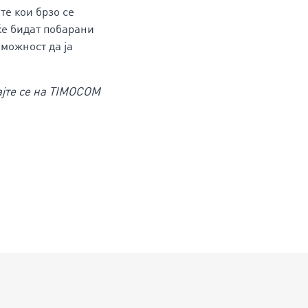
те кои брзо се
ќе бидат побарани
можност да ја
ајте се на TIMOCOM