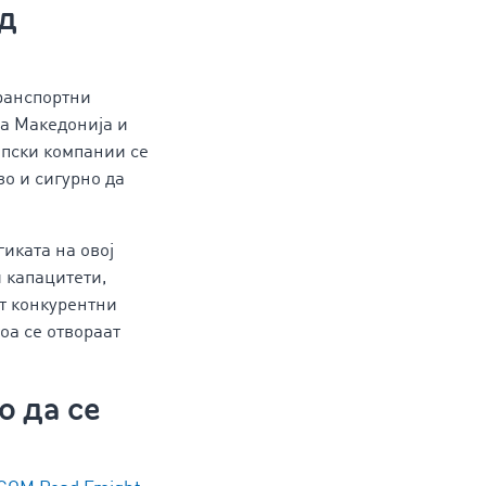
од
транспортни
на Македонија и
опски компании се
о и сигурно да
гиката на овој
и капацитети,
ат конкурентни
оа се отвораат
 да се