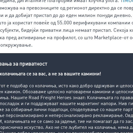
редина, дигиталните платформи имаат клучна улога.
TIMO
можува на превозниците од регионот директно да се пов
и и да добијат пристап до до еден милион понуди дневно.
то ја користат повеќе од 55.000 верификувани компании 
субјекти, бидејќи приватни лица немаат пристап. Секоја 
ка пред активирање на профилот, со што Marketplace-от о
 опкружување.
e ги поврзува компаниите кои нудат транспортни капаци
о деловните партнери самостојно ги договараат условите 
рентност, флексибилност и професионалност, со значите
огистика.
ветен партнер, комуникацијата може да се одвива преку
ен, затворен и технички заштитен канал што овозможува
о и автоматски превод на потребниот јазик. Функцијата Д
на соработката, каде што сите елементи на договорот се 
нспортните налози овозможуваат структуриран оперативен
ага во прецизно планирање и пресметка на трошоците, д